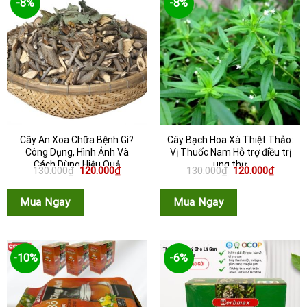
-8%
-8%
Cây An Xoa Chữa Bệnh Gì?
Cây Bạch Hoa Xà Thiệt Thảo:
Công Dụng, Hình Ảnh Và
Vị Thuốc Nam Hỗ trợ điều trị
Cách Dùng Hiệu Quả
ung thư
Giá
Giá
Giá
Giá
130.000
₫
120.000
₫
130.000
₫
120.000
₫
gốc
hiện
gốc
hiện
là:
tại
là:
tại
130.000₫.
là:
130.000₫.
là:
Mua Ngay
Mua Ngay
120.000₫.
120.000
-10%
-6%