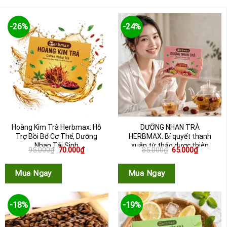
-26%
-24%
Hoàng Kim Trà Herbmax: Hỗ
DƯỠNG NHAN TRÀ
Trợ Bồi Bổ Cơ Thể, Dưỡng
HERBMAX: Bí quyết thanh
Nhan Tái Sinh
xuân từ thảo dược thiên
Giá
Giá
Giá
Giá
95.000
₫
70.000
₫
85.000
₫
65.000
₫
nhiên
gốc
hiện
gốc
hiện
là:
tại
là:
tại
95.000₫.
là:
85.000₫.
là:
Mua Ngay
Mua Ngay
70.000₫.
65.000₫.
-18%
-19%