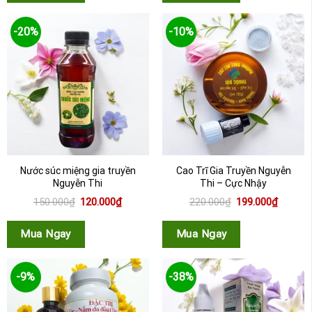
-20%
-10%
Nước súc miệng gia truyền
Cao Trĩ Gia Truyền Nguyễn
Nguyễn Thi
Thi – Cực Nhậy
Giá
Giá
Giá
Giá
150.000
₫
120.000
₫
220.000
₫
199.000
₫
gốc
hiện
gốc
hiện
là:
tại
là:
tại
150.000₫.
là:
220.000₫.
là:
Mua Ngay
Mua Ngay
120.000₫.
199.000
-9%
-38%