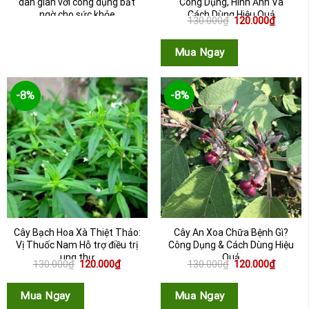
dân gian với công dụng bất
Công Dụng, Hình Ảnh Và
ngờ cho sức khỏe
Cách Dùng Hiệu Quả
Giá
Giá
130.000
₫
120.000
₫
gốc
hiện
là:
tại
130.000₫.
là:
Mua Ngay
120.000
-8%
-8%
Cây Bạch Hoa Xà Thiệt Thảo:
Cây An Xoa Chữa Bệnh Gì?
Vị Thuốc Nam Hỗ trợ điều trị
Công Dụng & Cách Dùng Hiệu
ung thư
Quả
Giá
Giá
Giá
Giá
130.000
₫
120.000
₫
130.000
₫
120.000
₫
gốc
hiện
gốc
hiện
là:
tại
là:
tại
130.000₫.
là:
130.000₫.
là:
Mua Ngay
Mua Ngay
120.000₫.
120.000