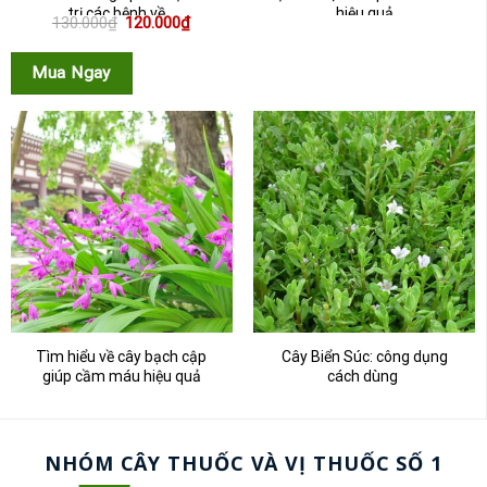
trị các bệnh về...
hiệu quả
Giá
Giá
130.000
₫
120.000
₫
gốc
hiện
là:
tại
130.000₫.
là:
Mua Ngay
120.000₫.
Tìm hiểu về cây bạch cập
Cây Biển Súc: công dụng
giúp cầm máu hiệu quả
cách dùng
NHÓM CÂY THUỐC VÀ VỊ THUỐC SỐ 1