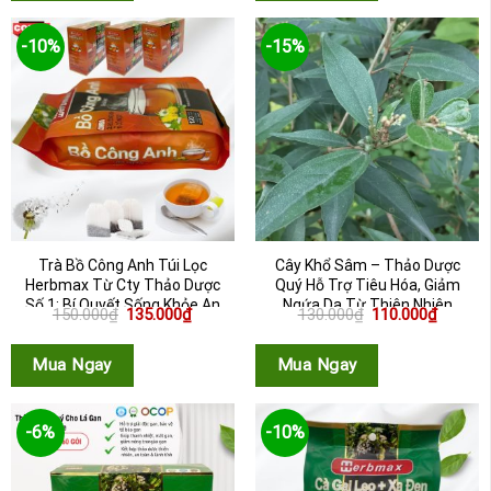
-10%
-15%
Trà Bồ Công Anh Túi Lọc
Cây Khổ Sâm – Thảo Dược
Herbmax Từ Cty Thảo Dược
Quý Hỗ Trợ Tiêu Hóa, Giảm
Số 1: Bí Quyết Sống Khỏe An
Ngứa Da Từ Thiên Nhiên
Giá
Giá
Giá
Giá
150.000
₫
135.000
₫
130.000
₫
110.000
₫
...
gốc
hiện
gốc
hiện
là:
tại
là:
tại
150.000₫.
là:
130.000₫.
là:
Mua Ngay
Mua Ngay
135.000₫.
110.000
-6%
-10%