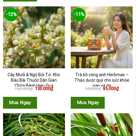
-13%
-11%
Cây Muối & Ngũ Bội Tử: Kho
Trà bồ công anh Herbmax –
Báu Bài Thuốc Dân Gian
Thảo dược quý cho sức khỏe
Chữa Bệnh Hiệu Quả
gan và da
Giá
Giá
Giá
Giá
150.000
₫
130.000
₫
95.000
₫
85.000
₫
gốc
hiện
gốc
hiện
là:
tại
là:
tại
150.000₫.
là:
95.000₫.
là:
Mua Ngay
Mua Ngay
130.000₫.
85.000₫.