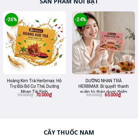
SẢN PHẨM NỔI BẬT
-26%
-24%
Hoàng Kim Trà Herbmax: Hỗ
DƯỠNG NHAN TRÀ
Trợ Bồi Bổ Cơ Thể, Dưỡng
HERBMAX: Bí quyết thanh
Nhan Tái Sinh
xuân từ thảo dược thiên
Giá
Giá
Giá
Giá
95.000
₫
70.000
₫
85.000
₫
65.000
₫
nhiên
gốc
hiện
gốc
hiện
là:
tại
là:
tại
95.000₫.
là:
85.000₫.
là:
70.000₫.
65.000₫.
CÂY THUỐC NAM