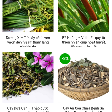
Dương Xỉ – Từ cây cảnh ven
Bồ Hoàng – Vị thuốc quý từ
vườn đến “vệ sĩ” thầm lặng
thiên nhiên giúp hoạt huyết,
của làn da
tiêu sưng, lợi tiểu
-8%
Cây Dừa Cạn – Thảo dược
Cây An Xoa Chữa Bệnh Gì?