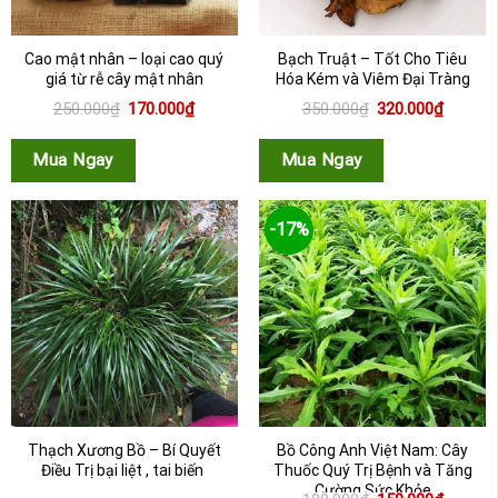
Cao mật nhân – loại cao quý
Bạch Truật – Tốt Cho Tiêu
giá từ rễ cây mật nhân
Hóa Kém và Viêm Đại Tràng
Giá
Giá
Giá
Giá
250.000
₫
170.000
₫
350.000
₫
320.000
₫
gốc
hiện
gốc
hiện
là:
tại
là:
tại
250.000₫.
là:
350.000₫.
là:
Mua Ngay
Mua Ngay
170.000₫.
320.000
-17%
Thạch Xương Bồ – Bí Quyết
Bồ Công Anh Việt Nam: Cây
Điều Trị bại liệt , tai biến
Thuốc Quý Trị Bệnh và Tăng
Cường Sức Khỏe