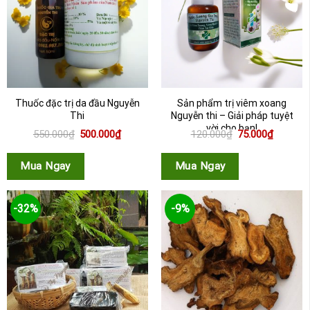
Thuốc đặc trị da đầu Nguyễn
Sản phẩm trị viêm xoang
Thi
Nguyễn thi – Giải pháp tuyệt
vời cho bạn!
Giá
Giá
Giá
Giá
550.000
₫
500.000
₫
120.000
₫
75.000
₫
gốc
hiện
gốc
hiện
là:
tại
là:
tại
550.000₫.
là:
120.000₫.
là:
Mua Ngay
Mua Ngay
500.000₫.
75.000₫
-32%
-9%