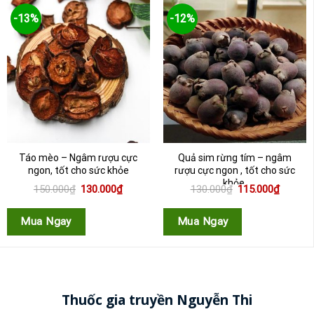
-13%
-12%
Táo mèo – Ngâm rượu cực
Quả sim rừng tím – ngâm
ngon, tốt cho sức khỏe
rượu cực ngon , tốt cho sức
khỏe
Giá
Giá
Giá
Giá
150.000
₫
130.000
₫
130.000
₫
115.000
₫
gốc
hiện
gốc
hiện
là:
tại
là:
tại
150.000₫.
là:
130.000₫.
là:
Mua Ngay
Mua Ngay
130.000₫.
115.000
Thuốc gia truyền Nguyễn Thi