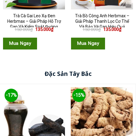
Trà Cà Gai Leo Xạ Đen
Trà Bồ Công Anh Herbmax –
Herbmax – Giải Pháp Hỗ Trợ
Giải Pháp Thanh Lọc Cơ Thể
Gan Và Kiểm Soát Đường
Và Bảo Vệ Gan Hiệu Quả
Giá
Giá
Giá
Giá
150.000
₫
135.000
₫
150.000
₫
135.000
₫
Huyế...
gốc
hiện
gốc
hiện
là:
tại
là:
tại
150.000₫.
là:
150.000₫.
là:
Mua Ngay
Mua Ngay
135.000₫.
135.000
Đặc Sản Tây Bắc
-17%
-15%