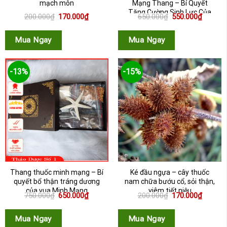
mạch môn
Mạng Thang – Bí Quyết
Tăng Cường Sinh Lực Của
Giá
Giá
Giá
Giá
200.000
₫
170.000
₫
650.000
₫
550.000
₫
Vua Mi...
gốc
hiện
gốc
hiện
là:
tại
là:
tại
200.000₫.
là:
650.000₫.
là:
Mua Ngay
Mua Ngay
170.000₫.
550.000
-13%
-15%
Thang thuốc minh mạng – Bí
Ké đầu ngựa – cây thuốc
quyết bổ thận tráng dương
nam chữa bướu cổ, sỏi thận,
của vua Minh Mạng
viêm tiết niệu
Giá
Giá
Giá
Giá
750.000
₫
650.000
₫
200.000
₫
170.000
₫
gốc
hiện
gốc
hiện
là:
tại
là:
tại
750.000₫.
là:
200.000₫.
là:
Mua Ngay
Mua Ngay
650.000₫.
170.000