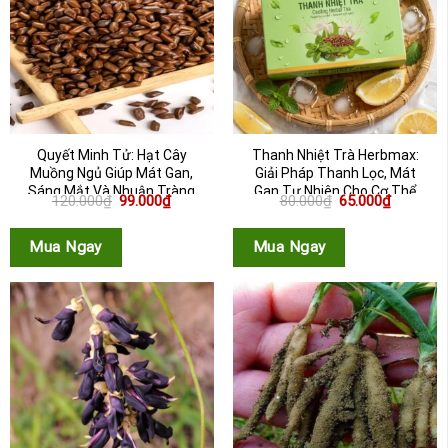
Quyết Minh Tử: Hạt Cây
Thanh Nhiệt Trà Herbmax:
Muồng Ngủ Giúp Mát Gan,
Giải Pháp Thanh Lọc, Mát
Sáng Mắt Và Nhuận Tràng
Gan Tự Nhiên Cho Cơ Thể
Giá
Giá
Giá
Giá
120.000
₫
99.000
₫
80.000
₫
65.000
₫
gốc
hiện
gốc
hiện
là:
tại
là:
tại
120.000₫.
là:
80.000₫.
là:
Mua Ngay
Mua Ngay
99.000₫.
65.000₫.