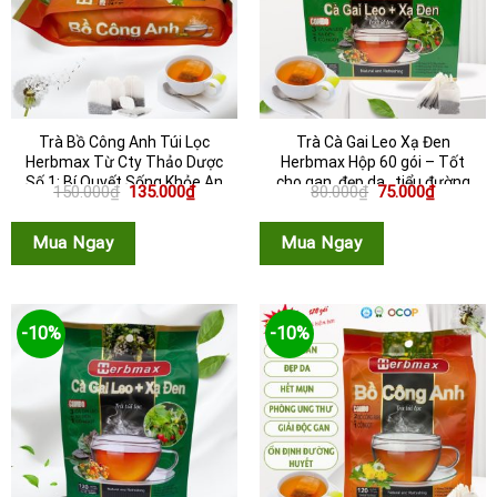
Trà Bồ Công Anh Túi Lọc
Trà Cà Gai Leo Xạ Đen
Herbmax Từ Cty Thảo Dược
Herbmax Hộp 60 gói – Tốt
Số 1: Bí Quyết Sống Khỏe An
cho gan, đẹp da , tiểu đường
Giá
Giá
Giá
Giá
150.000
₫
135.000
₫
80.000
₫
75.000
₫
...
gốc
hiện
gốc
hiện
là:
tại
là:
tại
150.000₫.
là:
80.000₫.
là:
Mua Ngay
Mua Ngay
135.000₫.
75.000₫.
-10%
-10%