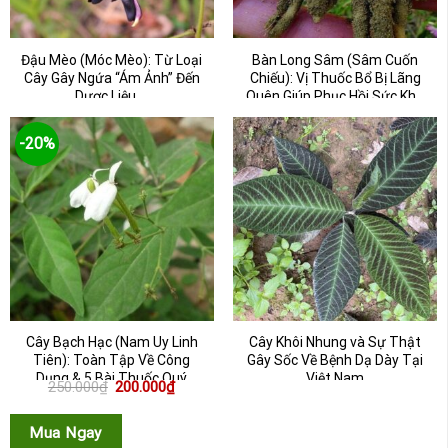
Đậu Mèo (Móc Mèo): Từ Loại
Bàn Long Sâm (Sâm Cuốn
Cây Gây Ngứa “Ám Ảnh” Đến
Chiếu): Vị Thuốc Bổ Bị Lãng
Dược Liệu ...
Quên Giúp Phục Hồi Sức Kh...
-20%
Cây Bạch Hạc (Nam Uy Linh
Cây Khôi Nhung và Sự Thật
Tiên): Toàn Tập Về Công
Gây Sốc Về Bệnh Dạ Dày Tại
Dụng & 5 Bài Thuốc Quý
Việt Nam
Giá
Giá
250.000
₫
200.000
₫
gốc
hiện
là:
tại
250.000₫.
là:
Mua Ngay
200.000₫.