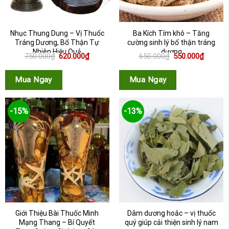
Nhục Thung Dung – Vị Thuốc
Ba Kích Tím khô – Tăng
Tráng Dương, Bổ Thận Tự
cường sinh lý bổ thận tráng
Nhiên Hiệu Quả
dương
Giá
Giá
Giá
Giá
750.000
₫
620.000
₫
650.000
₫
550.000
₫
gốc
hiện
gốc
hiện
là:
tại
là:
tại
750.000₫.
là:
650.000₫.
là:
Mua Ngay
Mua Ngay
620.000₫.
550.000
-15%
-13%
Giới Thiệu Bài Thuốc Minh
Dâm dương hoắc – vị thuốc
Mạng Thang – Bí Quyết
quý giúp cải thiện sinh lý nam