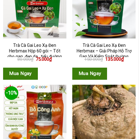
Trà Cà Gai Leo Xạ Đen
Trà Cà Gai Leo Xạ Đen
Herbmax Hộp 60 gói – Tốt
Herbmax – Giải Pháp Hỗ Trợ
cho gan, đẹp da , tiểu đường
Gan Và Kiểm Soát Đường
Giá
Giá
Giá
Giá
80.000
₫
75.000
₫
150.000
₫
135.000
₫
Huyế...
gốc
hiện
gốc
hiện
là:
tại
là:
tại
80.000₫.
là:
150.000₫.
là:
Mua Ngay
Mua Ngay
75.000₫.
135.000
-10%