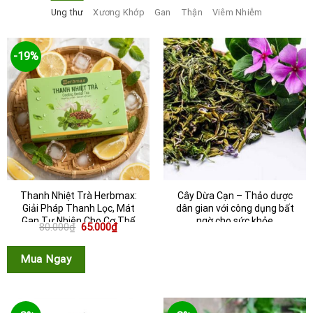
Ung thư
Xương Khớp
Gan
Thận
Viêm Nhiễm
-19%
Thanh Nhiệt Trà Herbmax:
Cây Dừa Cạn – Thảo dược
Giải Pháp Thanh Lọc, Mát
dân gian với công dụng bất
Gan Tự Nhiên Cho Cơ Thể
ngờ cho sức khỏe
Giá
Giá
80.000
₫
65.000
₫
gốc
hiện
là:
tại
80.000₫.
là:
Mua Ngay
65.000₫.