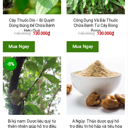
Cây Thuốc Dòi – Bí Quyết
Công Dụng Và Bài Thuốc
Dùng Đúng Để Chữa Bệnh
Chữa Bệnh Từ Cây Bòng
Hiệu Quả
Bong
Giá
Giá
Giá
Giá
140.000
₫
130.000
₫
140.000
₫
130.000
₫
gốc
hiện
gốc
hiện
là:
tại
là:
tại
140.000₫.
là:
140.000₫.
là:
Mua Ngay
Mua Ngay
130.000₫.
130.000
-8%
Bí kỳ nam: Dược liệu quý từ
A Ngùy: Thảo dược quý hỗ
thiên nhiên giúp hỗ trợ điều
trợ điều trị hô hấp và tiêu hóa