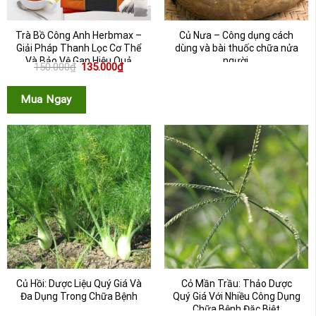
Trà Bồ Công Anh Herbmax –
Củ Nưa – Công dụng cách
Giải Pháp Thanh Lọc Cơ Thể
dùng và bài thuốc chữa nửa
Và Bảo Vệ Gan Hiệu Quả
người
Giá
Giá
150.000
₫
135.000
₫
gốc
hiện
là:
tại
150.000₫.
là:
Mua Ngay
135.000₫.
Củ Hồi: Dược Liệu Quý Giá Và
Cỏ Mần Trầu: Thảo Dược
Đa Dụng Trong Chữa Bệnh
Quý Giá Với Nhiều Công Dụng
Chữa Bệnh Đặc Biệt