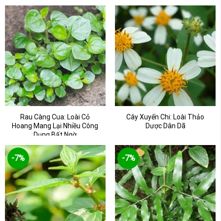
Rau Càng Cua: Loài Cỏ
Cây Xuyến Chi: Loài Thảo
Hoang Mang Lại Nhiều Công
Dược Dân Dã
Dụng Bất Ngờ
-7%
-7%