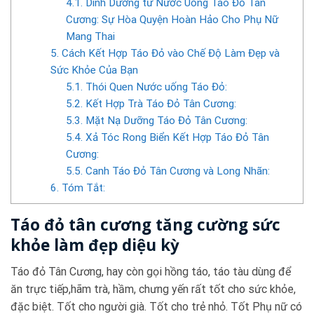
4.1. Dinh Dưỡng từ Nước Uống Táo Đỏ Tân
Cương: Sự Hòa Quyện Hoàn Hảo Cho Phụ Nữ
Mang Thai
5. Cách Kết Hợp Táo Đỏ vào Chế Độ Làm Đẹp và
Sức Khỏe Của Bạn
5.1. Thói Quen Nước uống Táo Đỏ:
5.2. Kết Hợp Trà Táo Đỏ Tân Cương:
5.3. Mặt Nạ Dưỡng Táo Đỏ Tân Cương:
5.4. Xả Tóc Rong Biển Kết Hợp Táo Đỏ Tân
Cương:
5.5. Canh Táo Đỏ Tân Cương và Long Nhãn:
6. Tóm Tắt:
Táo đỏ tân cương tăng cường sức
khỏe làm đẹp diệu kỳ
Táo đỏ Tân Cương, hay còn gọi hồng táo, táo tàu dùng để
ăn trực tiếp,hãm trà, hầm, chưng yến rất tốt cho sức khỏe,
đặc biệt. Tốt cho người già. Tốt cho trẻ nhỏ. Tốt Phụ nữ có