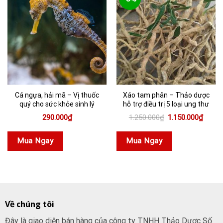
Cá ngựa, hải mã – Vị thuốc
Xáo tam phân – Thảo dược
quý cho sức khỏe sinh lý
hỗ trợ điều trị 5 loại ung thư
Giá
Giá
290.000
₫
1.250.000
₫
1.150.000
₫
gốc
hiện
là:
tại
1.250.000₫.
là:
Mua Ngay
Mua Ngay
1.150.
Về chúng tôi
Đây là giao diện bán hàng của công ty TNHH Thảo Dược Số