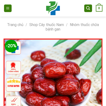
Skip
0
to
content
Trang chủ
/
Shop Cây thuốc Nam
/
Nhóm thuốc chữa
bệnh gan
-20%