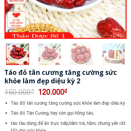
Táo đỏ tân cương tăng cường sức
khỏe làm đẹp diệu kỳ 2
Giá
Giá
150.000
₫
120.000
₫
gốc
hiện
Táo đỏ tân cương tăng cường sức khỏe làm đẹp diệu kỳ
là:
tại
150.000₫.
là:
Táo đỏ Tân Cương, hay còn gọi hồng táo,
120.000₫.
táo tàu dùng để ăn trực tiếp,hãm trà, hầm, chưng yến rất
tốt cho sức khỏe,