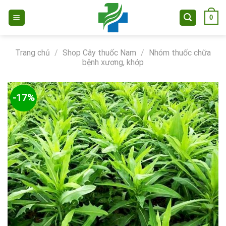
Skip
0
to
content
Trang chủ
/
Shop Cây thuốc Nam
/
Nhóm thuốc chữa
bệnh xương, khớp
-17%