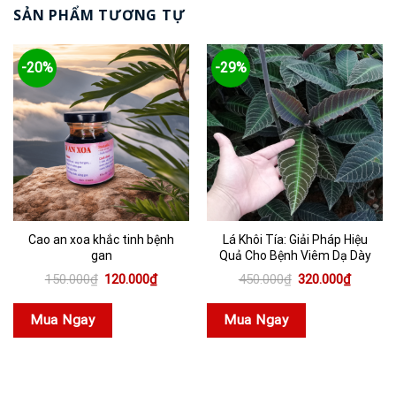
SẢN PHẨM TƯƠNG TỰ
-20%
-29%
Cao an xoa khắc tinh bệnh
Lá Khôi Tía: Giải Pháp Hiệu
gan
Quả Cho Bệnh Viêm Dạ Dày
Giá
Giá
Giá
Giá
150.000
₫
120.000
₫
450.000
₫
320.000
₫
gốc
hiện
gốc
hiện
là:
tại
là:
tại
150.000₫.
là:
450.000₫.
là:
Mua Ngay
Mua Ngay
120.000₫.
320.000