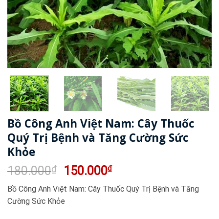
Bồ Công Anh Việt Nam: Cây Thuốc
Quý Trị Bệnh và Tăng Cường Sức
Khỏe
Giá
Giá
180.000
₫
150.000
₫
gốc
hiện
Bồ Công Anh Việt Nam: Cây Thuốc Quý Trị Bệnh và Tăng
là:
tại
Cường Sức Khỏe
180.000₫.
là:
150.000₫.