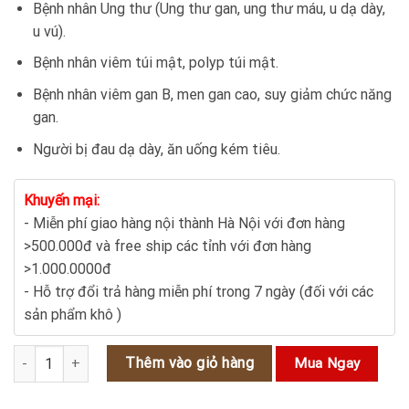
Bệnh nhân Ung thư (Ung thư gan, ung thư máu, u dạ dày,
u vú).
Bệnh nhân viêm túi mật, polyp túi mật.
Bệnh nhân viêm gan B, men gan cao, suy giảm chức năng
gan.
Người bị đau dạ dày, ăn uống kém tiêu.
Khuyến mại:
- Miễn phí giao hàng nội thành Hà Nội với đơn hàng
>500.000đ và free ship các tỉnh với đơn hàng
>1.000.0000đ
- Hỗ trợ đổi trả hàng miễn phí trong 7 ngày (đối với các
sản phẩm khô )
Bồ Công Anh Việt Nam: Cây Thuốc Quý Trị Bệnh và Tăng Cường S
Thêm vào giỏ hàng
Mua Ngay