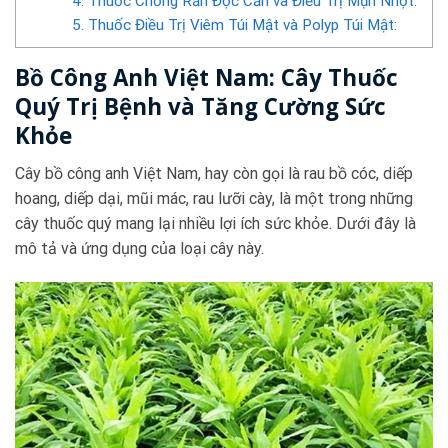
4. Thuốc Chống Rắn Độc Cắn và Điều Trị Mụn Nhọt:
5. Thuốc Điều Trị Viêm Túi Mật và Polyp Túi Mật:
Bồ Công Anh Việt Nam: Cây Thuốc
Quý Trị Bệnh và Tăng Cường Sức
Khỏe
Cây bồ công anh Việt Nam, hay còn gọi là rau bồ cóc, diếp
hoang, diếp dại, mũi mác, rau lưỡi cày, là một trong những
cây thuốc quý mang lại nhiều lợi ích sức khỏe. Dưới đây là
mô tả và ứng dụng của loại cây này.