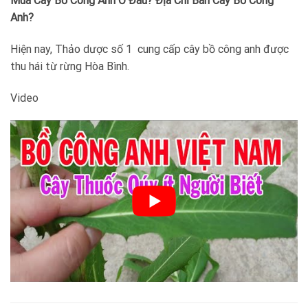
Mua Cây Bồ Công Anh Ở Đâu? Địa Chỉ Bán Cây Bồ Công
Anh?
Hiện nay, Thảo dược số 1 cung cấp cây bồ công anh được
thu hái từ rừng Hòa Bình.
Video