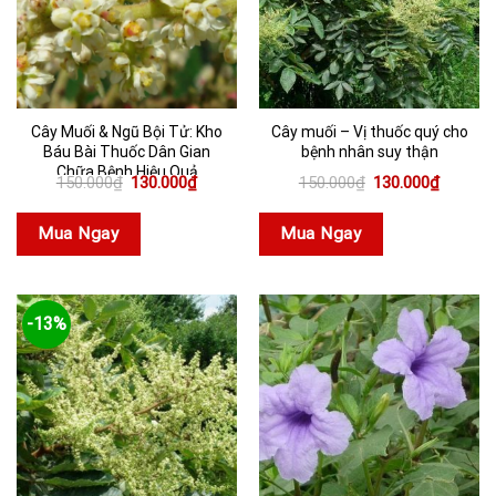
Cây Muối & Ngũ Bội Tử: Kho
Cây muối – Vị thuốc quý cho
Báu Bài Thuốc Dân Gian
bệnh nhân suy thận
Chữa Bệnh Hiệu Quả
Giá
Giá
Giá
Giá
150.000
₫
130.000
₫
150.000
₫
130.000
₫
gốc
hiện
gốc
hiện
là:
tại
là:
tại
150.000₫.
là:
150.000₫.
là:
Mua Ngay
Mua Ngay
130.000₫.
130.000
-13%