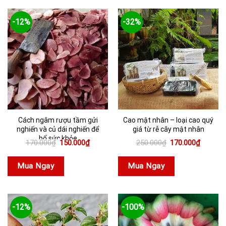
-12%
-32%
Cách ngâm rượu tầm gửi
Cao mật nhân – loại cao quý
nghiến và củ dái nghiến để
giá từ rễ cây mật nhân
bổ sức khỏe
Giá
Giá
Giá
Giá
170.000
₫
150.000
₫
250.000
₫
170.000
₫
gốc
hiện
gốc
hiện
là:
tại
là:
tại
170.000₫.
là:
250.000₫.
là:
Mua Ngay
Mua Ngay
150.000₫.
170.000
-12%
-100%