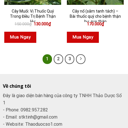
Cây Muối: Vị Thuốc Quý
Cây nổ (sâm tanh tách) –
Trong Điều Trị Bệnh Thận
Bài thuốc quý cho bệnh thận
Hư
hư, suy thận
Giá
Giá
150.000
₫
130.000
₫
170.000
₫
gốc
hiện
là:
tại
150.000₫.
là:
Mua Ngay
Mua Ngay
130.000₫.
1
2
3
Về chúng tôi
Đây là giao diện bán hàng của công ty TNHH Thảo Dược Số
1
- Phone: 0982.957.282
- Email: stktinh@gmail.com
- Website: Thaoduocso1.com