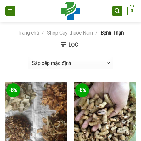
Skip
0
to
content
Trang chủ
/
Shop Cây thuốc Nam
/
Bệnh Thận
LỌC
-8%
-8%