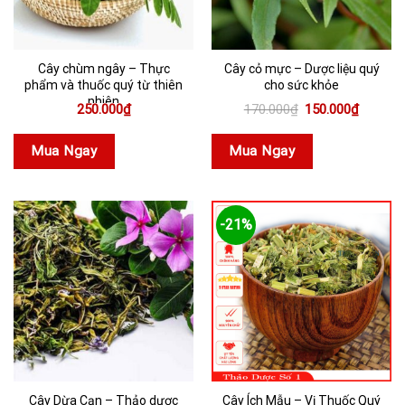
Cây chùm ngây – Thực
Cây cỏ mực – Dược liệu quý
phẩm và thuốc quý từ thiên
cho sức khỏe
nhiên
Giá
Giá
250.000
₫
170.000
₫
150.000
₫
gốc
hiện
là:
tại
170.000₫.
là:
Mua Ngay
Mua Ngay
150.000
-21%
Cây Dừa Cạn – Thảo dược
Cây Ích Mẫu – Vị Thuốc Quý