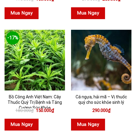
gốc
hiện
gốc
hiện
là:
tại
là:
tại
170.000₫.
là:
270.000₫.
là:
Mua Ngay
Mua Ngay
150.000₫.
250.000
-17%
Bồ Công Anh Việt Nam: Cây
Cá ngựa, hải mã – Vị thuốc
Thuốc Quý Trị Bệnh và Tăng
quý cho sức khỏe sinh lý
Cường Sức Khỏe
Giá
Giá
180.000
₫
150.000
₫
290.000
₫
gốc
hiện
là:
tại
180.000₫.
là:
Mua Ngay
Mua Ngay
150.000₫.