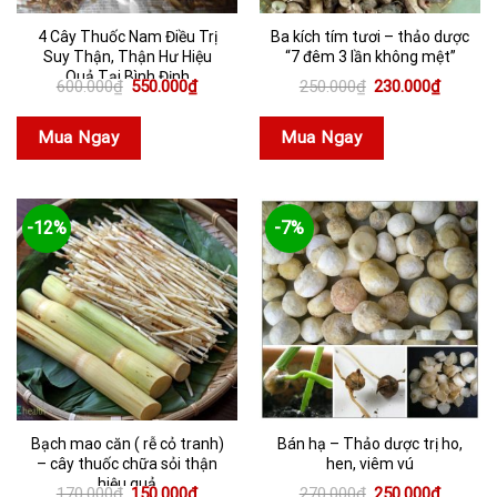
4 Cây Thuốc Nam Điều Trị
Ba kích tím tươi – thảo dược
Suy Thận, Thận Hư Hiệu
“7 đêm 3 lần không mệt”
Quả Tại Bình Định
Giá
Giá
Giá
Giá
600.000
₫
550.000
₫
250.000
₫
230.000
₫
gốc
hiện
gốc
hiện
là:
tại
là:
tại
600.000₫.
là:
250.000₫.
là:
Mua Ngay
Mua Ngay
550.000₫.
230.000
-12%
-7%
Bạch mao căn ( rễ cỏ tranh)
Bán hạ – Thảo dược trị ho,
– cây thuốc chữa sỏi thận
hen, viêm vú
hiệu quả
Giá
Giá
Giá
Giá
170.000
₫
150.000
₫
270.000
₫
250.000
₫