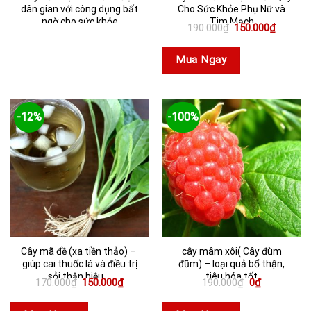
dân gian với công dụng bất
Cho Sức Khỏe Phụ Nữ và
ngờ cho sức khỏe
Tim Mạch
Giá
Giá
190.000
₫
150.000
₫
gốc
hiện
là:
tại
190.000₫.
là:
Mua Ngay
150.000
-12%
-100%
Cây mã đề (xa tiền thảo) –
cây mâm xôi( Cây đùm
giúp cai thuốc lá và điều trị
đũm) – loại quả bổ thận,
sỏi thận hiệu ...
tiêu hóa tốt
Giá
Giá
Giá
Giá
170.000
₫
150.000
₫
190.000
₫
0
₫
gốc
hiện
gốc
hiện
là:
tại
là:
tại
170.000₫.
là:
190.000₫.
là: