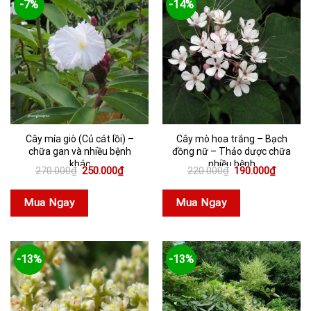
-7%
-14%
Cây mía giò (Củ cát lồi) –
Cây mò hoa trắng – Bạch
chữa gan và nhiều bệnh
đồng nữ – Thảo dược chữa
khác
nhiều bệnh
Giá
Giá
Giá
Giá
270.000
₫
250.000
₫
220.000
₫
190.000
₫
gốc
hiện
gốc
hiện
là:
tại
là:
tại
270.000₫.
là:
220.000₫.
là:
Mua Ngay
Mua Ngay
250.000₫.
190.000
-13%
-13%