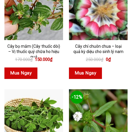
Cây bọ mắm (Cây thuốc dòi)
Cây chí chuôn chua – loại
– Vị thuốc quý chữa ho hiệu
quả kỳ diệu cho sinh lý nam
quả
Giá
Giá
Giá
Giá
170.000
₫
150.000
₫
250.000
₫
0
₫
gốc
hiện
gốc
hiện
là:
tại
là:
tại
170.000₫.
là:
250.000₫.
là:
Mua Ngay
Mua Ngay
150.000₫.
0₫.
-12%