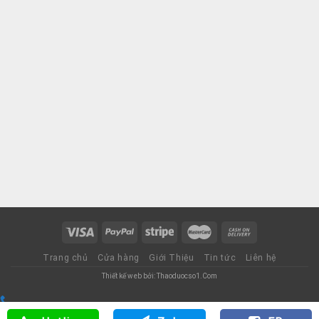
Trang chủ
Cửa hàng
Giới Thiệu
Tin tức
Liên hệ
Thiết kế web bởi: Thaoduocso1.Com