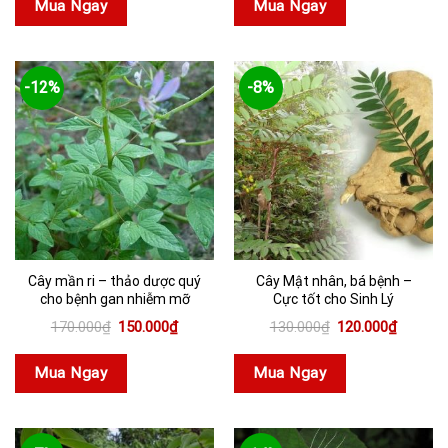
Mua Ngay
Mua Ngay
150.000₫.
0₫.
-12%
-8%
Cây mần ri – thảo dược quý
Cây Mật nhân, bá bệnh –
cho bệnh gan nhiễm mỡ
Cực tốt cho Sinh Lý
Giá
Giá
Giá
Giá
170.000
₫
150.000
₫
130.000
₫
120.000
₫
gốc
hiện
gốc
hiện
là:
tại
là:
tại
170.000₫.
là:
130.000₫.
là:
Mua Ngay
Mua Ngay
150.000₫.
120.000