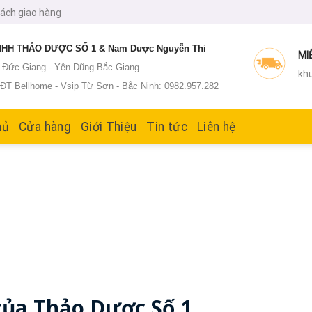
sách giao hàng
HH THẢO DƯỢC SỐ 1 & Nam Dược Nguyễn Thi
MI
: Đức Giang - Yên Dũng Bắc Giang
khu
T Bellhome - Vsip Từ Sơn - Bắc Ninh: 0982.957.282
hủ
Cửa hàng
Giới Thiệu
Tin tức
Liên hệ
của Thảo Dược Số 1