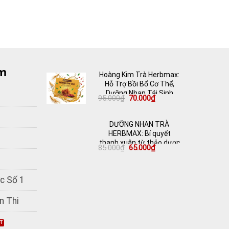
m
Hoàng Kim Trà Herbmax:
Hỗ Trợ Bồi Bổ Cơ Thể,
Dưỡng Nhan Tái Sinh
Giá
Giá
95.000
₫
70.000
₫
gốc
hiện
là:
tại
95.000₫.
là:
DƯỠNG NHAN TRÀ
70.000₫.
HERBMAX: Bí quyết
thanh xuân từ thảo dược
Giá
Giá
85.000
₫
65.000
₫
thiên nhiên
gốc
hiện
là:
tại
85.000₫.
là:
65.000₫.
c Số 1
n Thi