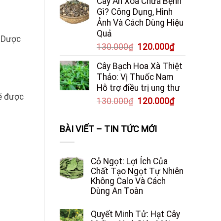
Cây An Xoa Chữa Bệnh
Gì? Công Dụng, Hình
Ảnh Và Cách Dùng Hiệu
Quả
. Dược
Giá
Giá
130.000
₫
120.000
₫
gốc
hiện
Cây Bạch Hoa Xà Thiệt
là:
tại
Thảo: Vị Thuốc Nam
130.000₫.
là:
Hỗ trợ điều trị ung thư
120.000₫.
sẽ được
Giá
Giá
130.000
₫
120.000
₫
gốc
hiện
là:
tại
BÀI VIẾT – TIN TỨC MỚI
130.000₫.
là:
120.000₫.
Cỏ Ngọt: Lợi Ích Của
Chất Tạo Ngọt Tự Nhiên
Không Calo Và Cách
Dùng An Toàn
Quyết Minh Tử: Hạt Cây