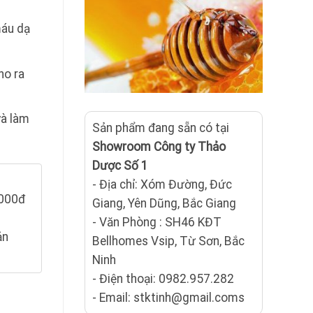
máu dạ
ho ra
và làm
Sản phẩm đang sẵn có tại
Showroom Công ty Thảo
Dược Số 1
- Địa chỉ: Xóm Đường, Đức
.000đ
Giang, Yên Dũng, Bắc Giang
- Văn Phòng : SH46 KĐT
ản
Bellhomes Vsip, Từ Sơn, Bắc
Ninh
- Điện thoại: 0982.957.282
- Email: stktinh@gmail.coms