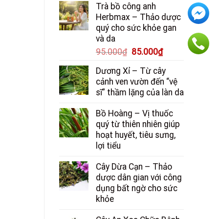
Trà bồ công anh
là:
tại
Herbmax – Thảo dược
150.000₫.
là:
quý cho sức khỏe gan
130.000₫.
và da
Giá
Giá
95.000
₫
85.000
₫
gốc
hiện
Dương Xỉ – Từ cây
là:
tại
cảnh ven vườn đến “vệ
95.000₫.
là:
sĩ” thầm lặng của làn da
85.000₫.
Bồ Hoàng – Vị thuốc
quý từ thiên nhiên giúp
hoạt huyết, tiêu sưng,
lợi tiểu
Cây Dừa Cạn – Thảo
dược dân gian với công
dụng bất ngờ cho sức
khỏe