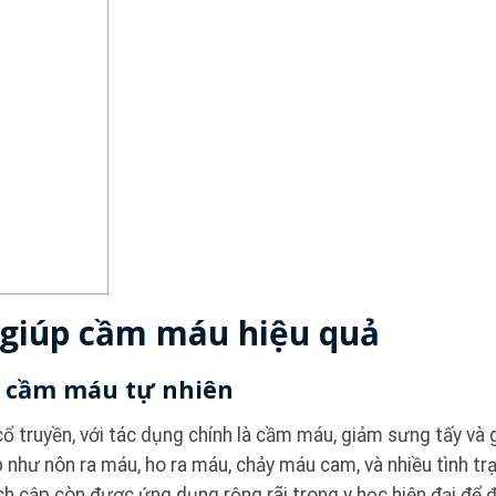
 giúp cầm máu hiệu quả
ệu cầm máu tự nhiên
ổ truyền, với tác dụng chính là cầm máu, giảm sưng tấy và g
như nôn ra máu, ho ra máu, chảy máu cam, và nhiều tình tr
h cập còn được ứng dụng rộng rãi trong y học hiện đại để đi