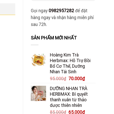
Gọi ngay
0982957282
để đặt
hàng ngay và nhận hàng miễn phí
sau 72h.
SẢN PHẨM MỚI NHẤT
Hoàng Kim Trà
Herbmax: Hỗ Trợ Bồi
Bổ Cơ Thể, Dưỡng
Nhan Tái Sinh
Giá
Giá
95.000
₫
70.000
₫
gốc
hiện
DƯỠNG NHAN TRÀ
là:
tại
HERBMAX: Bí quyết
95.000₫.
là:
thanh xuân từ thảo
70.000₫.
dược thiên nhiên
Giá
Giá
85.000
₫
65.000
₫