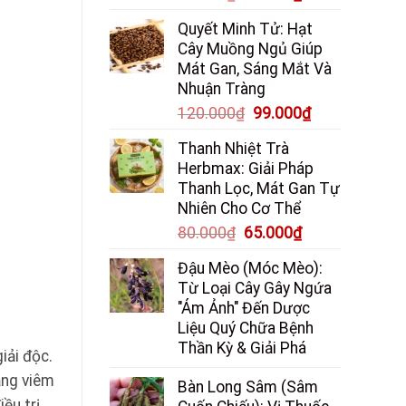
gốc
hiện
Quyết Minh Tử: Hạt
là:
tại
Cây Muồng Ngủ Giúp
85.000₫.
là:
Mát Gan, Sáng Mắt Và
65.000₫.
Nhuận Tràng
Giá
Giá
120.000
₫
99.000
₫
gốc
hiện
Thanh Nhiệt Trà
là:
tại
Herbmax: Giải Pháp
120.000₫.
là:
Thanh Lọc, Mát Gan Tự
99.000₫.
Nhiên Cho Cơ Thể
Giá
Giá
80.000
₫
65.000
₫
gốc
hiện
Đậu Mèo (Móc Mèo):
là:
tại
Từ Loại Cây Gây Ngứa
80.000₫.
là:
"Ám Ảnh" Đến Dược
65.000₫.
Liệu Quý Chữa Bệnh
Thần Kỳ & Giải Phá
iải độc.
ạng viêm
Bàn Long Sâm (Sâm
ều trị