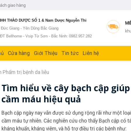
sách giao hàng
HH THẢO DƯỢC SỐ 1 & Nam Dược Nguyễn Thi
MI
: Đức Giang - Yên Dũng Bắc Giang
khu
T Bellhome - Vsip Từ Sơn - Bắc Ninh: 0982.957.282
hủ
Cửa hàng
Giới Thiệu
Tin tức
Liên hệ
 Phẩm trị bệnh da liễu
Tìm hiểu về cây bạch cập giúp
cầm máu hiệu quả
Bạch cập ngày nay vẫn được sử dụng rộng rãi như một loạ
cầm máu tự nhiên. Các nghiên cứu cho thấy Bạch cập có t
kháng khuẩn, kháng viêm, và hỗ trợ điều trị các bệnh như: