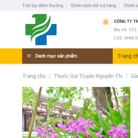
Skip
Tích lũy điểm thưởng
Chính sách đổi trả hàng
Chính 
to
content
CÔNG TY TN
Địa chỉ: CS1
CS2: SH46 KĐ
-
Trang c
Danh mục sản phẩm
Trang chủ
/
Thuốc Gia Truyền Nguyễn Thi
/
Sản