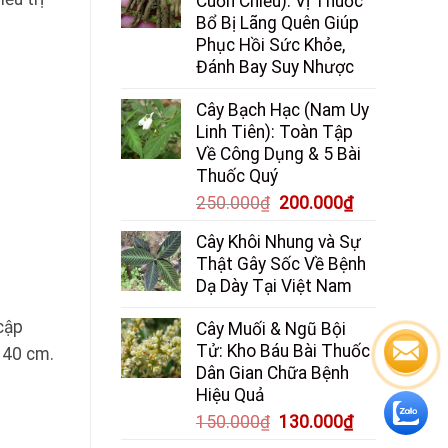
Cuốn Chiếu): Vị Thuốc
Bổ Bị Lãng Quên Giúp
Phục Hồi Sức Khỏe,
Đánh Bay Suy Nhược
Cây Bạch Hạc (Nam Uy
Linh Tiên): Toàn Tập
Về Công Dụng & 5 Bài
Thuốc Quý
Giá
Giá
250.000
₫
200.000
₫
gốc
hiện
Cây Khôi Nhung và Sự
là:
tại
Thật Gây Sốc Về Bệnh
250.000₫.
là:
Dạ Dày Tại Việt Nam
200.000₫.
cập
Cây Muối & Ngũ Bội
Tử: Kho Báu Bài Thuốc
n 40 cm.
Dân Gian Chữa Bệnh
Hiệu Quả
Giá
Giá
150.000
₫
130.000
₫
gốc
hiện