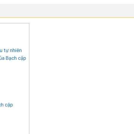
u tự nhiên
của Bạch cập
ch cập