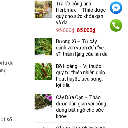
Trà bồ công anh
là:
tại
Herbmax – Thảo dược
150.000₫.
là:
quý cho sức khỏe gan
130.000₫.
và da
Giá
Giá
95.000
₫
85.000
₫
gốc
hiện
Dương Xỉ – Từ cây
là:
tại
cảnh ven vườn đến “vệ
95.000₫.
là:
sĩ” thầm lặng của làn da
85.000₫.
 lá dài
Bồ Hoàng – Vị thuốc
àng
quý từ thiên nhiên giúp
hoạt huyết, tiêu sưng,
lợi tiểu
Cây Dừa Cạn – Thảo
dược dân gian với công
dụng bất ngờ cho sức
khỏe
một số