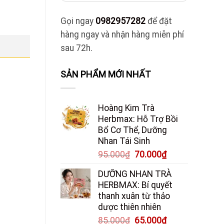
Gọi ngay
0982957282
để đặt
hàng ngay và nhận hàng miễn phí
sau 72h.
SẢN PHẨM MỚI NHẤT
Hoàng Kim Trà
Herbmax: Hỗ Trợ Bồi
Bổ Cơ Thể, Dưỡng
Nhan Tái Sinh
Giá
Giá
95.000
₫
70.000
₫
gốc
hiện
DƯỠNG NHAN TRÀ
là:
tại
HERBMAX: Bí quyết
95.000₫.
là:
thanh xuân từ thảo
70.000₫.
dược thiên nhiên
Giá
Giá
85.000
₫
65.000
₫