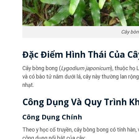
Cây bòn
Đặc Điểm Hình Thái Của C
Cây bòng bong (
Lygodium japonicum
), thuộc họ 
và có bào tử nằm dưới lá, cây này thường lan rộ
nhạt.
Công Dụng Và Quy Trình Kh
Công Dụng Chính
Theo y học cổ truyền, cây bòng bong có tính hàn, 
công dụng nổi bật của cây: