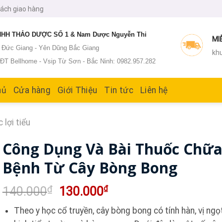
sách giao hàng
HH THẢO DƯỢC SỐ 1 & Nam Dược Nguyễn Thi
MI
: Đức Giang - Yên Dũng Bắc Giang
khu
T Bellhome - Vsip Từ Sơn - Bắc Ninh: 0982.957.282
hủ
Cửa hàng
Giới Thiệu
Tin tức
Liên hệ
lợi tiểu
Công Dụng Và Bài Thuốc Chữ
Bệnh Từ Cây Bòng Bong
Giá
Giá
₫
₫
140.000
130.000
gốc
hiện
Theo y học cổ truyền, cây bòng bong có tính hàn, vị ngọt
là:
tại