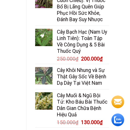
Cuốn Chiếu): Vị Thuốc
Bổ Bị Lãng Quên Giúp
Phục Hồi Sức Khỏe,
Đánh Bay Suy Nhược
Cây Bạch Hạc (Nam Uy
Linh Tiên): Toàn Tập
Về Công Dụng & 5 Bài
Thuốc Quý
Giá
Giá
250.000
₫
200.000
₫
gốc
hiện
Cây Khôi Nhung và Sự
là:
tại
Thật Gây Sốc Về Bệnh
250.000₫.
là:
Dạ Dày Tại Việt Nam
200.000₫.
Cây Muối & Ngũ Bội
Tử: Kho Báu Bài Thuốc
Dân Gian Chữa Bệnh
Hiệu Quả
Giá
Giá
150.000
₫
130.000
₫
gốc
hiện