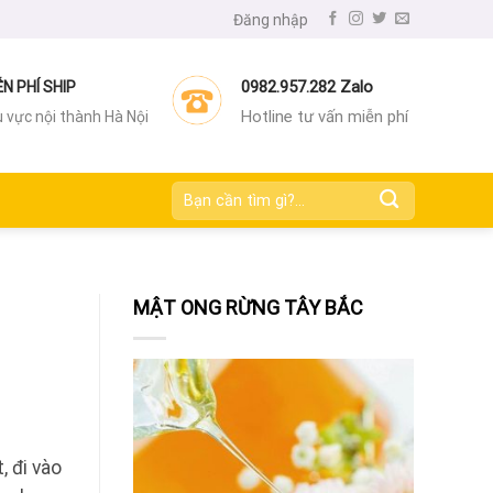
Đăng nhập
0982.957.282 Zalo
ỄN PHÍ SHIP
Hotline tư vấn miễn phí
 vực nội thành Hà Nội
Tìm
kiếm:
MẬT ONG RỪNG TÂY BẮC
a
, đi vào