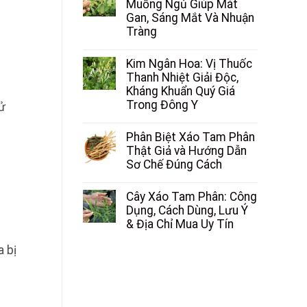
Muồng Ngủ Giúp Mát
Gan, Sáng Mắt Và Nhuận
Tràng
Kim Ngân Hoa: Vị Thuốc
Thanh Nhiệt Giải Độc,
Kháng Khuẩn Quý Giá
Trong Đông Y
tử
Phân Biệt Xáo Tam Phân
Thật Giả và Hướng Dẫn
Sơ Chế Đúng Cách
Cây Xáo Tam Phân: Công
Dụng, Cách Dùng, Lưu Ý
& Địa Chỉ Mua Uy Tín
a bị