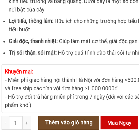
kinh tiểu trường và bàng quang. Dưới đây là một số cô
140.000₫.
là:
nổi bật của cây:
130.000₫.
Lợi tiểu, thông lâm:
Hữu ích cho những trường hợp tiểu 
tiểu buốt.
Giải độc, thanh nhiệt:
Giúp làm mát cơ thể, giải độc gan.
Trị sỏi thận, sỏi mật:
Hỗ trợ quá trình đào thải sỏi tự nhi
Khuyến mại:
- Miễn phí giao hàng nội thành Hà Nội với đơn hàng >500
và free ship các tỉnh với đơn hàng >1.000.0000đ
- Hỗ trợ đổi trả hàng miễn phí trong 7 ngày (đối với các s
phẩm khô )
Công Dụng Và Bài Thuốc Chữa Bệnh Từ Cây Bòng Bong số lượn
Thêm vào giỏ hàng
Mua Ngay