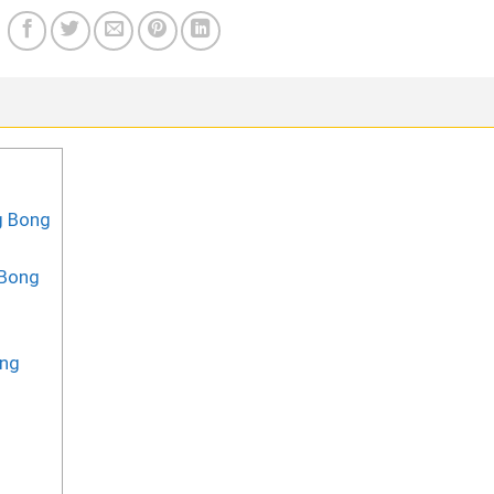
g Bong
 Bong
ong