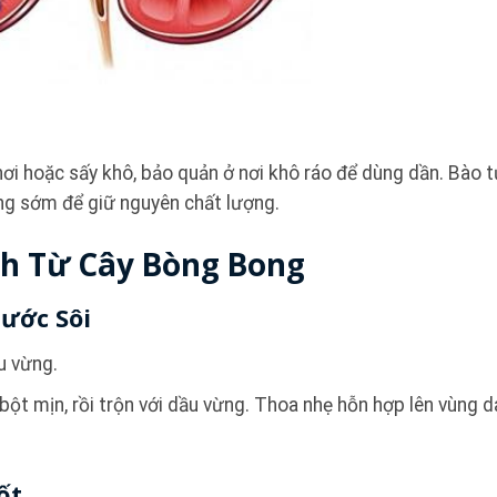
hơi hoặc sấy khô, bảo quản ở nơi khô ráo để dùng dần. Bào 
ng sớm để giữ nguyên chất lượng.
nh Từ Cây Bòng Bong
ước Sôi
u vừng.
ột mịn, rồi trộn với dầu vừng. Thoa nhẹ hỗn hợp lên vùng d
ốt