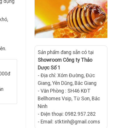
ng dụng
khó,
ên.
Sản phẩm đang sẵn có tại
Showroom Công ty Thảo
Dược Số 1
.000đ
- Địa chỉ: Xóm Đường, Đức
Giang, Yên Dũng, Bắc Giang
ản
- Văn Phòng : SH46 KĐT
Bellhomes Vsip, Từ Sơn, Bắc
Ninh
g
- Điện thoại: 0982.957.282
- Email: stktinh@gmail.coms