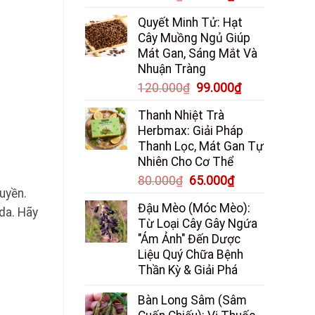
gốc
hiện
Quyết Minh Tử: Hạt
là:
tại
Cây Muồng Ngủ Giúp
85.000₫.
là:
Mát Gan, Sáng Mắt Và
65.000₫.
Nhuận Tràng
Giá
Giá
120.000
₫
99.000
₫
gốc
hiện
Thanh Nhiệt Trà
là:
tại
Herbmax: Giải Pháp
120.000₫.
là:
Thanh Lọc, Mát Gan Tự
99.000₫.
Nhiên Cho Cơ Thể
Giá
Giá
80.000
₫
65.000
₫
ruyền.
gốc
hiện
Đậu Mèo (Móc Mèo):
 da. Hãy
là:
tại
Từ Loại Cây Gây Ngứa
80.000₫.
là:
"Ám Ảnh" Đến Dược
65.000₫.
Liệu Quý Chữa Bệnh
Thần Kỳ & Giải Phá
Bàn Long Sâm (Sâm