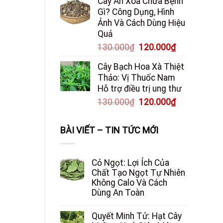
Cây An Xoa Chữa Bệnh
Gì? Công Dụng, Hình
Ảnh Và Cách Dùng Hiệu
Quả
Giá
Giá
130.000
₫
120.000
₫
gốc
hiện
Cây Bạch Hoa Xà Thiệt
là:
tại
Thảo: Vị Thuốc Nam
130.000₫.
là:
Hỗ trợ điều trị ung thư
120.000₫.
Giá
Giá
130.000
₫
120.000
₫
gốc
hiện
là:
tại
BÀI VIẾT – TIN TỨC MỚI
130.000₫.
là:
120.000₫.
Cỏ Ngọt: Lợi Ích Của
Chất Tạo Ngọt Tự Nhiên
Không Calo Và Cách
Dùng An Toàn
Quyết Minh Tử: Hạt Cây