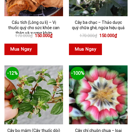
Cẩu tích (Lông cu li) – Vị
Cây ba chạc – Thảo dược
thuốc quý cho sức khỏe can
quý chữa ghẻ, ngứa hiệu quả
thận và xương khớp
Giá
Giá
Giá
Giá
170.000
₫
150.000
₫
170.000
₫
150.000
₫
gốc
hiện
gốc
hiện
là:
tại
là:
tại
170.000₫.
là:
170.000₫.
là:
Mua Ngay
Mua Ngay
150.000₫.
150.000
-12%
-100%
Cây bọ mắm (Cây thuốc dòi)
Cây chí chuôn chua – loại