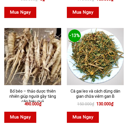
gốc
hiện
gốc
hiện
là:
tại
là:
tại
350.000₫.
là:
170.000₫.
là:
Mua Ngay
Mua Ngay
0₫.
150.000
-13%
Bổ béo – thảo dược thiên
Cà gai leo và cách dùng dân
nhiên giúp người gầy tăng
gian chữa viêm gan B
cân hiệu quả
Giá
Giá
490.000
₫
150.000
₫
130.000
₫
gốc
hiện
là:
tại
150.000₫.
là:
Mua Ngay
Mua Ngay
130.000