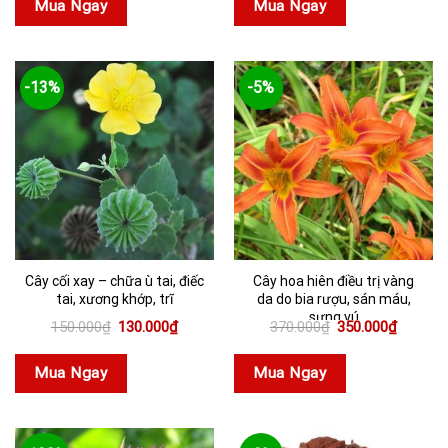
Mua Ngay
Mua Ngay
150.000
-13%
-5%
Cây cối xay – chữa ù tai, điếc
Cây hoa hiên điều trị vàng
tai, xương khớp, trĩ
da do bia rượu, sán máu,
sưng vú
Giá
Giá
Giá
Giá
150.000
₫
130.000
₫
370.000
₫
350.000
₫
gốc
hiện
gốc
hiện
là:
tại
là:
tại
150.000₫.
là:
370.000₫.
là:
Mua Ngay
Mua Ngay
130.000₫.
350.000