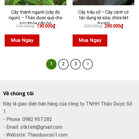
Cây thành ngạnh (cây đỏ
Cây trâu cổ – Cây cảnh có
ngọn) – Thảo dược quý cho
tác dụng lợi sữa, chữa liệt
sức khỏe não bộ
dương
Giá
Giá
Giá
Giá
150.000
₫
130.000
₫
320.000
₫
290.000
₫
gốc
hiện
gốc
hiện
là:
tại
là:
tại
150.000₫.
là:
320.000₫.
là:
Mua Ngay
Mua Ngay
130.000₫.
290.000
1
2
3
Về chúng tôi
Đây là giao diện bán hàng của công ty TNHH Thảo Dược Số
1
- Phone: 0982.957.282
- Email: stktinh@gmail.com
- Website: Thaoduocso1.com