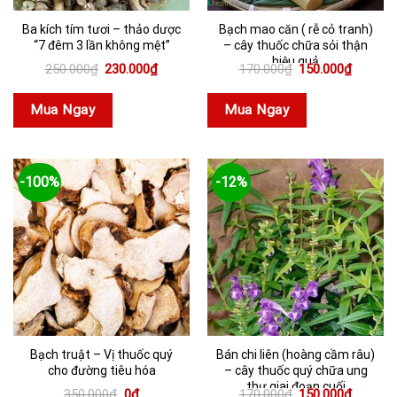
Ba kích tím tươi – thảo dược
Bạch mao căn ( rễ cỏ tranh)
“7 đêm 3 lần không mệt”
– cây thuốc chữa sỏi thận
hiệu quả
Giá
Giá
Giá
Giá
250.000
₫
230.000
₫
170.000
₫
150.000
₫
gốc
hiện
gốc
hiện
là:
tại
là:
tại
250.000₫.
là:
170.000₫.
là:
Mua Ngay
Mua Ngay
230.000₫.
150.000
-100%
-12%
Bạch truật – Vị thuốc quý
Bán chi liên (hoàng cầm râu)
cho đường tiêu hóa
– cây thuốc quý chữa ung
thư giai đoạn cuối
Giá
Giá
Giá
Giá
350.000
₫
0
₫
170.000
₫
150.000
₫