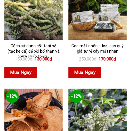
Cách sử dụng cốt toái bổ
Cao mật nhân – loại cao quý
(tắc kè đá) để bồi bổ thận và
giá từ rễ cây mật nhân
chữa chấn thươ...
Giá
Giá
Giá
Giá
150.000
₫
130.000
₫
250.000
₫
170.000
₫
gốc
hiện
gốc
hiện
là:
tại
là:
tại
150.000₫.
là:
250.000₫.
là:
Mua Ngay
Mua Ngay
130.000₫.
170.000
-12%
-12%