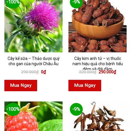
-100%
-9%
Cây kế sữa – Thảo dược quý
Cây kim anh tử – vị thuốc
cho gan của người Châu Âu
nam hiệu quả cho bệnh tiểu
đêm và đái dầm
Giá
Giá
Giá
Giá
290.000
₫
0
₫
320.000
₫
290.000
₫
gốc
hiện
gốc
hiện
là:
tại
là:
tại
290.000₫.
là:
320.000₫.
là:
Mua Ngay
Mua Ngay
0₫.
290.000
-100%
-9%