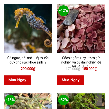
-12%
Cá ngựa, hải mã – Vị thuốc
Cách ngâm rượu tầm gửi
quý cho sức khỏe sinh lý
nghiến và củ dái nghiến để
bổ sức khỏe
Giá
Giá
290.000
₫
170.000
₫
150.000
₫
gốc
hiện
là:
tại
170.000₫.
là:
Mua Ngay
Mua Ngay
150.000
-13%
-32%