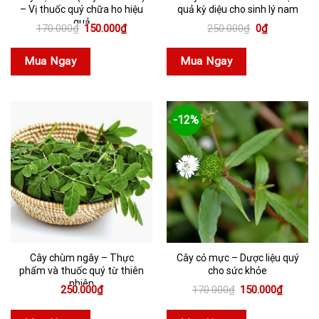
– Vị thuốc quý chữa ho hiệu
quả kỳ diệu cho sinh lý nam
quả
Giá
Giá
Giá
Giá
170.000
₫
150.000
₫
250.000
₫
0
₫
gốc
hiện
gốc
hiện
là:
tại
là:
tại
170.000₫.
là:
250.000₫.
là:
Mua Ngay
Mua Ngay
150.000₫.
0₫.
-12%
Cây chùm ngây – Thực
Cây cỏ mực – Dược liệu quý
phẩm và thuốc quý từ thiên
cho sức khỏe
nhiên
Giá
Giá
250.000
₫
170.000
₫
150.000
₫
gốc
hiện
là:
tại
170.000₫.
là: