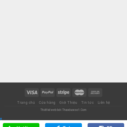
Trang chủ
Cửa hàng
Giới Thiệu
Tin tức
Liên hệ
Thiết kế web bởi: Thaoduocso1.Com