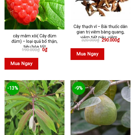
Cây thạch vĩ – Bài thuốc dân
gian trị viêm bàng quang,
cây mâm xôi( Cây đùm
viêm tiết niệu, viêm ...
Giá
Giá
320.000
₫
290.000
₫
đũm) – loại quả bổ thận,
gốc
hiện
tiêu hóa tốt
là:
tại
Giá
Giá
190.000
₫
0
₫
320.000₫.
là:
gốc
hiện
Mua Ngay
290.000
là:
tại
190.000₫.
là:
Mua Ngay
0₫.
-13%
-9%