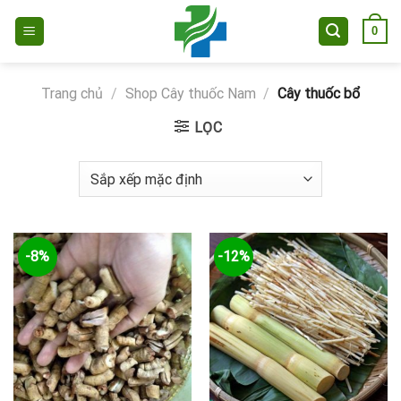
Skip
0
to
content
Trang chủ
/
Shop Cây thuốc Nam
/
Cây thuốc bổ
LỌC
-8%
-12%