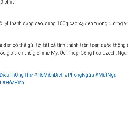
0 phút.
 lại thành dạng cao, dùng 100g cao xạ đen tương đương vớ
 đen có thể gửi tới tất cả tỉnh thành trên toàn quốc thông
ốc gia trên thế giới như Mỹ, Úc, Pháp, Cộng hòa Czech, Nga 
ĐiềuTrịUngThư
#HệMiễnDịch
#PhòngNgừa
#MấtNgủ
N
#HòaBình