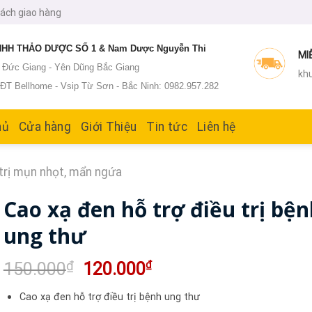
sách giao hàng
HH THẢO DƯỢC SỐ 1 & Nam Dược Nguyễn Thi
MI
: Đức Giang - Yên Dũng Bắc Giang
khu
T Bellhome - Vsip Từ Sơn - Bắc Ninh: 0982.957.282
hủ
Cửa hàng
Giới Thiệu
Tin tức
Liên hệ
trị mụn nhọt, mẩn ngứa
Cao xạ đen hỗ trợ điều trị bệ
ung thư
Giá
Giá
₫
₫
150.000
120.000
gốc
hiện
Cao xạ đen hỗ trợ điều trị bệnh ung thư
là:
tại