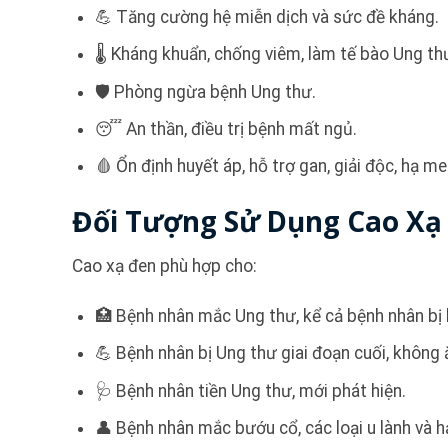
💪 Tăng cường hệ miễn dịch và sức đề kháng.
🌡️ Kháng khuẩn, chống viêm, làm tế bào Ung thư
🛡️ Phòng ngừa bệnh Ung thư.
😴 An thần, điều trị bệnh mất ngủ.
🩸 Ổn định huyết áp, hỗ trợ gan, giải độc, hạ me
Đối Tượng Sử Dụng Cao Xạ
Cao xạ đen phù hợp cho:
🏥 Bệnh nhân mắc Ung thư, kể cả bệnh nhân bị b
💪 Bệnh nhân bị Ung thư giai đoạn cuối, không
🩺 Bệnh nhân tiền Ung thư, mới phát hiện.
👤 Bệnh nhân mắc bướu cổ, các loại u lành và h