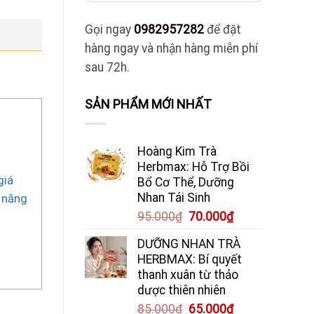
Gọi ngay
0982957282
để đặt
hàng ngay và nhận hàng miễn phí
sau 72h.
SẢN PHẨM MỚI NHẤT
Hoàng Kim Trà
Herbmax: Hỗ Trợ Bồi
giá
Bổ Cơ Thể, Dưỡng
Nhan Tái Sinh
c năng
Giá
Giá
95.000
₫
70.000
₫
gốc
hiện
DƯỠNG NHAN TRÀ
là:
tại
HERBMAX: Bí quyết
95.000₫.
là:
thanh xuân từ thảo
70.000₫.
dược thiên nhiên
Giá
Giá
85.000
₫
65.000
₫