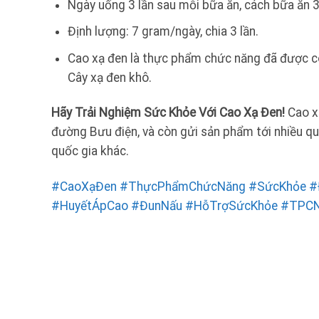
Ngày uống 3 lần sau mỗi bữa ăn, cách bữa ăn 3
Định lượng: 7 gram/ngày, chia 3 lần.
Cao xạ đen là thực phẩm chức năng đã được cô
Cây xạ đen khô.
Hãy Trải Nghiệm Sức Khỏe Với Cao Xạ Đen!
Cao xạ
đường Bưu điện, và còn gửi sản phẩm tới nhiều qu
quốc gia khác.
#CaoXạĐen
#ThựcPhẩmChứcNăng
#SứcKhỏe
#
#HuyếtÁpCao
#ĐunNấu
#HỗTrợSứcKhỏe
#TPC