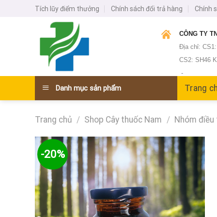
Skip
Tích lũy điểm thưởng
Chính sách đổi trả hàng
Chính 
to
content
CÔNG TY TN
Địa chỉ: CS1
CS2: SH46 KĐ
-
Trang c
Danh mục sản phẩm
Trang chủ
/
Shop Cây thuốc Nam
/
Nhóm điều 
-20%