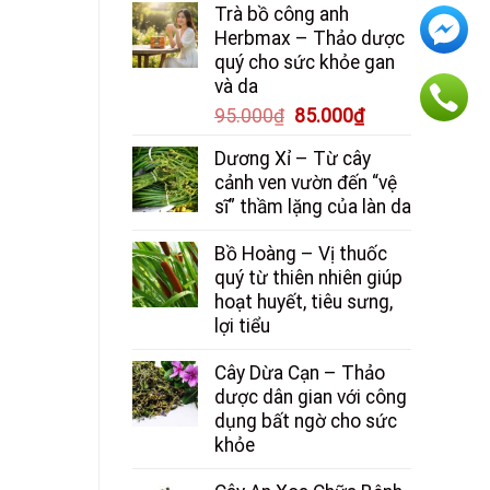
Trà bồ công anh
là:
tại
Herbmax – Thảo dược
150.000₫.
là:
quý cho sức khỏe gan
130.000₫.
và da
Giá
Giá
95.000
₫
85.000
₫
gốc
hiện
Dương Xỉ – Từ cây
là:
tại
cảnh ven vườn đến “vệ
95.000₫.
là:
sĩ” thầm lặng của làn da
85.000₫.
Bồ Hoàng – Vị thuốc
quý từ thiên nhiên giúp
hoạt huyết, tiêu sưng,
lợi tiểu
Cây Dừa Cạn – Thảo
dược dân gian với công
dụng bất ngờ cho sức
khỏe