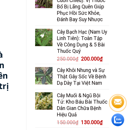
Cuốn Chiếu): Vị Thuốc
Bổ Bị Lãng Quên Giúp
Phục Hồi Sức Khỏe,
Đánh Bay Suy Nhược
Cây Bạch Hạc (Nam Uy
Linh Tiên): Toàn Tập
Về Công Dụng & 5 Bài
Thuốc Quý
à
Giá
Giá
250.000
₫
200.000
₫
án
gốc
hiện
Cây Khôi Nhung và Sự
là:
tại
ên
Thật Gây Sốc Về Bệnh
250.000₫.
là:
Dạ Dày Tại Việt Nam
trị
200.000₫.
Cây Muối & Ngũ Bội
Tử: Kho Báu Bài Thuốc
Dân Gian Chữa Bệnh
Hiệu Quả
Giá
Giá
150.000
₫
130.000
₫
gốc
hiện