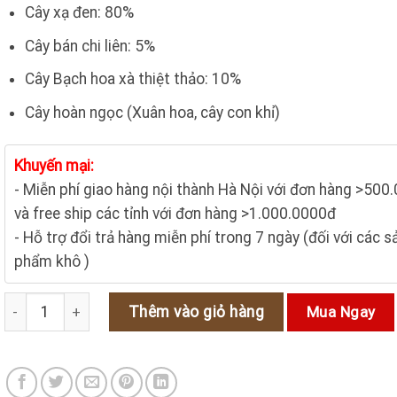
150.000₫.
là:
Cây xạ đen: 80%
120.000₫.
Cây bán chi liên: 5%
Cây Bạch hoa xà thiệt thảo: 10%
Cây hoàn ngọc (Xuân hoa, cây con khỉ)
Khuyến mại:
- Miễn phí giao hàng nội thành Hà Nội với đơn hàng >500
và free ship các tỉnh với đơn hàng >1.000.0000đ
- Hỗ trợ đổi trả hàng miễn phí trong 7 ngày (đối với các s
phẩm khô )
Cao xạ đen hỗ trợ điều trị bệnh ung thư số lượng
Thêm vào giỏ hàng
Mua Ngay