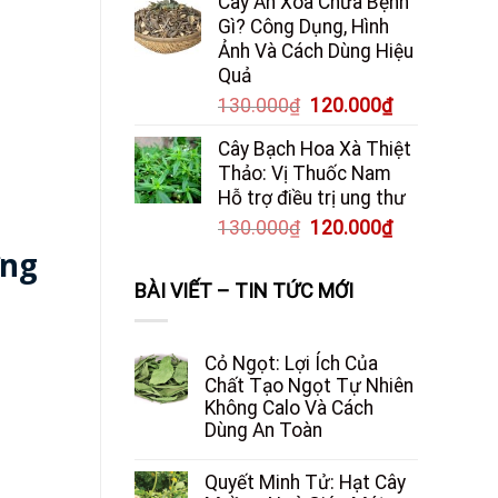
Cây An Xoa Chữa Bệnh
Gì? Công Dụng, Hình
Ảnh Và Cách Dùng Hiệu
Quả
Giá
Giá
130.000
₫
120.000
₫
gốc
hiện
Cây Bạch Hoa Xà Thiệt
là:
tại
Thảo: Vị Thuốc Nam
130.000₫.
là:
Hỗ trợ điều trị ung thư
120.000₫.
Giá
Giá
130.000
₫
120.000
₫
gốc
hiện
ưng
là:
tại
BÀI VIẾT – TIN TỨC MỚI
130.000₫.
là:
120.000₫.
Cỏ Ngọt: Lợi Ích Của
Chất Tạo Ngọt Tự Nhiên
Không Calo Và Cách
Dùng An Toàn
Quyết Minh Tử: Hạt Cây