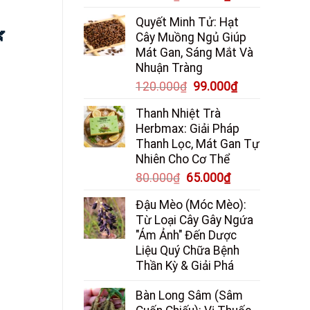
gốc
hiện
Quyết Minh Tử: Hạt
là:
tại

Cây Muồng Ngủ Giúp
85.000₫.
là:
Mát Gan, Sáng Mắt Và
65.000₫.
Nhuận Tràng
Giá
Giá
120.000
₫
99.000
₫
gốc
hiện
Thanh Nhiệt Trà
là:
tại
Herbmax: Giải Pháp
120.000₫.
là:
Thanh Lọc, Mát Gan Tự
99.000₫.
Nhiên Cho Cơ Thể
Giá
Giá
80.000
₫
65.000
₫
gốc
hiện
Đậu Mèo (Móc Mèo):
là:
tại
Từ Loại Cây Gây Ngứa
80.000₫.
là:
"Ám Ảnh" Đến Dược
65.000₫.
Liệu Quý Chữa Bệnh
Thần Kỳ & Giải Phá
Bàn Long Sâm (Sâm