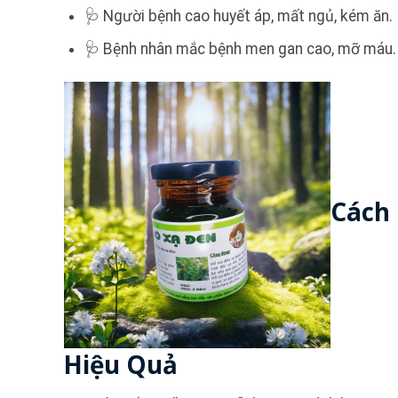
🩺 Người bệnh cao huyết áp, mất ngủ, kém ăn.
🩺 Bệnh nhân mắc bệnh men gan cao, mỡ máu.
Cách
Hiệu Quả