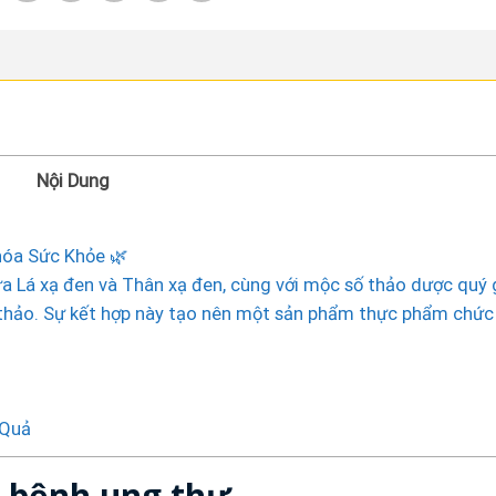
Nội Dung
hóa Sức Khỏe 🌿
ữa Lá xạ đen và Thân xạ đen, cùng với mộc số thảo dược quý 
t thảo. Sự kết hợp này tạo nên một sản phẩm thực phẩm chứ
 Quả
ị bệnh ung thư