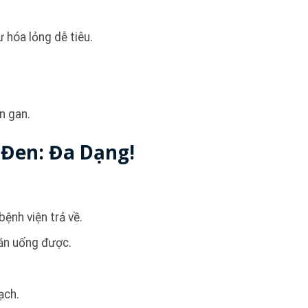
 hóa lỏng dễ tiêu.
n gan.
 Đen: Đa Dạng!
ệnh viện trả về.
 ăn uống được.
ạch.