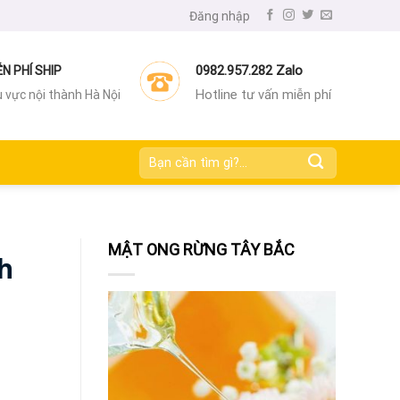
Đăng nhập
0982.957.282 Zalo
ỄN PHÍ SHIP
Hotline tư vấn miễn phí
 vực nội thành Hà Nội
Tìm
kiếm:
MẬT ONG RỪNG TÂY BẮC
nh