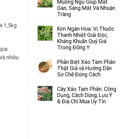
Muồng Ngủ Giúp Mát
Gan, Sáng Mắt Và Nhuận
Tràng
i 1,5kg
Kim Ngân Hoa: Vị Thuốc
Thanh Nhiệt Giải Độc,
Kháng Khuẩn Quý Giá
Trong Đông Y
 qua
và nhiều
Phân Biệt Xáo Tam Phân
Thật Giả và Hướng Dẫn
Sơ Chế Đúng Cách
Cây Xáo Tam Phân: Công
Dụng, Cách Dùng, Lưu Ý
& Địa Chỉ Mua Uy Tín