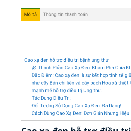
Mô tả
Thông tin thanh toán
Cao xạ đen hỗ trợ điều trị bệnh ung thư
🌿 Thành Phần Cao Xạ Đen: Khám Phá Chìa K
Đặc Điểm: Cao xạ đen là sự kết hợp tinh tế gi
như cây Bán chi liên và cây bạch Hoa xà thiệ
mạnh mẽ hỗ trợ điều trị Ung thư.
Tác Dụng Điều Trị:
Đối Tượng Sử Dụng Cao Xạ Đen: Đa Dạng!
Cách Dùng Cao Xạ Đen: Đơn Giản Nhưng Hiệu
Cao xạ đen hỗ trợ điều tr