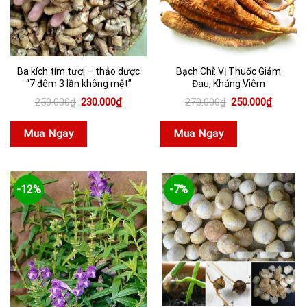
Ba kích tím tươi – thảo dược
Bạch Chỉ: Vị Thuốc Giảm
“7 đêm 3 lần không mệt”
Đau, Kháng Viêm
Giá
Giá
Giá
Giá
250.000
₫
230.000
₫
270.000
₫
250.000
₫
gốc
hiện
gốc
hiện
là:
tại
là:
tại
250.000₫.
là:
270.000₫.
là:
Mua Ngay
Mua Ngay
230.000₫.
250.000
-12%
-7%