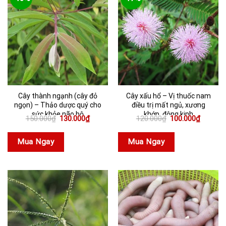
Cây thành ngạnh (cây đỏ
Cây xấu hổ – Vị thuốc nam
ngọn) – Thảo dược quý cho
điều trị mất ngủ, xương
sức khỏe não bộ
khớp, động kinh
Giá
Giá
Giá
Giá
150.000
₫
130.000
₫
120.000
₫
100.000
₫
gốc
hiện
gốc
hiện
là:
tại
là:
tại
150.000₫.
là:
120.000₫.
là:
Mua Ngay
Mua Ngay
130.000₫.
100.000