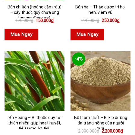
Bán chi liên (hoàng cầm râu)
Bán hạ – Thảo dược trị ho,
– cây thuốc quý chữa ung
hen, viêm vú
thư giai đoạn cuối
Giá
Giá
Giá
Giá
170.000
₫
150.000
₫
270.000
₫
250.000
₫
gốc
hiện
gốc
hiện
là:
tại
là:
tại
170.000₫.
là:
270.000₫.
là:
Mua Ngay
Mua Ngay
150.000₫.
250.000
-4%
Bồ Hoàng – Vị thuốc quý từ
Bột tam thất – Bí kíp dưỡng
thiên nhiên giúp hoạt huyết,
da trắng hồng của người
tiêu sưng, lợi tiểu
xưa
Giá
Giá
2.300.000
₫
2.200.000
₫
gốc
hiện