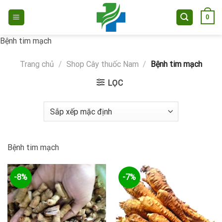
Skip
0
to
content
Bệnh tim mạch
Trang chủ
/
Shop Cây thuốc Nam
/
Bệnh tim mạch
LỌC
Bệnh tim mạch
-8%
-7%