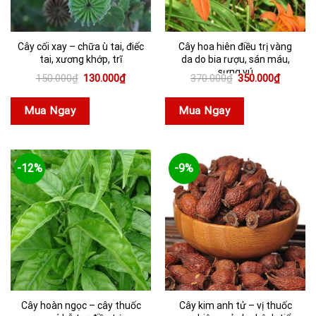
Cây cối xay – chữa ù tai, điếc
Cây hoa hiên điều trị vàng
tai, xương khớp, trĩ
da do bia rượu, sán máu,
sưng vú
Giá
Giá
Giá
Giá
150.000
₫
130.000
₫
370.000
₫
350.000
₫
gốc
hiện
gốc
hiện
là:
tại
là:
tại
150.000₫.
là:
370.000₫.
là:
Mua Ngay
Mua Ngay
130.000₫.
350.000
-12%
-9%
Cây hoàn ngọc – cây thuốc
Cây kim anh tử – vị thuốc