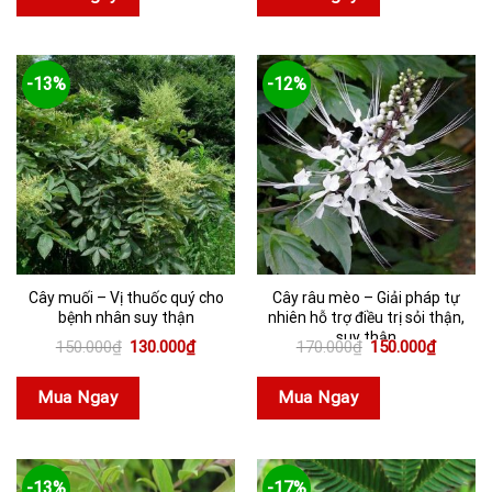
-13%
-12%
Cây muối – Vị thuốc quý cho
Cây râu mèo – Giải pháp tự
bệnh nhân suy thận
nhiên hỗ trợ điều trị sỏi thận,
suy thận
Giá
Giá
Giá
Giá
150.000
₫
130.000
₫
170.000
₫
150.000
₫
gốc
hiện
gốc
hiện
là:
tại
là:
tại
150.000₫.
là:
170.000₫.
là:
Mua Ngay
Mua Ngay
130.000₫.
150.000
-13%
-17%