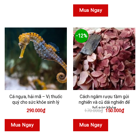
là:
tại
2.300.000₫.
là:
Mua Ngay
2.200.
-12%
Cá ngựa, hải mã – Vị thuốc
Cách ngâm rượu tầm gửi
quý cho sức khỏe sinh lý
nghiến và củ dái nghiến để
bổ sức khỏe
Giá
Giá
290.000
₫
170.000
₫
150.000
₫
gốc
hiện
là:
tại
170.000₫.
là:
Mua Ngay
Mua Ngay
150.000