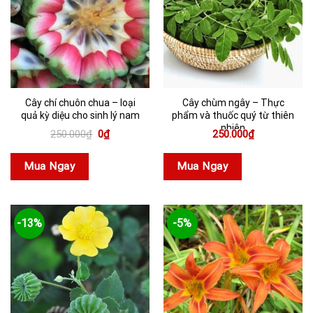
Cây chí chuôn chua – loại
Cây chùm ngây – Thực
quả kỳ diệu cho sinh lý nam
phẩm và thuốc quý từ thiên
nhiên
Giá
Giá
250.000
₫
0
₫
250.000
₫
gốc
hiện
là:
tại
250.000₫.
là:
Mua Ngay
Mua Ngay
0₫.
-13%
-5%