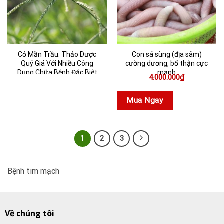
Cỏ Mần Trầu: Thảo Dược
Con sá sùng (địa sâm)
Quý Giá Với Nhiều Công
cường dương, bổ thận cực
Dụng Chữa Bệnh Đặc Biệt
mạnh
4.000.000
₫
Mua Ngay
1
2
3
Bệnh tim mạch
Về chúng tôi