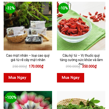
-32%
-10%
Cao mật nhân – loại cao quý
Câu kỷ tử – Vị thuốc quý
giá từ rễ cây mật nhân
tăng cường sức khỏe và làm
đẹp
Giá
Giá
Giá
Giá
250.000
₫
170.000
₫
390.000
₫
350.000
₫
gốc
hiện
gốc
hiện
là:
tại
là:
tại
250.000₫.
là:
390.000₫.
là:
Mua Ngay
Mua Ngay
170.000₫.
350.000
-100%