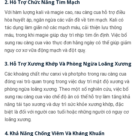
2. Hỗ Trợ Chức Năng Tim Mạch
Với hàm lượng kali và magie cao, rau càng cua hỗ trợ điều
hòa huyết áp, ngăn ngừa các vấn đề về tim mạch. Kali có
tác dụng làm giãn nở các mạch máu, cải thiện lưu thông
máu, trong khi magie giúp duy trì nhịp tim ổn định. Việc bổ
sung rau càng cua vào thực đơn hằng ngày có thể giúp giảm
nguy cơ xơ vữa động mạch và đột quỵ.
3. Hỗ Trợ Xương Khớp Và Phòng Ngừa Loãng Xương
Các khoáng chất như canxi và photpho trong rau càng cua
đóng vai trò quan trọng trong việc duy trì mật độ xương và
phòng ngừa loãng xương. Theo một số nghiên cứu, việc bổ
sung rau càng cua vào chế độ ăn có thể hỗ trợ làm tăng khả
năng tái tạo xương và duy trì sức khỏe xương khớp, đặc
biệt là đối với người cao tuổi hoặc những người có nguy cơ
loãng xương.
4. Khả Năng Chống Viêm Và Kháng Khuẩn