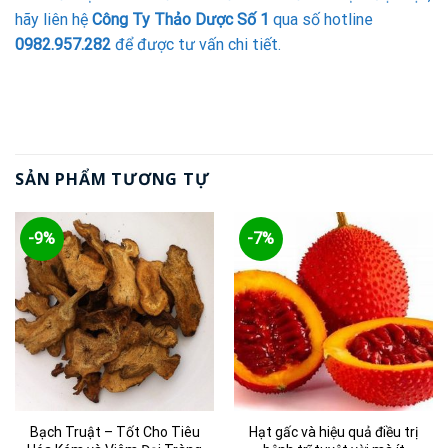
hãy liên hệ
Công Ty Thảo Dược Số 1
qua số hotline
0982.957.282
để được tư vấn chi tiết.
SẢN PHẨM TƯƠNG TỰ
-9%
-7%
Bạch Truật – Tốt Cho Tiêu
Hạt gấc và hiệu quả điều trị