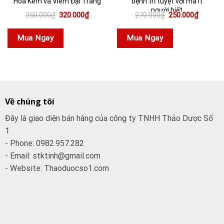
Hóa Kém và Viêm Đại Tràng
bệnh trĩ tuyệt vời mà ít
người biết
Giá
Giá
Giá
Giá
350.000
₫
320.000
₫
270.000
₫
250.000
₫
gốc
hiện
gốc
hiện
là:
tại
là:
tại
350.000₫.
là:
270.000₫.
là:
Mua Ngay
Mua Ngay
320.000₫.
250.000
Về chúng tôi
Đây là giao diện bán hàng của công ty TNHH Thảo Dược Số
1
- Phone: 0982.957.282
- Email: stktinh@gmail.com
- Website: Thaoduocso1.com