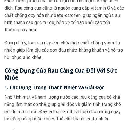
khỏe xương khớp mà còn có lợi cho tim mạch và hệ miễn
dịch. Rau càng cua cũng là nguồn cung cấp vitamin C và các
chất chống oxy hóa như beta-caroten, giúp ngăn ngừa sự
hình thành các gốc tự do, bảo vệ tế bào khỏi các tổn
thương oxy hóa.
Đáng chú ý, loại rau này còn chứa hợp chất chống viêm tự
nhiên giúp làm dịu các cơn đau nhức, kháng khuẩn và hỗ trợ
hồi phục sức khỏe.
Công Dụng Của Rau Càng Cua Đối Với Sức
Khỏe
1. Tác Dụng Trong Thanh Nhiệt Và Giải Độc
Nhờ tính mát và hàm lượng nước cao, rau càng cua có khả
năng làm mát cơ thể, giúp giải độc và giảm tình trạng khô
rát do mất nước. Đây là loại rau thích hợp cho những ngày
hè nắng nóng hoặc khi cơ thể cần thanh lọc tự nhiên.