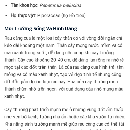
Tên khoa học
:
Peperomia pellucida
Họ thực vật
: Piperaceae (họ Hồ tiêu)
Môi Trường Sống Và Hình Dáng
Rau càng cua là một loại cây thân cỏ với vòng đời ngắn chỉ
kéo dài khoảng một năm. Thân cây mọng nước, mềm và có
màu xanh trong suốt, dễ dàng uốn cong khi cây trưởng
thành. Cây cao khoảng 20-40 cm, dễ dàng lan rộng ra nhờ rễ
mọc tại các đốt trên thân. Lá của rau càng cua hình trái tim,
mỏng và có màu xanh nhạt, tạo vẻ đẹp tinh tế nhưng cũng
rất đỗi giản dị cho loại rau này. Hoa của cây thường mọc
thành chùm nhỏ trên ngọn, với quả dạng cầu nhỏ mang màu
xanh nhạt.
Cây thường phát triển mạnh mẽ ở những vùng đất ẩm thấp
như ven bờ kênh, tường nhà ẩm hoặc các khu vườn tự nhiên.
Khả năng sinh trưởng mạnh mẽ giúp rau càng cua có thể tái