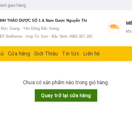
sách giao hàng
HH THẢO DƯỢC SỐ 1 & Nam Dược Nguyễn Thi
MI
: Đức Giang - Yên Dũng Bắc Giang
khu
T Bellhome - Vsip Từ Sơn - Bắc Ninh: 0982.957.282
hủ
Cửa hàng
Giới Thiệu
Tin tức
Liên hệ
Chưa có sản phẩm nào trong giỏ hàng.
Quay trở lại cửa hàng