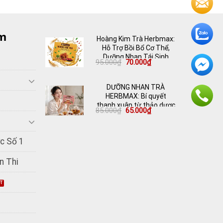
m
Hoàng Kim Trà Herbmax:
Hỗ Trợ Bồi Bổ Cơ Thể,
Dưỡng Nhan Tái Sinh
Giá
Giá
95.000
₫
70.000
₫
gốc
hiện
là:
tại
95.000₫.
là:
DƯỠNG NHAN TRÀ
70.000₫.
HERBMAX: Bí quyết
thanh xuân từ thảo dược
Giá
Giá
85.000
₫
65.000
₫
thiên nhiên
gốc
hiện
là:
tại
85.000₫.
là:
65.000₫.
c Số 1
n Thi