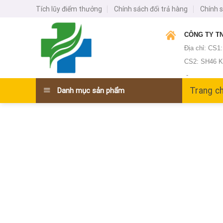
Skip
Tích lũy điểm thưởng
Chính sách đổi trả hàng
Chính 
to
content
CÔNG TY TN
Địa chỉ: CS1
CS2: SH46 KĐ
-
Trang c
Danh mục sản phẩm