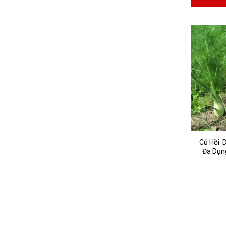
Củ Hồi: 
Đa Dụn