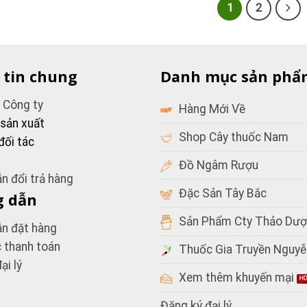
1
2
 tin chung
Danh mục sản phẩ
u Công ty
Hàng Mới Về
 sản xuất
Shop Cây thuốc Nam
đối tác
Đồ Ngâm Rượu
n đổi trả hàng
Đặc Sản Tây Bắc
 dẫn
Sản Phẩm Cty Thảo Dượ
n đặt hàng
c thanh toán
Thuốc Gia Truyền Nguyễ
ại lý
Xem thêm khuyến mại
Đăng ký đại lý