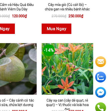
Cẩm và Hiệu Quả Điều
Cây mía giò (Củ cát lồi) –
 Bệnh Viêm Dạ Dày
chữa gan và nhiều bệnh khác
Giá
Giá
Giá
Giá
0.000
₫
120.000
₫
270.000
₫
250.000
₫
gốc
hiện
gốc
hiện
là:
tại
là:
tại
150.000₫.
là:
270.000₫.
là:
Ngay
Mua Ngay
120.000₫.
250.000₫.
-14%
u cổ – Cây cảnh có tác
Cây xạ can (cây dẻ quạt, rẻ
i sữa, chữa liệt dương
quạt) – Vị thuốc và loài hoa
đẹp