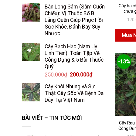
Cây ba c
Bàn Long Sâm (Sâm Cuốn
chữa g
Chiếu): Vị Thuốc Bổ Bị
170
Lãng Quên Giúp Phục Hồi
Sức Khỏe, Đánh Bay Suy
Nhược
Mua 
Cây Bạch Hạc (Nam Uy
Linh Tiên): Toàn Tập Về
Công Dụng & 5 Bài Thuốc
-13%
Quý
Giá
Giá
250.000
₫
200.000
₫
gốc
hiện
Cây Khôi Nhung và Sự
là:
tại
Thật Gây Sốc Về Bệnh Dạ
250.000₫.
là:
Dày Tại Việt Nam
200.000₫.
BÀI VIẾT – TIN TỨC MỚI
Cây Rau
Công Dụn