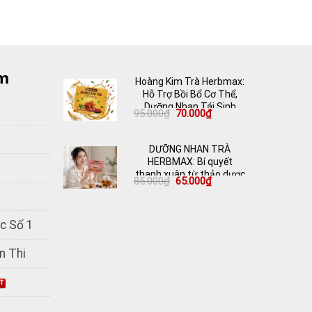
m
Hoàng Kim Trà Herbmax:
Hỗ Trợ Bồi Bổ Cơ Thể,
Dưỡng Nhan Tái Sinh
Giá
Giá
95.000
₫
70.000
₫
gốc
hiện
là:
tại
95.000₫.
là:
DƯỠNG NHAN TRÀ
70.000₫.
HERBMAX: Bí quyết
thanh xuân từ thảo dược
Giá
Giá
85.000
₫
65.000
₫
thiên nhiên
gốc
hiện
là:
tại
85.000₫.
là:
65.000₫.
c Số 1
n Thi