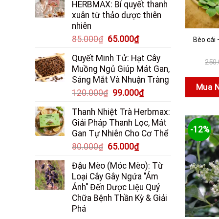
HERBMAX: Bí quyết thanh
95.000₫.
là:
xuân từ thảo dược thiên
70.000₫.
nhiên
Giá
Giá
85.000
₫
65.000
₫
Bèo cái 
gốc
hiện
Quyết Minh Tử: Hạt Cây
là:
tại
250
Muồng Ngủ Giúp Mát Gan,
85.000₫.
là:
Sáng Mắt Và Nhuận Tràng
65.000₫.
Mua 
Giá
Giá
120.000
₫
99.000
₫
gốc
hiện
Thanh Nhiệt Trà Herbmax:
là:
tại
Giải Pháp Thanh Lọc, Mát
120.000₫.
là:
-12%
Gan Tự Nhiên Cho Cơ Thể
99.000₫.
Giá
Giá
80.000
₫
65.000
₫
gốc
hiện
Đậu Mèo (Móc Mèo): Từ
là:
tại
Loại Cây Gây Ngứa "Ám
80.000₫.
là:
Ảnh" Đến Dược Liệu Quý
65.000₫.
Chữa Bệnh Thần Kỳ & Giải
Phá