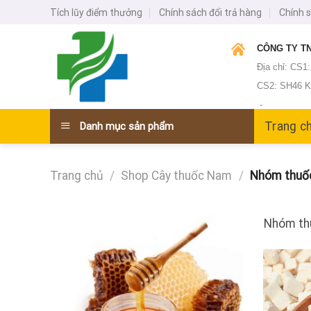
Skip
Tích lũy điểm thưởng
Chính sách đổi trả hàng
Chính 
to
content
CÔNG TY TN
Địa chỉ: CS1
CS2: SH46 KĐ
-
Trang c
Danh mục sản phẩm
Trang chủ
/
Shop Cây thuốc Nam
/
Nhóm thuốc 
Nhóm thu