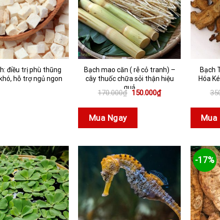
h: điều trị phù thũng
Bạch mao căn ( rễ cỏ tranh) –
Bạch T
 khó, hỗ trợ ngủ ngon
cây thuốc chữa sỏi thận hiệu
Hóa Ké
quả
Giá
Giá
170.000
₫
150.000
₫
35
gốc
hiện
là:
tại
170.000₫.
là:
Mua Ngay
Mua 
150.000₫.
-17%