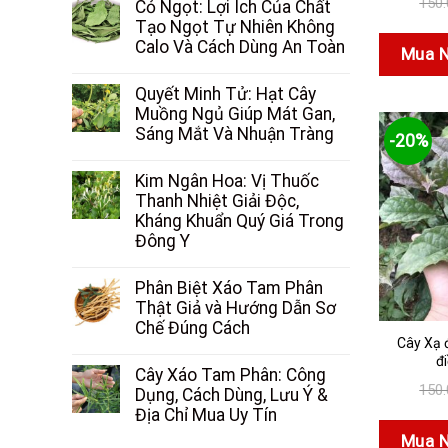
150
Cỏ Ngọt: Lợi Ích Của Chất
Tạo Ngọt Tự Nhiên Không
Calo Và Cách Dùng An Toàn
Mua 
Quyết Minh Tử: Hạt Cây
Muồng Ngủ Giúp Mát Gan,
Sáng Mắt Và Nhuận Tràng
-20%
Kim Ngân Hoa: Vị Thuốc
Thanh Nhiệt Giải Độc,
Kháng Khuẩn Quý Giá Trong
Đông Y
Phân Biệt Xáo Tam Phân
Thật Giả và Hướng Dẫn Sơ
Chế Đúng Cách
Cây Xạ 
đi
Cây Xáo Tam Phân: Công
150
Dụng, Cách Dùng, Lưu Ý &
Địa Chỉ Mua Uy Tín
Mua 