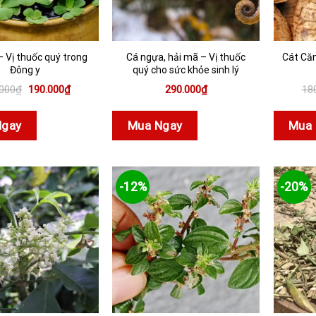
– Vị thuốc quý trong
Cá ngựa, hải mã – Vị thuốc
Cát Căn
Đông y
quý cho sức khỏe sinh lý
Giá
Giá
.000
₫
190.000
₫
290.000
₫
18
gốc
hiện
là:
tại
250.000₫.
là:
Ngay
Mua Ngay
Mua 
190.000₫.
-12%
-20%