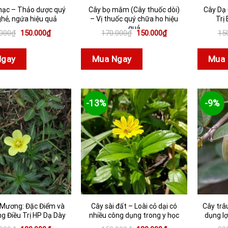
hạc – Thảo dược quý
Cây bọ mắm (Cây thuốc dòi)
Cây Dạ 
hẻ, ngứa hiệu quả
– Vị thuốc quý chữa ho hiệu
Trị
quả
Giá
Giá
Giá
Giá
.000
₫
150.000
₫
170.000
₫
150.000
₫
15
gốc
hiện
gốc
hiện
là:
tại
là:
tại
170.000₫.
là:
170.000₫.
là:
Ngay
Mua Ngay
Mua 
150.000₫.
150.000₫.
-13%
-9%
 Mương: Đặc Điểm và
Cây sài đất – Loài cỏ dại có
Cây trâ
g Điều Trị HP Dạ Dày
nhiều công dụng trong y học
dụng lợ