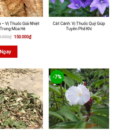
 – Vị Thuốc Giải Nhiệt
Cát Cánh: Vị Thuốc Quý Giúp
Trong Mùa Hè
Tuyên Phế Khí
Giá
Giá
0.000
₫
150.000
₫
gốc
hiện
là:
tại
180.000₫.
là:
Ngay
150.000₫.
-7%