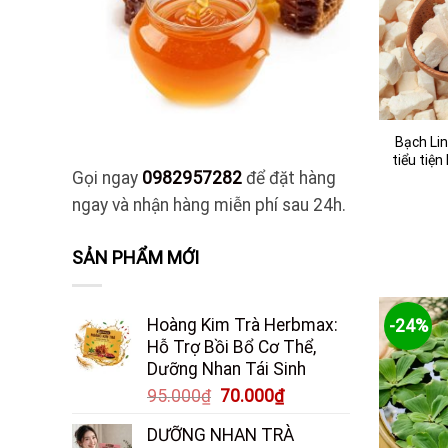
Bạch Lin
tiểu tiện
Gọi ngay
0982957282
để đặt hàng
ngay và nhận hàng miễn phí sau 24h.
SẢN PHẨM MỚI
Hoàng Kim Trà Herbmax:
-24%
Hỗ Trợ Bồi Bổ Cơ Thể,
Dưỡng Nhan Tái Sinh
Giá
Giá
95.000
₫
70.000
₫
gốc
hiện
DƯỠNG NHAN TRÀ
là:
tại