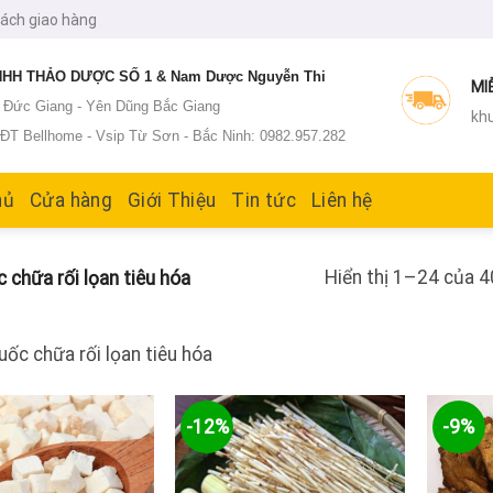
sách giao hàng
HH THẢO DƯỢC SỐ 1 & Nam Dược Nguyễn Thi
MI
: Đức Giang - Yên Dũng Bắc Giang
khu
T Bellhome - Vsip Từ Sơn - Bắc Ninh: 0982.957.282
hủ
Cửa hàng
Giới Thiệu
Tin tức
Liên hệ
Hiển thị 1–24 của 4
chữa rối lọan tiêu hóa
ốc chữa rối lọan tiêu hóa
-12%
-9%