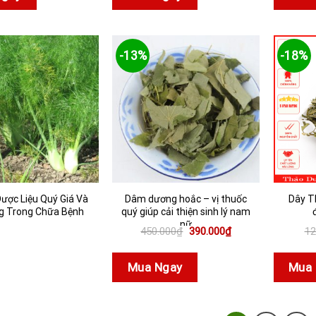
120.000₫.
0₫.
-13%
-18%
Dược Liệu Quý Giá Và
Dâm dương hoắc – vị thuốc
Dây T
g Trong Chữa Bệnh
quý giúp cải thiện sinh lý nam
nữ
Giá
Giá
450.000
₫
390.000
₫
12
gốc
hiện
là:
tại
450.000₫.
là:
Mua Ngay
Mua 
390.000₫.