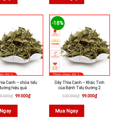
110.000₫.
-18%
hìa Canh – chữa tiểu
Dây Thìa Canh – Khắc Tinh
đường hiệu quả
của Bệnh Tiểu Đường 2
Giá
Giá
Giá
Giá
0.000
₫
99.000
₫
120.000
₫
99.000
₫
gốc
hiện
gốc
hiện
là:
tại
là:
tại
120.000₫.
là:
120.000₫.
là:
Ngay
Mua Ngay
99.000₫.
99.000₫.