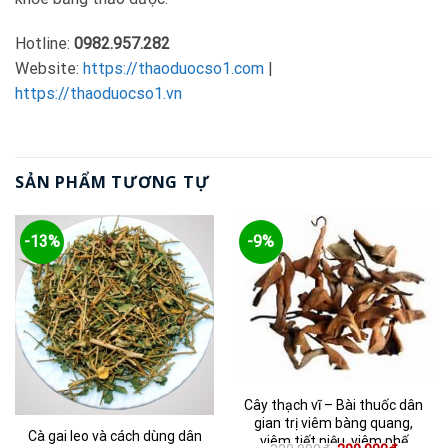
Hotline:
0982.957.282
Website:
https://thaoduocso1.com
|
https://thaoduocso1.vn
SẢN PHẨM TƯƠNG TỰ
-13%
-9%
Cây thạch vĩ – Bài thuốc dân
gian trị viêm bàng quang,
Cà gai leo và cách dùng dân
viêm tiết niệu, viêm phế
Giá
Giá