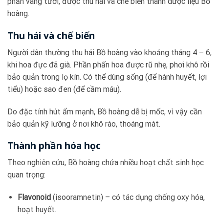
phấn vàng tươi, được thu hái và chế biến thành dược liệu Bồ
hoàng.
Thu hái và chế biến
Người dân thường thu hái Bồ hoàng vào khoảng tháng 4 – 6,
khi hoa đực đã già. Phần phấn hoa được rũ nhẹ, phơi khô rồi
bảo quản trong lọ kín. Có thể dùng sống (để hành huyết, lợi
tiểu) hoặc sao đen (để cầm máu).
Do đặc tính hút ẩm mạnh, Bồ hoàng dễ bị mốc, vì vậy cần
bảo quản kỹ lưỡng ở nơi khô ráo, thoáng mát.
Thành phần hóa học
Theo nghiên cứu, Bồ hoàng chứa nhiều hoạt chất sinh học
quan trọng:
Flavonoid
(isooramnetin) – có tác dụng chống oxy hóa,
hoạt huyết.