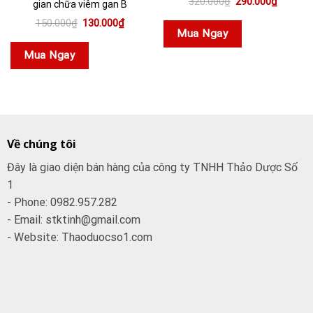
320.000
₫
290.000
₫
gian chữa viêm gan B
quản
gốc
hiện
là:
tại
Giá
Giá
150.000
₫
130.000
₫
320.000₫.
là:
gốc
hiện
Mua Ngay
290.000
là:
tại
150.000₫.
là:
Mua Ngay
130.000₫.
Về chúng tôi
Đây là giao diện bán hàng của công ty TNHH Thảo Dược Số
1
- Phone: 0982.957.282
- Email: stktinh@gmail.com
- Website: Thaoduocso1.com