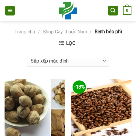
Skip
0
to
content
Trang chủ
/
Shop Cây thuốc Nam
/
Bệnh béo phì
LỌC
-18%