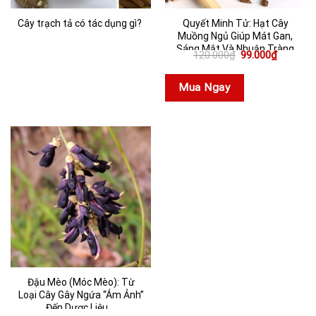
Cây trạch tả có tác dụng gì?
Quyết Minh Tử: Hạt Cây
Muồng Ngủ Giúp Mát Gan,
Sáng Mắt Và Nhuận Tràng
Giá
Giá
120.000
₫
99.000
₫
gốc
hiện
là:
tại
120.000₫.
là:
Mua Ngay
99.000₫.
Đậu Mèo (Móc Mèo): Từ
Loại Cây Gây Ngứa “Ám Ảnh”
Đến Dược Liệu ...