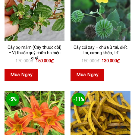
Cây bọ mắm (Cây thuốc dòi)
Cây cối xay – chữa ù tai, điếc
– Vị thuốc quý chữa ho hiệu
tai, xương khớp, trĩ
quả
Giá
Giá
Giá
Giá
170.000
₫
150.000
₫
150.000
₫
130.000
₫
gốc
hiện
gốc
hiện
là:
tại
là:
tại
170.000₫.
là:
150.000₫.
là:
Mua Ngay
Mua Ngay
150.000₫.
130.000
-5%
-11%