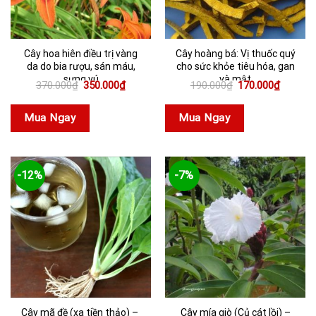
Cây hoa hiên điều trị vàng
Cây hoàng bá: Vị thuốc quý
da do bia rượu, sán máu,
cho sức khỏe tiêu hóa, gan
sưng vú
và mật
Giá
Giá
Giá
Giá
370.000
₫
350.000
₫
190.000
₫
170.000
₫
gốc
hiện
gốc
hiện
là:
tại
là:
tại
370.000₫.
là:
190.000₫.
là:
Mua Ngay
Mua Ngay
350.000₫.
170.000
-12%
-7%
Cây mã đề (xa tiền thảo) –
Cây mía giò (Củ cát lồi) –