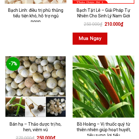
Bạch Linh: điều trị phù thũng
Bạch Tật Lê – Giải Pháp Tự
tiểu tiện khó, hỗ trợ ngủ
Nhiên Cho Sinh Lý Nam Giới
ngon
Giá
Giá
250.000
₫
210.000
₫
gốc
hiện
là:
tại
250.000₫.
là:
Mua Ngay
210.000
-7%
Bán hạ – Thảo dược trị ho,
Bồ Hoàng – Vị thuốc quý từ
hen, viêm vú
thiên nhiên giúp hoạt huyết,
tiêu sưng, lợi tiểu
Giá
Giá
270.000
₫
250.000
₫