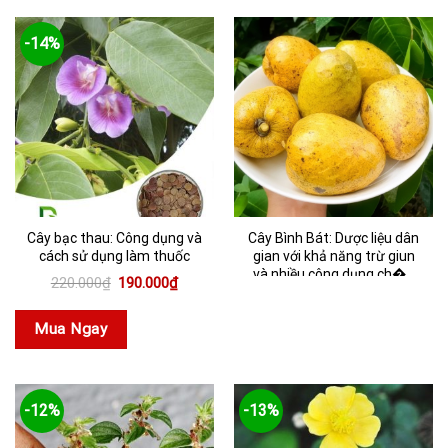
-14%
Cây bạc thau: Công dụng và
Cây Bình Bát: Dược liệu dân
cách sử dụng làm thuốc
gian với khả năng trừ giun
và nhiều công dụng ch�...
Giá
Giá
220.000
₫
190.000
₫
gốc
hiện
là:
tại
220.000₫.
là:
Mua Ngay
190.000₫.
-12%
-13%