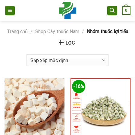
Skip
0
to
content
Trang chủ
/
Shop Cây thuốc Nam
/
Nhóm thuốc lợi tiểu
LỌC
-16%