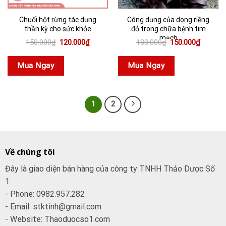
Chuối hột rừng tác dụng
Công dụng của dong riềng
thần kỳ cho sức khỏe
đỏ trong chữa bệnh tim
mạch
Giá
Giá
Giá
Giá
150.000
₫
120.000
₫
180.000
₫
150.000
₫
gốc
hiện
gốc
hiện
là:
tại
là:
tại
150.000₫.
là:
180.000₫.
là:
Mua Ngay
Mua Ngay
120.000₫.
150.000
1
2
Về chúng tôi
Đây là giao diện bán hàng của công ty TNHH Thảo Dược Số
1
- Phone: 0982.957.282
- Email: stktinh@gmail.com
- Website: Thaoduocso1.com