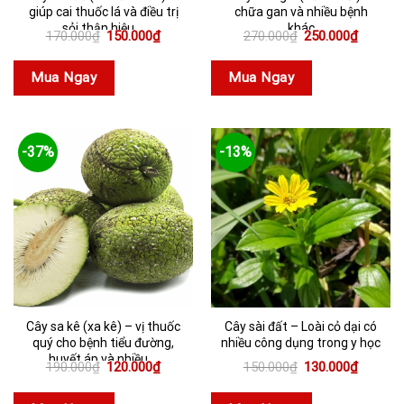
giúp cai thuốc lá và điều trị
chữa gan và nhiều bệnh
sỏi thận hiệu ...
khác
Giá
Giá
Giá
Giá
170.000
₫
150.000
₫
270.000
₫
250.000
₫
gốc
hiện
gốc
hiện
là:
tại
là:
tại
170.000₫.
là:
270.000₫.
là:
Mua Ngay
Mua Ngay
150.000₫.
250.000
-37%
-13%
Cây sa kê (xa kê) – vị thuốc
Cây sài đất – Loài cỏ dại có
quý cho bệnh tiểu đường,
nhiều công dụng trong y học
huyết áp và nhiều ...
Giá
Giá
Giá
Giá
190.000
₫
120.000
₫
150.000
₫
130.000
₫
gốc
hiện
gốc
hiện
là:
tại
là:
tại
190.000₫.
là:
150.000₫.
là: