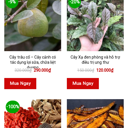
-9%
-20%
Cây trâu cổ – Cây cảnh có
Cây Xạ đen phòng và hỗ trợ
tác dụng lợi sữa, chữa liệt
điều trị ung thư
dương
Giá
Giá
Giá
Giá
320.000
₫
290.000
₫
150.000
₫
120.000
₫
gốc
hiện
gốc
hiện
là:
tại
là:
tại
320.000₫.
là:
150.000₫.
là:
Mua Ngay
Mua Ngay
290.000₫.
120.000
-100%