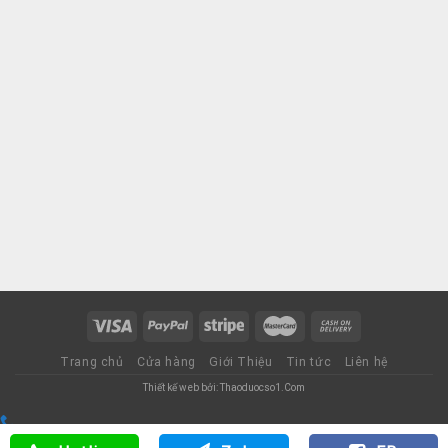
Trang chủ
Cửa hàng
Giới Thiệu
Tin tức
Liên hệ
Thiết kế web bởi: Thaoduocso1.Com