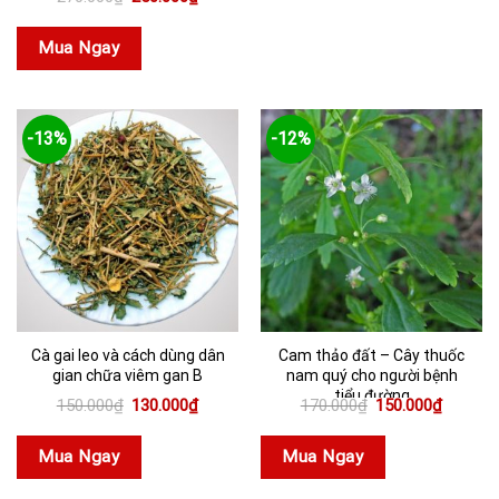
gốc
hiện
là:
tại
270.000₫.
là:
Mua Ngay
250.000₫.
-13%
-12%
Cà gai leo và cách dùng dân
Cam thảo đất – Cây thuốc
gian chữa viêm gan B
nam quý cho người bệnh
tiểu đường
Giá
Giá
Giá
Giá
150.000
₫
130.000
₫
170.000
₫
150.000
₫
gốc
hiện
gốc
hiện
là:
tại
là:
tại
150.000₫.
là:
170.000₫.
là:
Mua Ngay
Mua Ngay
130.000₫.
150.000