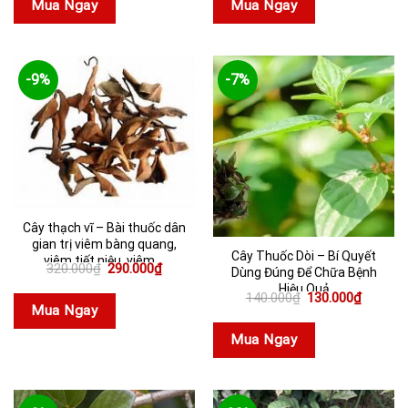
Mua Ngay
Mua Ngay
120.000₫.
130.000
-9%
-7%
Cây thạch vĩ – Bài thuốc dân
gian trị viêm bàng quang,
Cây Thuốc Dòi – Bí Quyết
viêm tiết niệu, viêm ...
Giá
Giá
320.000
₫
290.000
₫
Dùng Đúng Để Chữa Bệnh
gốc
hiện
Hiệu Quả
là:
tại
Giá
Giá
140.000
₫
130.000
₫
320.000₫.
là:
gốc
hiện
Mua Ngay
290.000₫.
là:
tại
140.000₫.
là:
Mua Ngay
130.000