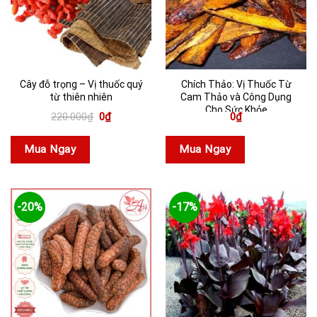
Cây đỗ trọng – Vị thuốc quý
Chích Thảo: Vị Thuốc Từ
từ thiên nhiên
Cam Thảo và Công Dụng
Cho Sức Khỏe
Giá
Giá
220.000
₫
0
₫
0
₫
gốc
hiện
là:
tại
220.000₫.
là:
Mua Ngay
Mua Ngay
0₫.
-20%
-17%