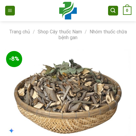
Skip
0
to
content
Trang chủ
/
Shop Cây thuốc Nam
/
Nhóm thuốc chữa
bệnh gan
-8%