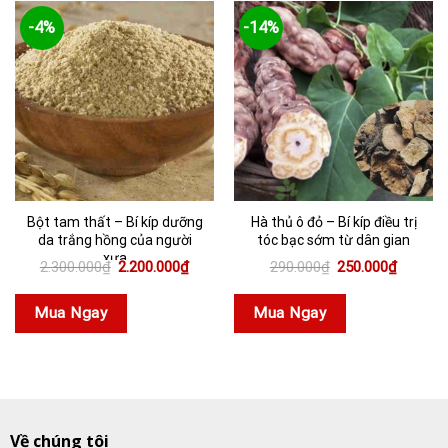
-4%
-14%
Bột tam thất – Bí kíp dưỡng
Hà thủ ô đỏ – Bí kíp điều trị
da trắng hồng của người
tóc bạc sớm từ dân gian
xưa
Giá
Giá
Giá
Giá
2.300.000
₫
2.200.000
₫
290.000
₫
250.000
₫
gốc
hiện
gốc
hiện
là:
tại
là:
tại
2.300.000₫.
là:
290.000₫.
là:
Mua Ngay
Mua Ngay
2.200.000₫.
250.000
Về chúng tôi