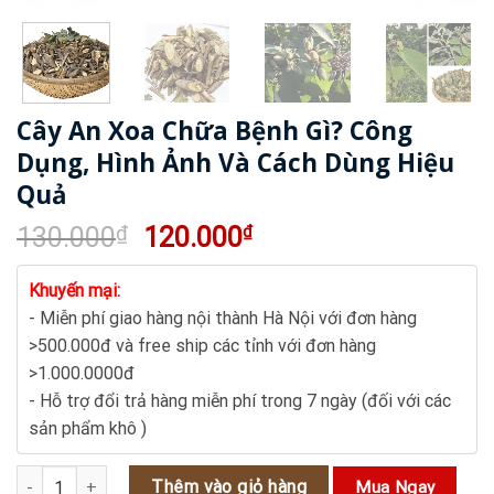
Cây An Xoa Chữa Bệnh Gì? Công
Dụng, Hình Ảnh Và Cách Dùng Hiệu
Quả
Giá
Giá
130.000
₫
120.000
₫
gốc
hiện
là:
tại
Khuyến mại:
130.000₫.
là:
- Miễn phí giao hàng nội thành Hà Nội với đơn hàng
120.000₫.
>500.000đ và free ship các tỉnh với đơn hàng
>1.000.0000đ
- Hỗ trợ đổi trả hàng miễn phí trong 7 ngày (đối với các
sản phẩm khô )
Cây An Xoa Chữa Bệnh Gì? Công Dụng, Hình Ảnh Và Cách Dùng Hiệ
Thêm vào giỏ hàng
Mua Ngay