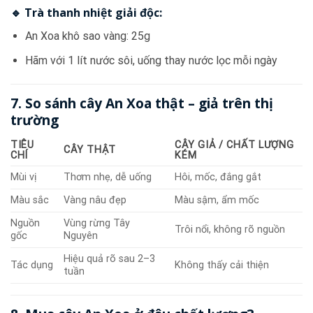
🔹 Trà thanh nhiệt giải độc:
An Xoa khô sao vàng: 25g
Hãm với 1 lít nước sôi, uống thay nước lọc mỗi ngày
7. So sánh cây An Xoa thật – giả trên thị
trường
TIÊU
CÂY GIẢ / CHẤT LƯỢNG
CÂY THẬT
CHÍ
KÉM
Mùi vị
Thơm nhẹ, dễ uống
Hôi, mốc, đắng gắt
Màu sắc
Vàng nâu đẹp
Màu sậm, ẩm mốc
Nguồn
Vùng rừng Tây
Trôi nổi, không rõ nguồn
gốc
Nguyên
Hiệu quả rõ sau 2–3
Tác dụng
Không thấy cải thiện
tuần