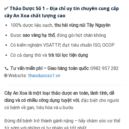
✅
Thảo Dược Số 1 – Địa chỉ uy tín chuyên cung cấp
cây An Xoa chất lượng cao
100% dược liệu sạch,
thu hái vùng núi Tây Nguyên
Được
sao vàng hạ thổ
, đóng gói hút chân không
Có kiểm nghiệm VSATTP, đạt tiêu chuẩn ISO, OCOP
Có cả dạng thô và
trà túi lọc tiện dụng
📞
Tư vấn miễn phí – Giao hàng toàn quốc:
0982 957 282
🌐 Website:
thaoduocso1.vn
Cây An Xoa là một loại thảo dược an toàn, lành tính, dễ
dùng và có nhiều công dụng tuyệt vời
, đặc biệt cho người
có bệnh về gan, tiêu hóa và u bướu.
Đừng để bệnh trở thành gánh nặng – hãy chăm sóc cơ thể
từ sớm với những gì tự nhiên và tốt nhất.