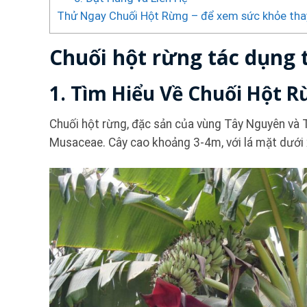
Thử Ngay Chuối Hột Rừng – để xem sức khỏe thay
Chuối hột rừng tác dụng 
1. Tìm Hiểu Về Chuối Hột 
Chuối hột rừng, đặc sản của vùng Tây Nguyên và 
Musaceae. Cây cao khoảng 3-4m, với lá mặt dưới x