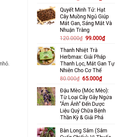
gốc
hiện
Quyết Minh Tử: Hạt
là:
tại
Cây Muồng Ngủ Giúp
85.000₫.
là:
Mát Gan, Sáng Mắt Và
65.000₫.
Nhuận Tràng
Giá
Giá
120.000
₫
99.000
₫
gốc
hiện
Thanh Nhiệt Trà
là:
tại
Herbmax: Giải Pháp
120.000₫.
là:
 nhỏ.
Thanh Lọc, Mát Gan Tự
99.000₫.
Nhiên Cho Cơ Thể
Giá
Giá
80.000
₫
65.000
₫
gốc
hiện
Đậu Mèo (Móc Mèo):
là:
tại
Từ Loại Cây Gây Ngứa
80.000₫.
là:
"Ám Ảnh" Đến Dược
65.000₫.
Liệu Quý Chữa Bệnh
Thần Kỳ & Giải Phá
Bàn Long Sâm (Sâm