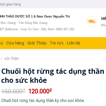
sách giao hàng
HH THẢO DƯỢC SỐ 1 & Nam Dược Nguyễn Thi
MI
: Đức Giang - Yên Dũng Bắc Giang
khu
T Bellhome - Vsip Từ Sơn - Bắc Ninh: 0982.957.282
hủ
Cửa hàng
Giới Thiệu
Tin tức
Liên hệ
/
sỏi thận
Chuối hột rừng tác dụng thần
cho sức khỏe
Giá
Giá
₫
₫
150.000
120.000
gốc
hiện
Chuối hột rừng tác dụng thần kỳ cho sức khỏe
là:
tại