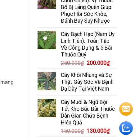
Cuốn Chiếu): Vị Thuốc
Bổ Bị Lãng Quên Giúp
Phục Hồi Sức Khỏe,
Đánh Bay Suy Nhược
Cây Bạch Hạc (Nam Uy
Linh Tiên): Toàn Tập
Về Công Dụng & 5 Bài
Thuốc Quý
Giá
Giá
250.000
₫
200.000
₫
gốc
hiện
Cây Khôi Nhung và Sự
là:
tại
Thật Gây Sốc Về Bệnh
u mang
250.000₫.
là:
Dạ Dày Tại Việt Nam
200.000₫.
Cây Muối & Ngũ Bội
Tử: Kho Báu Bài Thuốc
Dân Gian Chữa Bệnh
Hiệu Quả
Giá
Giá
150.000
₫
130.000
₫
gốc
hiện