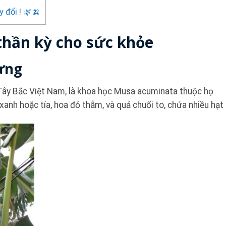
 đổi ! 🌿🍌
thần kỳ cho sức khỏe
Rừng
Tây Bắc Việt Nam, là khoa học Musa acuminata thuộc họ
anh hoặc tía, hoa đỏ thẫm, và quả chuối to, chứa nhiều hạt