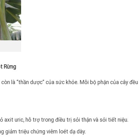
ột Rừng
à còn là “thần dược” của sức khỏe. Mỗi bộ phận của cây đề
axit uric, hỗ trợ trong điều trị sỏi thận và sỏi tiết niệu.
g giảm triệu chứng viêm loét dạ dày.