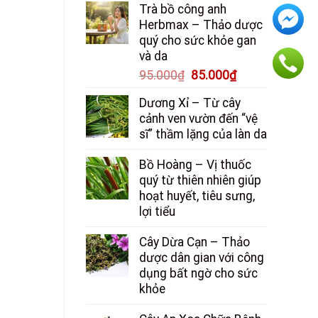
Trà bồ công anh
là:
tại
Herbmax – Thảo dược
150.000₫.
là:
quý cho sức khỏe gan
130.000₫.
và da
Giá
Giá
95.000
₫
85.000
₫
gốc
hiện
Dương Xỉ – Từ cây
là:
tại
cảnh ven vườn đến “vệ
95.000₫.
là:
sĩ” thầm lặng của làn da
85.000₫.
Bồ Hoàng – Vị thuốc
quý từ thiên nhiên giúp
hoạt huyết, tiêu sưng,
lợi tiểu
Cây Dừa Cạn – Thảo
dược dân gian với công
dụng bất ngờ cho sức
khỏe