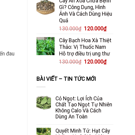
Cây An Xoa Chữa Bệnh
Gì? Công Dụng, Hình
Ảnh Và Cách Dùng Hiệu
Quả
Giá
Giá
130.000
₫
120.000
₫
gốc
hiện
Cây Bạch Hoa Xà Thiệt
là:
tại
Thảo: Vị Thuốc Nam
130.000₫.
là:
đến đau
Hỗ trợ điều trị ung thư
120.000₫.
Giá
Giá
130.000
₫
120.000
₫
gốc
hiện
là:
tại
BÀI VIẾT – TIN TỨC MỚI
130.000₫.
là:
120.000₫.
Cỏ Ngọt: Lợi Ích Của
Chất Tạo Ngọt Tự Nhiên
Không Calo Và Cách
Dùng An Toàn
Quyết Minh Tử: Hạt Cây