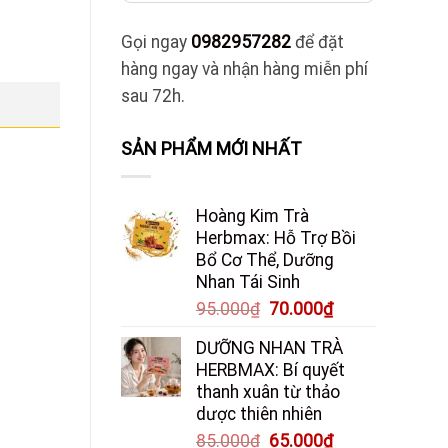
Gọi ngay
0982957282
để đặt
hàng ngay và nhận hàng miễn phí
sau 72h.
SẢN PHẨM MỚI NHẤT
Hoàng Kim Trà
Herbmax: Hỗ Trợ Bồi
Bổ Cơ Thể, Dưỡng
Nhan Tái Sinh
Giá
Giá
95.000
₫
70.000
₫
gốc
hiện
DƯỠNG NHAN TRÀ
là:
tại
HERBMAX: Bí quyết
95.000₫.
là:
thanh xuân từ thảo
70.000₫.
dược thiên nhiên
Giá
Giá
85.000
₫
65.000
₫