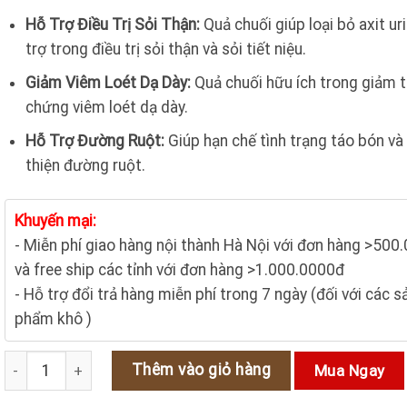
150.000₫.
là:
Hỗ Trợ Điều Trị Sỏi Thận:
Quả chuối giúp loại bỏ axit uri
120.000₫.
trợ trong điều trị sỏi thận và sỏi tiết niệu.
Giảm Viêm Loét Dạ Dày:
Quả chuối hữu ích trong giảm t
chứng viêm loét dạ dày.
Hỗ Trợ Đường Ruột:
Giúp hạn chế tình trạng táo bón và 
thiện đường ruột.
Khuyến mại:
- Miễn phí giao hàng nội thành Hà Nội với đơn hàng >500
và free ship các tỉnh với đơn hàng >1.000.0000đ
- Hỗ trợ đổi trả hàng miễn phí trong 7 ngày (đối với các s
phẩm khô )
Chuối hột rừng tác dụng thần kỳ cho sức khỏe số lượng
Thêm vào giỏ hàng
Mua Ngay