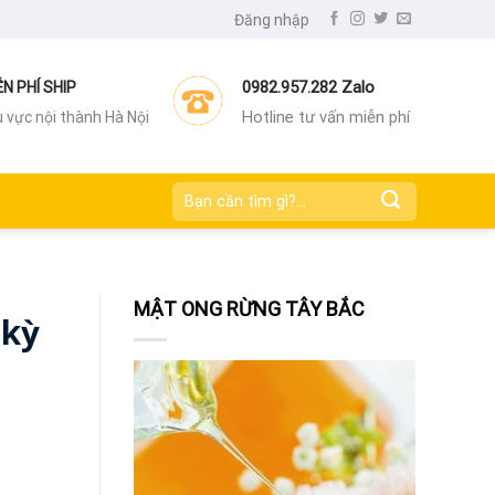
Đăng nhập
0982.957.282 Zalo
ỄN PHÍ SHIP
Hotline tư vấn miễn phí
 vực nội thành Hà Nội
Tìm
kiếm:
MẬT ONG RỪNG TÂY BẮC
 kỳ