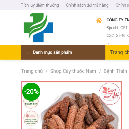
Skip
Tích lũy điểm thưởng
Chính sách đổi trả hàng
Chính 
to
content
CÔNG TY TN
Địa chỉ: CS1
CS2: SH46 KĐ
-
Trang c
Danh mục sản phẩm
Trang chủ
/
Shop Cây thuốc Nam
/
Bệnh Thận
-20%