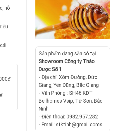
c, hỗ
riệu
cải
Sản phẩm đang sẵn có tại
Showroom Công ty Thảo
Dược Số 1
- Địa chỉ: Xóm Đường, Đức
.000đ
Giang, Yên Dũng, Bắc Giang
- Văn Phòng : SH46 KĐT
ản
Bellhomes Vsip, Từ Sơn, Bắc
Ninh
- Điện thoại: 0982.957.282
- Email: stktinh@gmail.coms