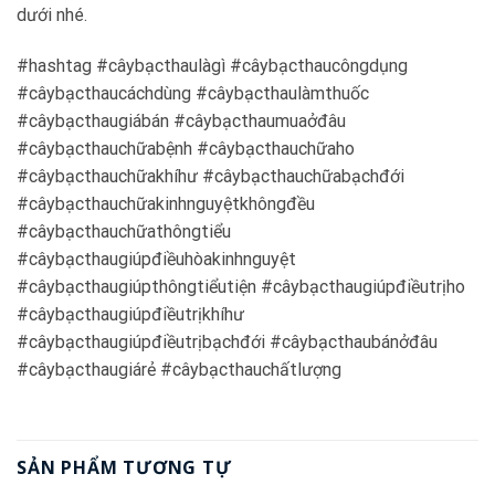
dưới nhé.
#hashtag #câybạcthaulàgì #câybạcthaucôngdụng
#câybạcthaucáchdùng #câybạcthaulàmthuốc
#câybạcthaugiábán #câybạcthaumuaởđâu
#câybạcthauchữabệnh #câybạcthauchữaho
#câybạcthauchữakhíhư #câybạcthauchữabạchđới
#câybạcthauchữakinhnguyệtkhôngđều
#câybạcthauchữathôngtiểu
#câybạcthaugiúpđiềuhòakinhnguyệt
#câybạcthaugiúpthôngtiểutiện #câybạcthaugiúpđiềutrịho
#câybạcthaugiúpđiềutrịkhíhư
#câybạcthaugiúpđiềutrịbạchđới #câybạcthaubánởđâu
#câybạcthaugiárẻ #câybạcthauchấtlượng
SẢN PHẨM TƯƠNG TỰ