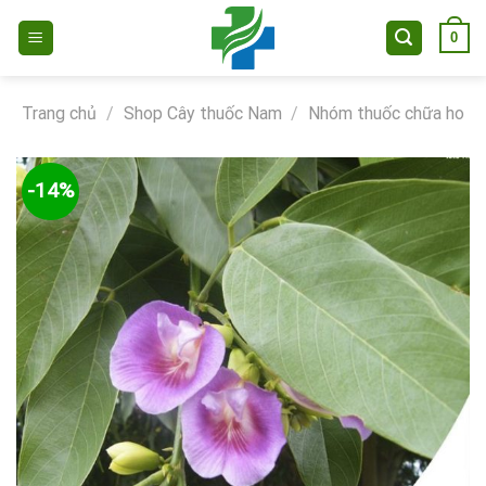
Skip
0
to
content
Trang chủ
/
Shop Cây thuốc Nam
/
Nhóm thuốc chữa ho
-14%