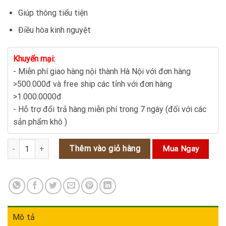
là:
tại
220.000₫.
là:
Giúp thông tiểu tiện
190.000₫.
Điều hòa kinh nguyệt
Khuyến mại:
- Miễn phí giao hàng nội thành Hà Nội với đơn hàng
>500.000đ và free ship các tỉnh với đơn hàng
>1.000.0000đ
- Hỗ trợ đổi trả hàng miễn phí trong 7 ngày (đối với các
sản phẩm khô )
Cây bạc thau: Công dụng và cách sử dụng làm thuốc số lượng
Thêm vào giỏ hàng
Mua Ngay
Mô tả