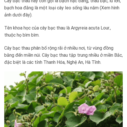
Cây bạc thau hay còn gọi là bạch hạc đãng, thau bạc, lú lớn,
bạch hoa đằng là một loại cây leo sống lâu năm (Xem hình
ảnh dưới đây).
Tên khoa học của cây bạc thau là Argyreia acuta Lour.,
thuộc họ bìm bìm.
Cây bạc thau phân bố rộng rãi ở nhiều nơi, từ vùng đồng
bằng đến miền núi. Cây bạc thau tập trung nhiều ở miền Bắc,
đặc biệt là các tỉnh Thanh Hóa, Nghệ An, Hà Tĩnh.