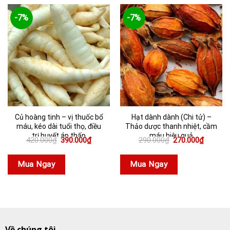
-7%
-7%
Củ hoàng tinh – vị thuốc bổ
Hạt dành dành (Chi tử) –
máu, kéo dài tuổi thọ, điều
Thảo dược thanh nhiệt, cầm
trị huyết áp thấp
máu hiệu quả
Giá
Giá
Giá
Giá
420.000
₫
390.000
₫
290.000
₫
270.000
₫
gốc
hiện
gốc
hiện
là:
tại
là:
tại
420.000₫.
là:
290.000₫.
là:
Mua Ngay
Mua Ngay
390.000₫.
270.000
Về chúng tôi