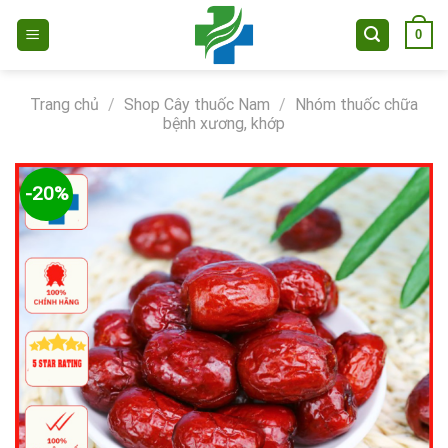
Skip
0
to
content
Trang chủ
/
Shop Cây thuốc Nam
/
Nhóm thuốc chữa
bệnh xương, khớp
-20%