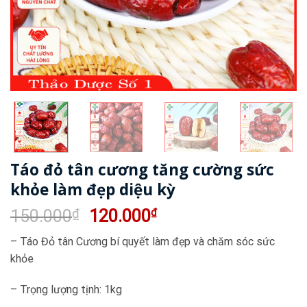
Táo đỏ tân cương tăng cường sức
khỏe làm đẹp diệu kỳ
Giá
Giá
150.000
₫
120.000
₫
gốc
hiện
– Táo Đỏ tân Cương bí quyết làm đẹp và chăm sóc sức
là:
tại
khỏe
150.000₫.
là:
120.000₫.
– Trọng lượng tịnh: 1kg