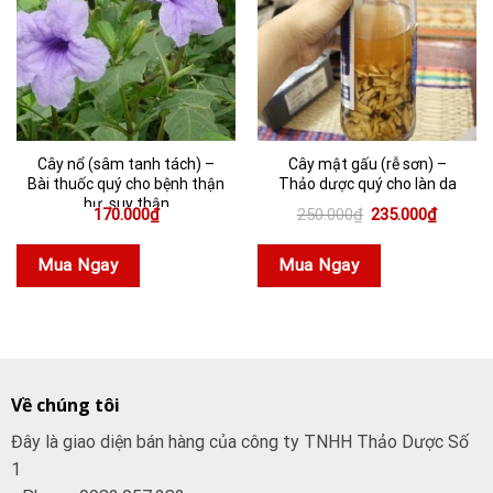
Cây nổ (sâm tanh tách) –
Cây mật gấu (rễ sơn) –
Bài thuốc quý cho bệnh thận
Thảo dược quý cho làn da
hư, suy thận
Giá
Giá
170.000
₫
250.000
₫
235.000
₫
gốc
hiện
là:
tại
250.000₫.
là:
Mua Ngay
Mua Ngay
235.000
Về chúng tôi
Đây là giao diện bán hàng của công ty TNHH Thảo Dược Số
1