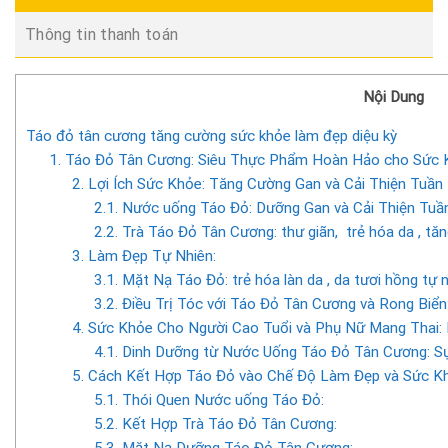
Thông tin thanh toán
Nội Dung
Táo đỏ tân cương tăng cường sức khỏe làm đẹp diệu kỳ
1. Táo Đỏ Tân Cương: Siêu Thực Phẩm Hoàn Hảo cho Sức 
2. Lợi Ích Sức Khỏe: Tăng Cường Gan và Cải Thiện Tuầ
2.1. Nước uống Táo Đỏ: Dưỡng Gan và Cải Thiện Tu
2.2. Trà Táo Đỏ Tân Cương: thư giãn, trẻ hóa da , t
3. Làm Đẹp Tự Nhiên:
3.1. Mặt Nạ Táo Đỏ: trẻ hóa làn da , da tươi hồng tự 
3.2. Điều Trị Tóc với Táo Đỏ Tân Cương và Rong Biển
4. Sức Khỏe Cho Người Cao Tuổi và Phụ Nữ Mang Thai:
4.1. Dinh Dưỡng từ Nước Uống Táo Đỏ Tân Cương: 
5. Cách Kết Hợp Táo Đỏ vào Chế Độ Làm Đẹp và Sức K
5.1. Thói Quen Nước uống Táo Đỏ:
5.2. Kết Hợp Trà Táo Đỏ Tân Cương:
5.3. Mặt Nạ Dưỡng Táo Đỏ Tân Cương: