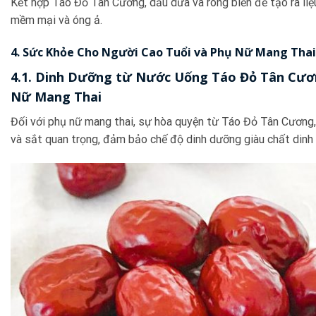
Kết hợp Táo Đỏ Tân Cương, dầu dừa và rong biển để tạo ra li
mềm mại và óng ả.
4. Sức Khỏe Cho Người Cao Tuổi và Phụ Nữ Mang Thai
4.1. Dinh Dưỡng từ Nước Uống Táo Đỏ Tân Cư
Nữ Mang Thai
Đối với phụ nữ mang thai, sự hòa quyện từ Táo Đỏ Tân Cương
và sắt quan trọng, đảm bảo chế độ dinh dưỡng giàu chất dinh