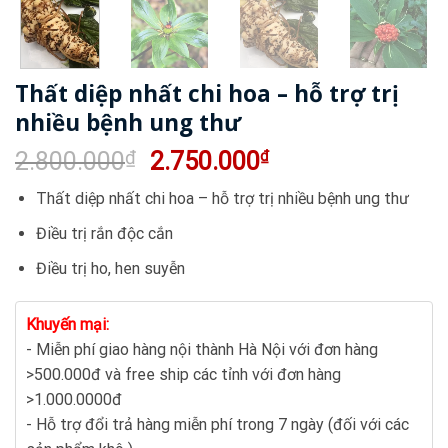
Thất diệp nhất chi hoa – hỗ trợ trị
nhiều bệnh ung thư
Giá
Giá
2.800.000
₫
2.750.000
₫
gốc
hiện
Thất diệp nhất chi hoa – hỗ trợ trị nhiều bệnh ung thư
là:
tại
2.800.000₫.
là:
Điều trị rắn độc cắn
2.750.000₫.
Điều trị ho, hen suyễn
Khuyến mại:
- Miễn phí giao hàng nội thành Hà Nội với đơn hàng
>500.000đ và free ship các tỉnh với đơn hàng
>1.000.0000đ
- Hỗ trợ đổi trả hàng miễn phí trong 7 ngày (đối với các