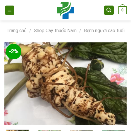
Skip
0
to
content
Trang chủ
/
Shop Cây thuốc Nam
/
Bệnh người cao tuổi
-2%