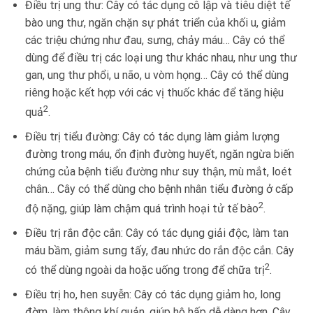
Điều trị ung thư: Cây có tác dụng cô lập và tiêu diệt tế
bào ung thư, ngăn chặn sự phát triển của khối u, giảm
các triệu chứng như đau, sưng, chảy máu… Cây có thể
dùng để điều trị các loại ung thư khác nhau, như ung thư
gan, ung thư phổi, u não, u vòm họng… Cây có thể dùng
riêng hoặc kết hợp với các vị thuốc khác để tăng hiệu
2
quả
.
Điều trị tiểu đường: Cây có tác dụng làm giảm lượng
đường trong máu, ổn định đường huyết, ngăn ngừa biến
chứng của bệnh tiểu đường như suy thận, mù mắt, loét
chân… Cây có thể dùng cho bệnh nhân tiểu đường ở cấp
2
độ nặng, giúp làm chậm quá trình hoại tử tế bào
.
Điều trị rắn độc cắn: Cây có tác dụng giải độc, làm tan
máu bầm, giảm sưng tấy, đau nhức do rắn độc cắn. Cây
2
có thể dùng ngoài da hoặc uống trong để chữa trị
.
Điều trị ho, hen suyễn: Cây có tác dụng giảm ho, long
đờm, làm thông khí quản, giúp hô hấp dễ dàng hơn. Cây