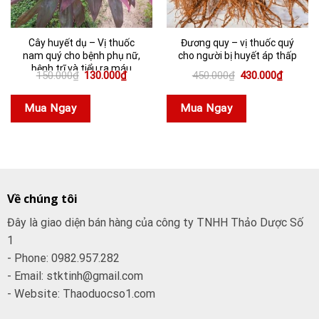
Cây huyết dụ – Vị thuốc
Đương quy – vị thuốc quý
nam quý cho bệnh phụ nữ,
cho người bị huyết áp thấp
bệnh trĩ và tiểu ra máu
Giá
Giá
Giá
Giá
150.000
₫
130.000
₫
450.000
₫
430.000
₫
gốc
hiện
gốc
hiện
là:
tại
là:
tại
150.000₫.
là:
450.000₫.
là:
Mua Ngay
Mua Ngay
130.000₫.
430.000
Về chúng tôi
Đây là giao diện bán hàng của công ty TNHH Thảo Dược Số
1
- Phone: 0982.957.282
- Email: stktinh@gmail.com
- Website: Thaoduocso1.com