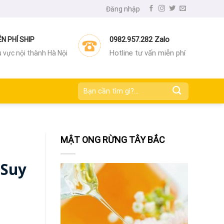
Đăng nhập
0982.957.282 Zalo
ỄN PHÍ SHIP
Hotline tư vấn miễn phí
 vực nội thành Hà Nội
Tìm
kiếm:
MẬT ONG RỪNG TÂY BẮC
 Suy