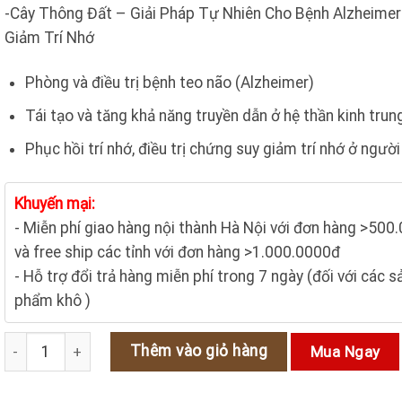
gốc
hiện
-Cây Thông Đất – Giải Pháp Tự Nhiên Cho Bệnh Alzheimer
là:
tại
Giảm Trí Nhớ
320.000₫.
là:
250.000₫.
Phòng và điều trị bệnh teo não (Alzheimer)
Tái tạo và tăng khả năng truyền dẫn ở hệ thần kinh tru
Phục hồi trí nhớ, điều trị chứng suy giảm trí nhớ ở người
Khuyến mại:
- Miễn phí giao hàng nội thành Hà Nội với đơn hàng >500
và free ship các tỉnh với đơn hàng >1.000.0000đ
- Hỗ trợ đổi trả hàng miễn phí trong 7 ngày (đối với các s
phẩm khô )
Cây Thông Đất - Giải Pháp Tự Nhiên Cho Bệnh Alzheimer và Suy
Thêm vào giỏ hàng
Mua Ngay