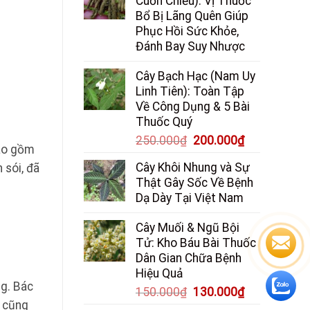
Cuốn Chiếu): Vị Thuốc
Bổ Bị Lãng Quên Giúp
Phục Hồi Sức Khỏe,
Đánh Bay Suy Nhược
Cây Bạch Hạc (Nam Uy
Linh Tiên): Toàn Tập
Về Công Dụng & 5 Bài
Thuốc Quý
Giá
Giá
250.000
₫
200.000
₫
bao gồm
gốc
hiện
Cây Khôi Nhung và Sự
 sói, đã
là:
tại
Thật Gây Sốc Về Bệnh
250.000₫.
là:
Dạ Dày Tại Việt Nam
200.000₫.
Cây Muối & Ngũ Bội
Tử: Kho Báu Bài Thuốc
Dân Gian Chữa Bệnh
Hiệu Quả
ng. Bác
Giá
Giá
150.000
₫
130.000
₫
y cũng
gốc
hiện