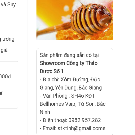
 và Suy
ng ương
 già
Sản phẩm đang sẵn có tại
Showroom Công ty Thảo
Dược Số 1
.000đ
- Địa chỉ: Xóm Đường, Đức
Giang, Yên Dũng, Bắc Giang
ản
- Văn Phòng : SH46 KĐT
Bellhomes Vsip, Từ Sơn, Bắc
Ninh
 Giảm Trí Nhớ số lượng
- Điện thoại: 0982.957.282
- Email: stktinh@gmail.coms