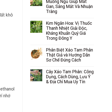
Muồng Ngủ Giúp Mát
Gan, Sáng Mắt Và Nhuận
Tràng
đất khô
Kim Ngân Hoa: Vị Thuốc
Thanh Nhiệt Giải Độc,
Kháng Khuẩn Quý Giá
Trong Đông Y
Phân Biệt Xáo Tam Phân
Thật Giả và Hướng Dẫn
Sơ Chế Đúng Cách
Cây Xáo Tam Phân: Công
Dụng, Cách Dùng, Lưu Ý
& Địa Chỉ Mua Uy Tín
methanol
rí nhớ