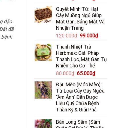
gốc
hiện
Quyết Minh Tử: Hạt
là:
tại
Cây Muồng Ngủ Giúp
85.000₫.
là:
ng đặc
Mát Gan, Sáng Mắt Và
65.000₫.
Nhuận Tràng
 Đất đã
Giá
Giá
120.000
₫
99.000
₫
p bệnh
gốc
hiện
Thanh Nhiệt Trà
là:
tại
Herbmax: Giải Pháp
120.000₫.
là:
Thanh Lọc, Mát Gan Tự
99.000₫.
Nhiên Cho Cơ Thể
Giá
Giá
80.000
₫
65.000
₫
gốc
hiện
Đậu Mèo (Móc Mèo):
là:
tại
Từ Loại Cây Gây Ngứa
80.000₫.
là:
"Ám Ảnh" Đến Dược
65.000₫.
Liệu Quý Chữa Bệnh
Thần Kỳ & Giải Phá
Bàn Long Sâm (Sâm