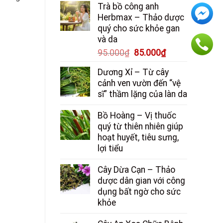
Trà bồ công anh
là:
tại
Herbmax – Thảo dược
150.000₫.
là:
quý cho sức khỏe gan
130.000₫.
và da
Giá
Giá
95.000
₫
85.000
₫
gốc
hiện
Dương Xỉ – Từ cây
là:
tại
cảnh ven vườn đến “vệ
95.000₫.
là:
sĩ” thầm lặng của làn da
85.000₫.
Bồ Hoàng – Vị thuốc
quý từ thiên nhiên giúp
hoạt huyết, tiêu sưng,
lợi tiểu
Cây Dừa Cạn – Thảo
dược dân gian với công
dụng bất ngờ cho sức
khỏe