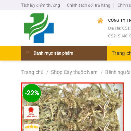
Skip
Tích lũy điểm thưởng
Chính sách đổi trả hàng
Chính 
to
content
CÔNG TY TN
Địa chỉ: CS1
CS2: SH46 KĐ
-
Trang c
Danh mục sản phẩm
Trang chủ
/
Shop Cây thuốc Nam
/
Bệnh người 
-22%