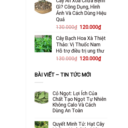
Cây An Xoa Chữa Bệnh
Gì? Công Dụng, Hình
Ảnh Và Cách Dùng Hiệu
Quả
Giá
Giá
130.000
₫
120.000
₫
gốc
hiện
Cây Bạch Hoa Xà Thiệt
là:
tại
Thảo: Vị Thuốc Nam
130.000₫.
là:
Hỗ trợ điều trị ung thư
120.000₫.
Giá
Giá
130.000
₫
120.000
₫
gốc
hiện
là:
tại
BÀI VIẾT – TIN TỨC MỚI
130.000₫.
là:
120.000₫.
Cỏ Ngọt: Lợi Ích Của
Chất Tạo Ngọt Tự Nhiên
Không Calo Và Cách
Dùng An Toàn
Quyết Minh Tử: Hạt Cây