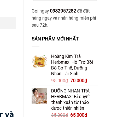
Gọi ngay
0982957282
để đặt
hàng ngay và nhận hàng miễn phí
sau 72h.
SẢN PHẨM MỚI NHẤT
Hoàng Kim Trà
Herbmax: Hỗ Trợ Bồi
Bổ Cơ Thể, Dưỡng
Nhan Tái Sinh
Giá
Giá
95.000
₫
70.000
₫
gốc
hiện
DƯỠNG NHAN TRÀ
là:
tại
HERBMAX: Bí quyết
95.000₫.
là:
thanh xuân từ thảo
70.000₫.
dược thiên nhiên
r và
Giá
Giá
85.000
₫
65.000
₫