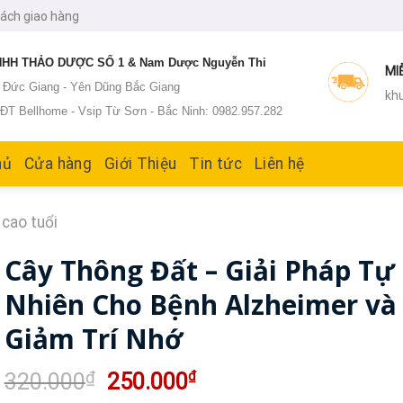
sách giao hàng
HH THẢO DƯỢC SỐ 1 & Nam Dược Nguyễn Thi
MI
: Đức Giang - Yên Dũng Bắc Giang
khu
T Bellhome - Vsip Từ Sơn - Bắc Ninh: 0982.957.282
hủ
Cửa hàng
Giới Thiệu
Tin tức
Liên hệ
cao tuổi
Cây Thông Đất – Giải Pháp Tự
Nhiên Cho Bệnh Alzheimer và
Giảm Trí Nhớ
Giá
Giá
₫
₫
320.000
250.000