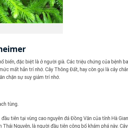
zheimer
ổ biến, đặc biệt là ở người già. Các triệu chứng của bệnh 
 mức mất hẳn trí nhớ. Cây Thông Đất, hay còn gọi là cây chân
n chặn sự suy giảm trí nhớ.
ạch tùng.
n đầu tiên tại vùng cao nguyên đá Đồng Văn của tỉnh Hà Gia
h Thái Nguyên, là người đầu tiên công bố khám phá này. Câ