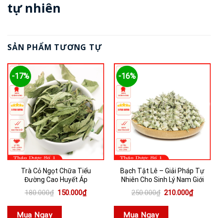
tự nhiên
SẢN PHẨM TƯƠNG TỰ
-17%
-16%
Trà Cỏ Ngọt Chữa Tiểu
Bạch Tật Lê – Giải Pháp Tự
Đường Cao Huyết Áp
Nhiên Cho Sinh Lý Nam Giới
Giá
Giá
Giá
Giá
180.000
₫
150.000
₫
250.000
₫
210.000
₫
gốc
hiện
gốc
hiện
là:
tại
là:
tại
180.000₫.
là:
250.000₫.
là:
Mua Ngay
Mua Ngay
150.000₫.
210.000