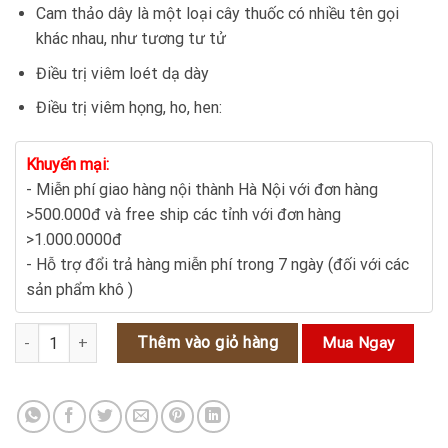
Cam thảo dây là một loại cây thuốc có nhiều tên gọi
là:
tại
khác nhau, như tương tư tử
170.000₫.
là:
150.000₫.
Điều trị viêm loét dạ dày
Điều trị viêm họng, ho, hen:
Khuyến mại:
- Miễn phí giao hàng nội thành Hà Nội với đơn hàng
>500.000đ và free ship các tỉnh với đơn hàng
>1.000.0000đ
- Hỗ trợ đổi trả hàng miễn phí trong 7 ngày (đối với các
sản phẩm khô )
Cam thảo dây - cây thuốc hỗ trợ chữa viêm dạ dày số lượng
Thêm vào giỏ hàng
Mua Ngay