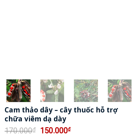
Cam thảo dây – cây thuốc hỗ trợ
chữa viêm dạ dày
Giá
Giá
170.000
₫
150.000
₫
gốc
hiện