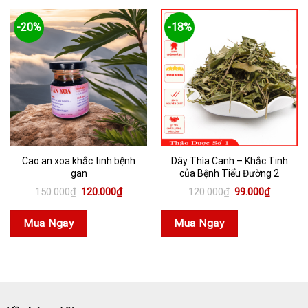
-20%
-18%
Cao an xoa khắc tinh bệnh
Dây Thìa Canh – Khắc Tinh
gan
của Bệnh Tiểu Đường 2
Giá
Giá
Giá
Giá
150.000
₫
120.000
₫
120.000
₫
99.000
₫
gốc
hiện
gốc
hiện
là:
tại
là:
tại
150.000₫.
là:
120.000₫.
là:
Mua Ngay
Mua Ngay
120.000₫.
99.000₫.