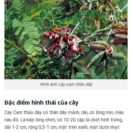
Hình ảnh cây cam thảo dây
Đặc điểm hình thái của cây
Cây Cam thảo dây có thân dây mảnh, dài, có lông mịn, màu
nâu đỏ. Lá kép lông chim, có 10-20 cặp lá chét hình trứng,
dài 1-2 cm, rộng 0,5-1 cm, mặt trên xanh, mặt dưới nhạt