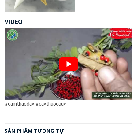
VIDEO
#camthaoday #caythuocquy
SẢN PHẨM TƯƠNG TỰ