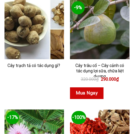
-9%
Cây trạch tả có tác dụng gì?
Cây trâu cổ – Cây cảnh có
tác dụng lợi sữa, chữa liệt
dương
Giá
Giá
320.000
₫
290.000
₫
gốc
hiện
là:
tại
320.000₫.
là:
Mua Ngay
290.000
-17%
-100%