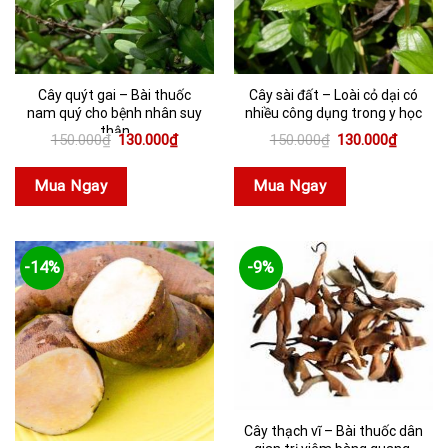
Cây quýt gai – Bài thuốc
Cây sài đất – Loài cỏ dại có
nam quý cho bệnh nhân suy
nhiều công dụng trong y học
thận
Giá
Giá
Giá
Giá
150.000
₫
130.000
₫
150.000
₫
130.000
₫
gốc
hiện
gốc
hiện
là:
tại
là:
tại
150.000₫.
là:
150.000₫.
là:
Mua Ngay
Mua Ngay
130.000₫.
130.000
-14%
-9%
Cây thạch vĩ – Bài thuốc dân