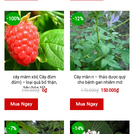
-100%
-12%
cây mâm xôi( Cây đùm
Cây mần ri – thảo dược quý
đũm) – loại quả bổ thận,
cho bệnh gan nhiễm mỡ
tiêu hóa tốt
Giá
Giá
Giá
Giá
190.000
₫
0
₫
170.000
₫
150.000
₫
gốc
hiện
gốc
hiện
là:
tại
là:
tại
190.000₫.
là:
170.000₫.
là:
Mua Ngay
Mua Ngay
0₫.
150.000
-7%
-14%