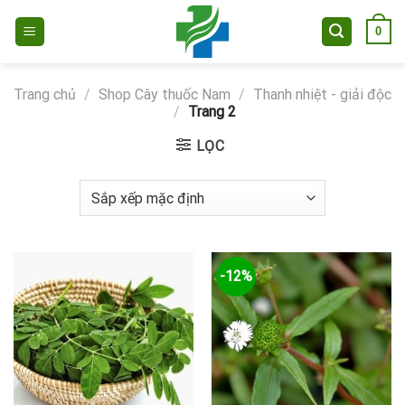
Skip
0
to
content
Trang chủ
/
Shop Cây thuốc Nam
/
Thanh nhiệt - giải độc
/
Trang 2
LỌC
-12%