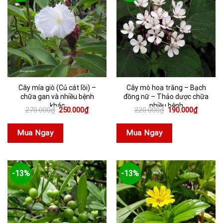
Cây mía giò (Củ cát lồi) –
Cây mò hoa trắng – Bạch
chữa gan và nhiều bệnh
đồng nữ – Thảo dược chữa
khác
nhiều bệnh
Giá
Giá
Giá
Giá
270.000
₫
250.000
₫
220.000
₫
190.000
₫
gốc
hiện
gốc
hiện
là:
tại
là:
tại
270.000₫.
là:
220.000₫.
là:
Mua Ngay
Mua Ngay
250.000₫.
190.000
-13%
-13%