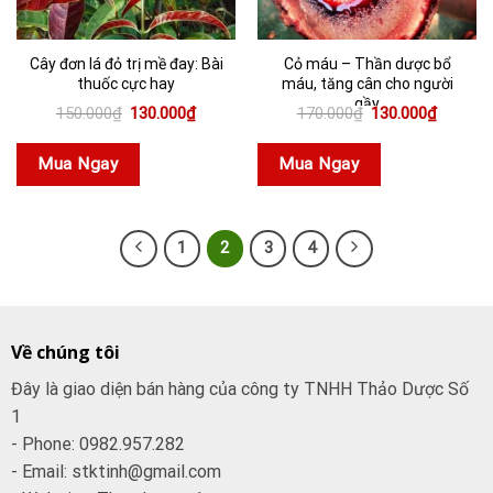
Cây đơn lá đỏ trị mề đay: Bài
Cỏ máu – Thần dược bổ
thuốc cực hay
máu, tăng cân cho người
gầy
Giá
Giá
Giá
Giá
150.000
₫
130.000
₫
170.000
₫
130.000
₫
gốc
hiện
gốc
hiện
là:
tại
là:
tại
150.000₫.
là:
170.000₫.
là:
Mua Ngay
Mua Ngay
130.000₫.
130.000
1
2
3
4
Về chúng tôi
Đây là giao diện bán hàng của công ty TNHH Thảo Dược Số
1
- Phone: 0982.957.282
- Email: stktinh@gmail.com