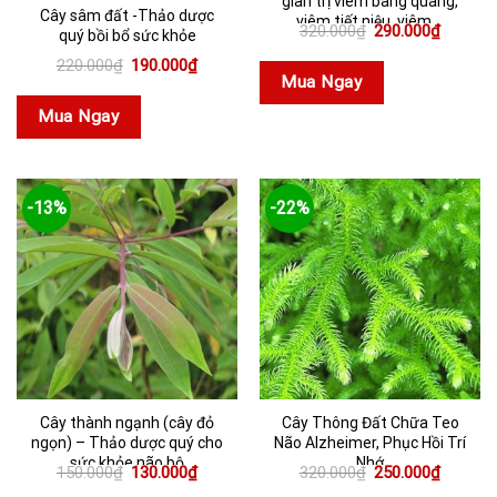
gian trị viêm bàng quang,
Cây sâm đất -Thảo dược
viêm tiết niệu, viêm ...
Giá
Giá
320.000
₫
290.000
₫
quý bồi bổ sức khỏe
gốc
hiện
là:
tại
Giá
Giá
220.000
₫
190.000
₫
320.000₫.
là:
gốc
hiện
Mua Ngay
290.000
là:
tại
220.000₫.
là:
Mua Ngay
190.000₫.
-13%
-22%
Cây thành ngạnh (cây đỏ
Cây Thông Đất Chữa Teo
ngọn) – Thảo dược quý cho
Não Alzheimer, Phục Hồi Trí
sức khỏe não bộ
Nhớ
Giá
Giá
Giá
Giá
150.000
₫
130.000
₫
320.000
₫
250.000
₫
gốc
hiện
gốc
hiện