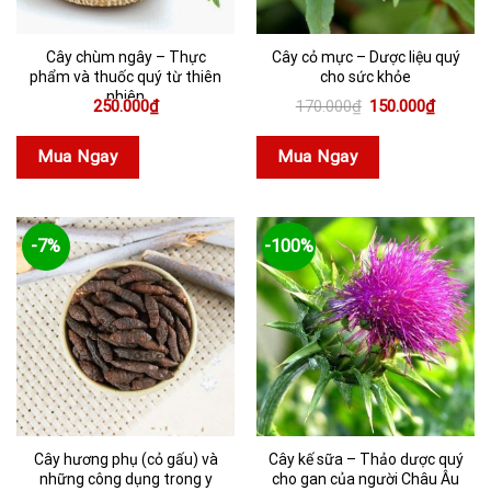
Cây chùm ngây – Thực
Cây cỏ mực – Dược liệu quý
phẩm và thuốc quý từ thiên
cho sức khỏe
nhiên
Giá
Giá
250.000
₫
170.000
₫
150.000
₫
gốc
hiện
là:
tại
170.000₫.
là:
Mua Ngay
Mua Ngay
150.000
-7%
-100%
Cây hương phụ (cỏ gấu) và
Cây kế sữa – Thảo dược quý
những công dụng trong y
cho gan của người Châu Âu