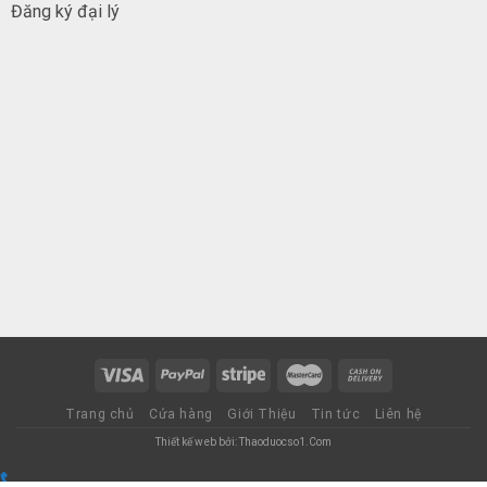
Đăng ký đại
lý
Trang chủ
Cửa hàng
Giới Thiệu
Tin tức
Liên hệ
Thiết kế web bởi: Thaoduocso1.Com