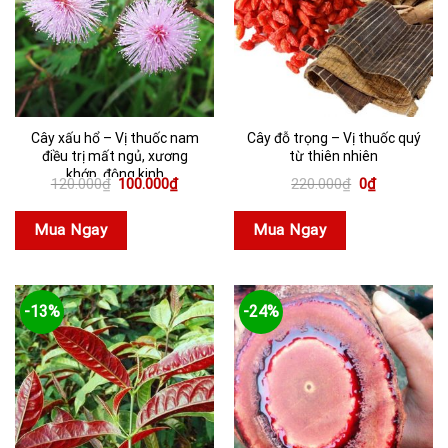
Cây xấu hổ – Vị thuốc nam
Cây đỗ trọng – Vị thuốc quý
điều trị mất ngủ, xương
từ thiên nhiên
khớp, động kinh
Giá
Giá
Giá
Giá
120.000
₫
100.000
₫
220.000
₫
0
₫
gốc
hiện
gốc
hiện
là:
tại
là:
tại
120.000₫.
là:
220.000₫.
là:
Mua Ngay
Mua Ngay
100.000₫.
0₫.
-13%
-24%