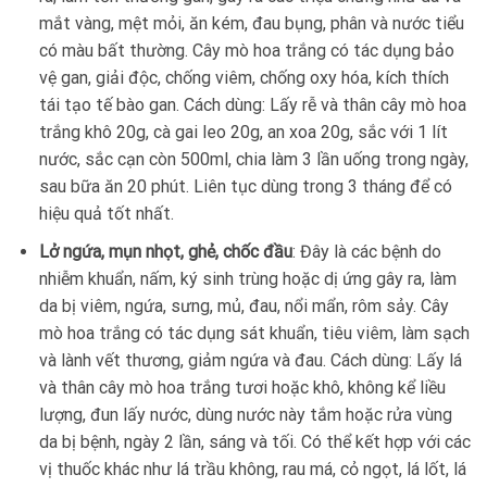
mắt vàng, mệt mỏi, ăn kém, đau bụng, phân và nước tiểu
có màu bất thường. Cây mò hoa trắng có tác dụng bảo
vệ gan, giải độc, chống viêm, chống oxy hóa, kích thích
tái tạo tế bào gan. Cách dùng: Lấy rễ và thân cây mò hoa
trắng khô 20g, cà gai leo 20g, an xoa 20g, sắc với 1 lít
nước, sắc cạn còn 500ml, chia làm 3 lần uống trong ngày,
sau bữa ăn 20 phút. Liên tục dùng trong 3 tháng để có
hiệu quả tốt nhất.
Lở ngứa, mụn nhọt, ghẻ, chốc đầu
: Đây là các bệnh do
nhiễm khuẩn, nấm, ký sinh trùng hoặc dị ứng gây ra, làm
da bị viêm, ngứa, sưng, mủ, đau, nổi mẩn, rôm sảy. Cây
mò hoa trắng có tác dụng sát khuẩn, tiêu viêm, làm sạch
và lành vết thương, giảm ngứa và đau. Cách dùng: Lấy lá
và thân cây mò hoa trắng tươi hoặc khô, không kể liều
lượng, đun lấy nước, dùng nước này tắm hoặc rửa vùng
da bị bệnh, ngày 2 lần, sáng và tối. Có thể kết hợp với các
vị thuốc khác như lá trầu không, rau má, cỏ ngọt, lá lốt, lá