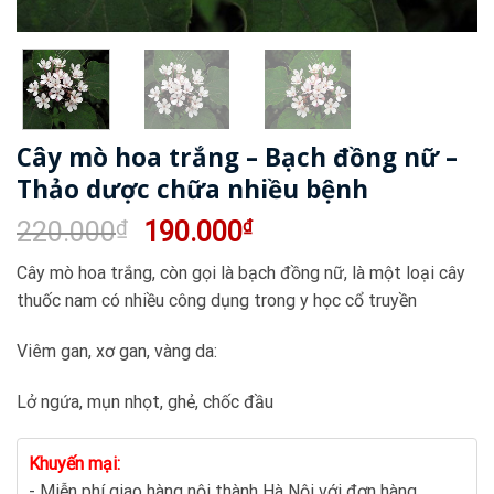
Cây mò hoa trắng – Bạch đồng nữ –
Thảo dược chữa nhiều bệnh
Giá
Giá
220.000
₫
190.000
₫
gốc
hiện
Cây mò hoa trắng, còn gọi là bạch đồng nữ, là một loại cây
là:
tại
thuốc nam có nhiều công dụng trong y học cổ truyền
220.000₫.
là:
190.000₫.
Viêm gan, xơ gan, vàng da:
Lở ngứa, mụn nhọt, ghẻ, chốc đầu
Khuyến mại:
- Miễn phí giao hàng nội thành Hà Nội với đơn hàng