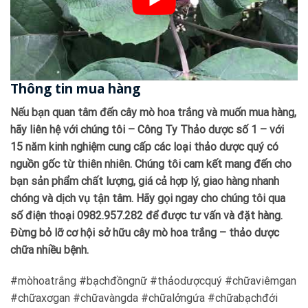
Thông tin mua hàng
Nếu bạn quan tâm đến cây mò hoa trắng và muốn mua hàng,
hãy liên hệ với chúng tôi – Công Ty Thảo dược số 1 – với
15 năm kinh nghiệm cung cấp các loại thảo dược quý có
nguồn gốc từ thiên nhiên. Chúng tôi cam kết mang đến cho
bạn sản phẩm chất lượng, giá cả hợp lý, giao hàng nhanh
chóng và dịch vụ tận tâm. Hãy gọi ngay cho chúng tôi qua
số điện thoại 0982.957.282 để được tư vấn và đặt hàng.
Đừng bỏ lỡ cơ hội sở hữu cây mò hoa trắng – thảo dược
chữa nhiều bệnh.
#mòhoatrắng #bạchđồngnữ #thảodượcquý #chữaviêmgan
#chữaxơgan #chữavàngda #chữalởngứa #chữabạchđới