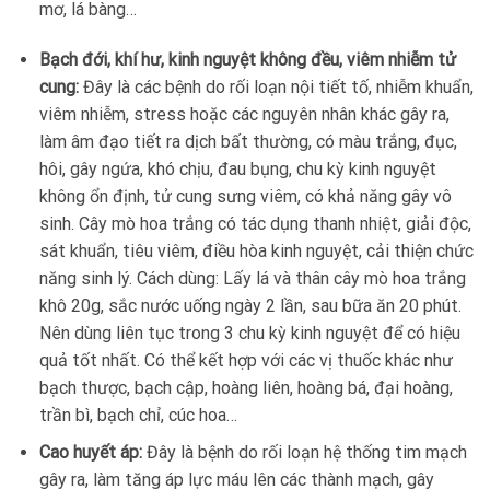
mơ, lá bàng…
Bạch đới, khí hư, kinh nguyệt không đều, viêm nhiễm tử
cung:
Đây là các bệnh do rối loạn nội tiết tố, nhiễm khuẩn,
viêm nhiễm, stress hoặc các nguyên nhân khác gây ra,
làm âm đạo tiết ra dịch bất thường, có màu trắng, đục,
hôi, gây ngứa, khó chịu, đau bụng, chu kỳ kinh nguyệt
không ổn định, tử cung sưng viêm, có khả năng gây vô
sinh. Cây mò hoa trắng có tác dụng thanh nhiệt, giải độc,
sát khuẩn, tiêu viêm, điều hòa kinh nguyệt, cải thiện chức
năng sinh lý. Cách dùng: Lấy lá và thân cây mò hoa trắng
khô 20g, sắc nước uống ngày 2 lần, sau bữa ăn 20 phút.
Nên dùng liên tục trong 3 chu kỳ kinh nguyệt để có hiệu
quả tốt nhất. Có thể kết hợp với các vị thuốc khác như
bạch thược, bạch cập, hoàng liên, hoàng bá, đại hoàng,
trần bì, bạch chỉ, cúc hoa…
Cao huyết áp:
Đây là bệnh do rối loạn hệ thống tim mạch
gây ra, làm tăng áp lực máu lên các thành mạch, gây