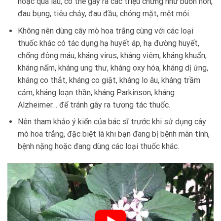
hoặc quá lâu, có thể gây ra các triệu chứng như buồn nôn,
đau bụng, tiêu chảy, đau đầu, chóng mặt, mệt mỏi.
Không nên dùng cây mò hoa trắng cùng với các loại
thuốc khác có tác dụng hạ huyết áp, hạ đường huyết,
chống đông máu, kháng virus, kháng viêm, kháng khuẩn,
kháng nấm, kháng ung thư, kháng oxy hóa, kháng dị ứng,
kháng co thắt, kháng co giật, kháng lo âu, kháng trầm
cảm, kháng loạn thần, kháng Parkinson, kháng
Alzheimer… để tránh gây ra tương tác thuốc.
Nên tham khảo ý kiến của bác sĩ trước khi sử dụng cây
mò hoa trắng, đặc biệt là khi bạn đang bị bệnh mãn tính,
bệnh nặng hoặc đang dùng các loại thuốc khác.