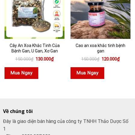
Cây An Xoa Khắc Tinh Của
Cao an xoa khắc tinh bệnh
Bệnh Gan, U Gan, Xơ Gan
gan
Giá
Giá
Giá
Giá
150.000
₫
130.000
₫
150.000
₫
120.000
₫
gốc
hiện
gốc
hiện
là:
tại
là:
tại
150.000₫.
là:
150.000₫.
là:
Mua Ngay
Mua Ngay
130.000₫.
120.000
Về chúng tôi
Đây là giao diện bán hàng của công ty TNHH Thảo Dược Số
1