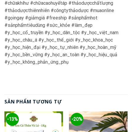
#chữakhíhư #chữacaohuyếtáp #thảodượcchấtlượng
#thảodượcthiênnhiên #côngtythảodược #muaonline
#gọingay #giảmgiá #freeship #sảnphẩmhot
#sảnphẩmtiêudùng #sức_khỏe #làm_đẹp
#y_học_cổ_truyền #y_học_dân_tộc #y_học_việt_nam
#y_học_châu_á #y_học_thế_giới #y_học_khoa_học
#y_học_hiện_đại #y_học_tự_nhiên #y_học_hoàn_mỹ
#y_học_bền_vững #y_học_an_toàn #y_học_hiệu_quả
#y_học_không_phản_ứng_phụ
SẢN PHẨM TƯƠNG TỰ
-13%
-20%