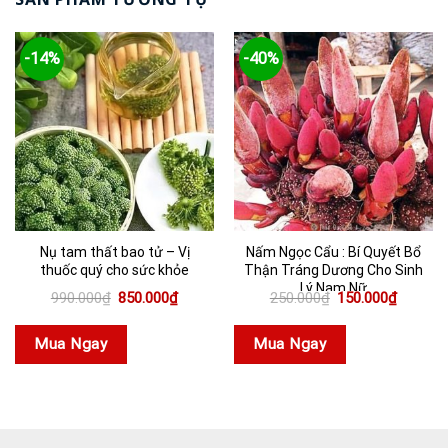
-14%
-40%
Nụ tam thất bao tử – Vị
Nấm Ngọc Cẩu : Bí Quyết Bổ
thuốc quý cho sức khỏe
Thận Tráng Dương Cho Sinh
Lý Nam Nữ
Giá
Giá
Giá
Giá
990.000
₫
850.000
₫
250.000
₫
150.000
₫
gốc
hiện
gốc
hiện
là:
tại
là:
tại
990.000₫.
là:
250.000₫.
là:
Mua Ngay
Mua Ngay
850.000₫.
150.000