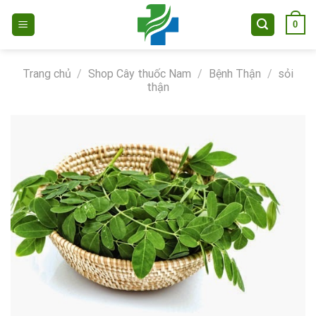
Skip
0
to
content
Trang chủ
/
Shop Cây thuốc Nam
/
Bệnh Thận
/
sỏi
thận