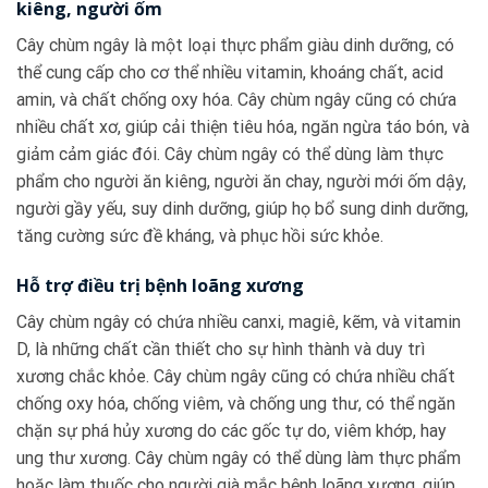
kiêng, người ốm
Cây chùm ngây là một loại thực phẩm giàu dinh dưỡng, có
thể cung cấp cho cơ thể nhiều vitamin, khoáng chất, acid
amin, và chất chống oxy hóa. Cây chùm ngây cũng có chứa
nhiều chất xơ, giúp cải thiện tiêu hóa, ngăn ngừa táo bón, và
giảm cảm giác đói. Cây chùm ngây có thể dùng làm thực
phẩm cho người ăn kiêng, người ăn chay, người mới ốm dậy,
người gầy yếu, suy dinh dưỡng, giúp họ bổ sung dinh dưỡng,
tăng cường sức đề kháng, và phục hồi sức khỏe.
Hỗ trợ điều trị bệnh loãng xương
Cây chùm ngây có chứa nhiều canxi, magiê, kẽm, và vitamin
D, là những chất cần thiết cho sự hình thành và duy trì
xương chắc khỏe. Cây chùm ngây cũng có chứa nhiều chất
chống oxy hóa, chống viêm, và chống ung thư, có thể ngăn
chặn sự phá hủy xương do các gốc tự do, viêm khớp, hay
ung thư xương. Cây chùm ngây có thể dùng làm thực phẩm
hoặc làm thuốc cho người già mắc bệnh loãng xương, giúp