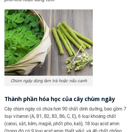
Chùm ngây dùng làm trà hoặc nấu canh
Thành phần hóa học của cây chùm ngây
Cây chùm ngây có chứa hơn 90 chất dinh dưỡng, bao gồm 7
loại vitamin (A, B1, B2, B3, B6, C, E), 6 loại khoáng chất
(canxi, sắt, kẽm, magiê, phốt pho, kali), 18 loại acid amin
(trong đó có 9 loại acid amin thiết yếu), và 46 chất chống