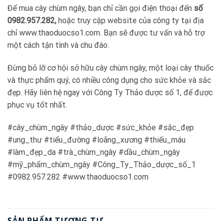
Để mua cây chùm ngây, bạn chỉ cần gọi điện thoại đến
số
0982.957.282,
hoặc truy cập website của công ty tại địa
chỉ www.thaoduocso1.com. Bạn sẽ được tư vấn và hỗ trợ
một cách tận tình và chu đáo.
Đừng bỏ lỡ cơ hội sở hữu cây chùm ngây, một loại cây thuốc
và thực phẩm quý, có nhiều công dụng cho sức khỏe và sắc
đẹp. Hãy liên hệ ngay với Công Ty Thảo dược số 1, để được
phục vụ tốt nhất.
#cây_chùm_ngây #thảo_dược #sức_khỏe #sắc_đẹp
#ung_thư #tiểu_đường #loãng_xương #thiếu_máu
#làm_đẹp_da #trà_chùm_ngây #dầu_chùm_ngây
#mỹ_phẩm_chùm_ngây #Công_Ty_Thảo_dược_số_1
#0982.957.282 #www.thaoduocso1.com
SẢN PHẨM TƯƠNG TỰ