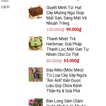
à một
gốc
hiện
à cách
Quyết Minh Tử: Hạt
là:
tại
Cây Muồng Ngủ Giúp
85.000₫.
là:
Mát Gan, Sáng Mắt Và
65.000₫.
Nhuận Tràng
Giá
Giá
120.000
₫
99.000
₫
gốc
hiện
Thanh Nhiệt Trà
là:
tại
Herbmax: Giải Pháp
120.000₫.
là:
Thanh Lọc, Mát Gan Tự
99.000₫.
Nhiên Cho Cơ Thể
Giá
Giá
80.000
₫
65.000
₫
gốc
hiện
Đậu Mèo (Móc Mèo):
là:
tại
Từ Loại Cây Gây Ngứa
80.000₫.
là:
"Ám Ảnh" Đến Dược
65.000₫.
Liệu Quý Chữa Bệnh
Thần Kỳ & Giải Phá
Bàn Long Sâm (Sâm