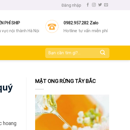
Đăng nhập
0982.957.282 Zalo
ỄN PHÍ SHIP
Hotline tư vấn miễn phí
 vực nội thành Hà Nội
Tìm
kiếm:
MẬT ONG RỪNG TÂY BẮC
quý
ọc hoang