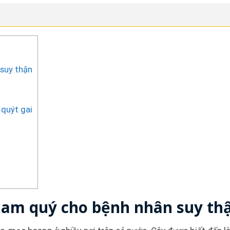
 suy thận
i
 quýt gai
 nam quý cho bệnh nhân suy th