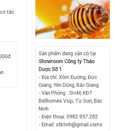
 có tác
Sản phẩm đang sẵn có tại
.000đ
Showroom Công ty Thảo
Dược Số 1
ản
- Địa chỉ: Xóm Đường, Đức
Giang, Yên Dũng, Bắc Giang
- Văn Phòng : SH46 KĐT
ng
Bellhomes Vsip, Từ Sơn, Bắc
Ninh
- Điện thoại: 0982.957.282
- Email: stktinh@gmail.coms