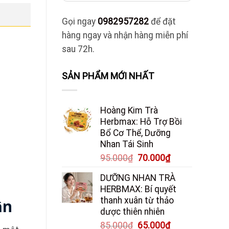
Gọi ngay
0982957282
để đặt
hàng ngay và nhận hàng miễn phí
sau 72h.
SẢN PHẨM MỚI NHẤT
Hoàng Kim Trà
Herbmax: Hỗ Trợ Bồi
Bổ Cơ Thể, Dưỡng
Nhan Tái Sinh
Giá
Giá
95.000
₫
70.000
₫
gốc
hiện
DƯỠNG NHAN TRÀ
là:
tại
HERBMAX: Bí quyết
95.000₫.
là:
thanh xuân từ thảo
ận
70.000₫.
dược thiên nhiên
Giá
Giá
85.000
₫
65.000
₫