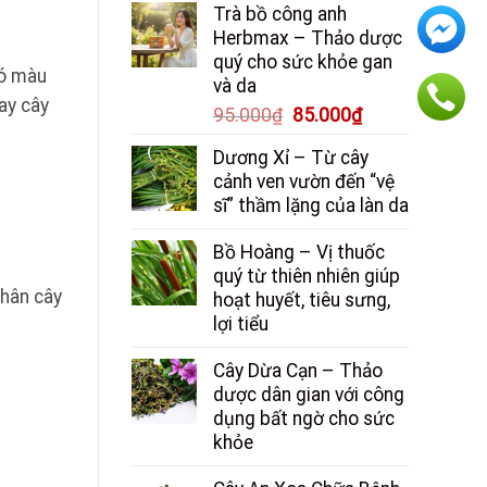
Trà bồ công anh
là:
tại
Herbmax – Thảo dược
150.000₫.
là:
quý cho sức khỏe gan
130.000₫.
có màu
và da
ay cây
Giá
Giá
95.000
₫
85.000
₫
gốc
hiện
Dương Xỉ – Từ cây
là:
tại
cảnh ven vườn đến “vệ
95.000₫.
là:
sĩ” thầm lặng của làn da
85.000₫.
Bồ Hoàng – Vị thuốc
quý từ thiên nhiên giúp
thân cây
hoạt huyết, tiêu sưng,
lợi tiểu
Cây Dừa Cạn – Thảo
dược dân gian với công
dụng bất ngờ cho sức
khỏe