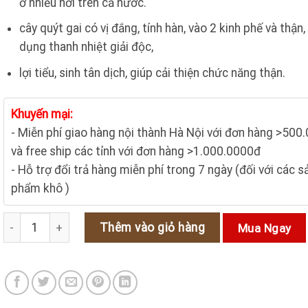
ở nhiều nơi trên cả nước.
150.000₫.
là:
130.000₫.
cây quýt gai có vị đắng, tính hàn, vào 2 kinh phế và thận,
dụng thanh nhiệt giải độc,
lợi tiểu, sinh tân dịch, giúp cải thiện chức năng thận.
Khuyến mại:
- Miễn phí giao hàng nội thành Hà Nội với đơn hàng >500
và free ship các tỉnh với đơn hàng >1.000.0000đ
- Hỗ trợ đổi trả hàng miễn phí trong 7 ngày (đối với các s
phẩm khô )
Cây quýt gai - Bài thuốc nam quý cho bệnh nhân suy thận số lượ
Thêm vào giỏ hàng
Mua Ngay