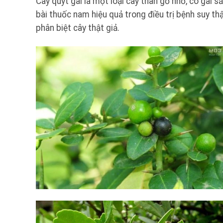
Cây quýt gai là một loại cây thân gỗ nhỏ, có gai 
bài thuốc nam hiệu quả trong điều trị bệnh suy thậ
phân biệt cây thật giả.