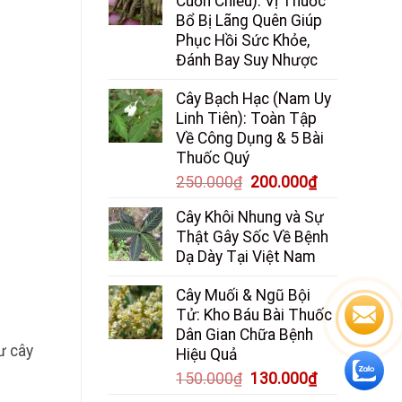
Cuốn Chiếu): Vị Thuốc
Bổ Bị Lãng Quên Giúp
Phục Hồi Sức Khỏe,
Đánh Bay Suy Nhược
Cây Bạch Hạc (Nam Uy
Linh Tiên): Toàn Tập
Về Công Dụng & 5 Bài
Thuốc Quý
Giá
Giá
250.000
₫
200.000
₫
gốc
hiện
Cây Khôi Nhung và Sự
là:
tại
Thật Gây Sốc Về Bệnh
250.000₫.
là:
Dạ Dày Tại Việt Nam
200.000₫.
Cây Muối & Ngũ Bội
Tử: Kho Báu Bài Thuốc
Dân Gian Chữa Bệnh
ư cây
Hiệu Quả
Giá
Giá
150.000
₫
130.000
₫
gốc
hiện