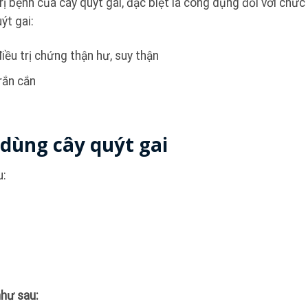
rị bệnh của cây quýt gai, đặc biệt là công dụng đối với chức
ýt gai:
iều trị chứng thận hư, suy thận
 rắn cắn
dùng cây quýt gai
u:
như sau: