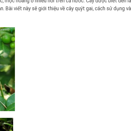
sắc, mọc hoang ở nhiều nơi trên cả nước. Cây được biết đến l
n. Bài viết này sẽ giới thiệu về cây quýt gai, cách sử dụng v