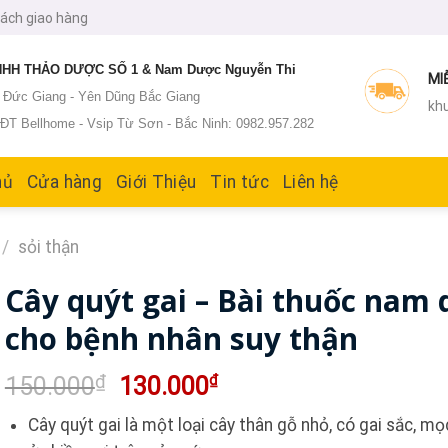
sách giao hàng
HH THẢO DƯỢC SỐ 1 & Nam Dược Nguyễn Thi
MI
: Đức Giang - Yên Dũng Bắc Giang
khu
T Bellhome - Vsip Từ Sơn - Bắc Ninh: 0982.957.282
hủ
Cửa hàng
Giới Thiệu
Tin tức
Liên hệ
/
sỏi thận
Cây quýt gai – Bài thuốc nam 
cho bệnh nhân suy thận
Giá
Giá
₫
₫
150.000
130.000
gốc
hiện
Cây quýt gai là một loại cây thân gỗ nhỏ, có gai sắc, m
là:
tại