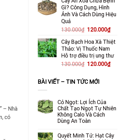
Cây An Xoa Chữa Bệnh
Gì? Công Dụng, Hình
Ảnh Và Cách Dùng Hiệu
Quả
Giá
Giá
130.000
₫
120.000
₫
gốc
hiện
Cây Bạch Hoa Xà Thiệt
là:
tại
Thảo: Vị Thuốc Nam
130.000₫.
là:
Hỗ trợ điều trị ung thư
120.000₫.
Giá
Giá
130.000
₫
120.000
₫
gốc
hiện
là:
tại
BÀI VIẾT – TIN TỨC MỚI
130.000₫.
là:
120.000₫.
Cỏ Ngọt: Lợi Ích Của
Chất Tạo Ngọt Tự Nhiên
m” – Nhà
Không Calo Và Cách
n, có
Dùng An Toàn
Quyết Minh Tử: Hạt Cây