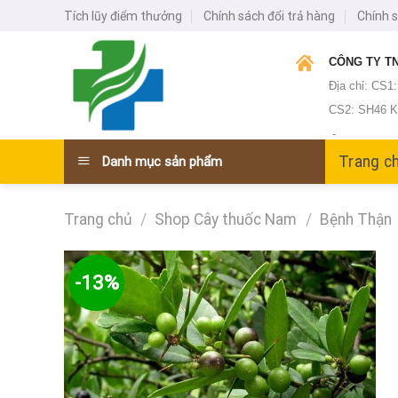
Skip
Tích lũy điểm thưởng
Chính sách đổi trả hàng
Chính 
to
content
CÔNG TY TN
Địa chỉ: CS1
CS2: SH46 KĐ
-
Trang c
Danh mục sản phẩm
Trang chủ
/
Shop Cây thuốc Nam
/
Bệnh Thận
-13%