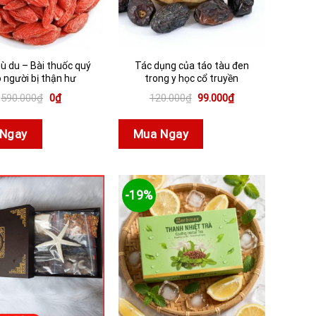
ù du – Bài thuốc quý
Tác dụng của táo tàu đen
 người bị thận hư
trong y học cổ truyền
Giá
Giá
Giá
Giá
590.000
₫
0
₫
120.000
₫
99.000
₫
gốc
hiện
gốc
hiện
là:
tại
là:
tại
590.000₫.
là:
120.000₫.
là:
Ngay
Mua Ngay
0₫.
99.000₫.
-19%