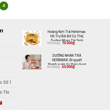
4
m
Hoàng Kim Trà Herbmax:
Hỗ Trợ Bồi Bổ Cơ Thể,
Dưỡng Nhan Tái Sinh
Giá
Giá
95.000
₫
70.000
₫
gốc
hiện
là:
tại
95.000₫.
là:
DƯỠNG NHAN TRÀ
70.000₫.
HERBMAX: Bí quyết
thanh xuân từ thảo dược
Giá
Giá
85.000
₫
65.000
₫
thiên nhiên
gốc
hiện
là:
tại
85.000₫.
là:
65.000₫.
c Số 1
n Thi