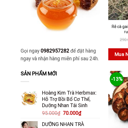
Rễ cà ga
r
290
Gọi ngay
0982957282
để đặt hàng
Mua 
ngay và nhận hàng miễn phí sau 24h.
SẢN PHẨM MỚI
-13%
Hoàng Kim Trà Herbmax:
Hỗ Trợ Bồi Bổ Cơ Thể,
Dưỡng Nhan Tái Sinh
Giá
Giá
95.000
₫
70.000
₫
gốc
hiện
DƯỠNG NHAN TRÀ
là:
tại