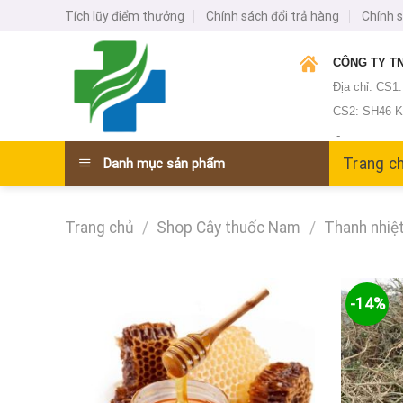
Skip
Tích lũy điểm thưởng
Chính sách đổi trả hàng
Chính 
to
content
CÔNG TY TN
Địa chỉ: CS1
CS2: SH46 KĐ
-
Trang c
Danh mục sản phẩm
Trang chủ
/
Shop Cây thuốc Nam
/
Thanh nhiệt
-14%