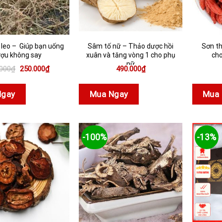
i leo – Giúp bạn uống
Sâm tố nữ – Thảo dược hồi
Sơn th
ượu không say
xuân và tăng vòng 1 cho phụ
cho
nữ
Giá
Giá
.000
₫
250.000
₫
490.000
₫
gốc
hiện
là:
tại
290.000₫.
là:
Ngay
Mua Ngay
Mua 
250.000₫.
-100%
-13%