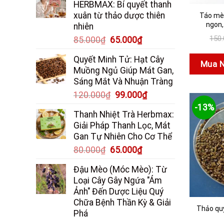
HERBMAX: Bí quyết thanh
95.000₫.
là:
xuân từ thảo dược thiên
Táo mè
70.000₫.
ngon,
nhiên
150
Giá
Giá
85.000
₫
65.000
₫
gốc
hiện
Quyết Minh Tử: Hạt Cây
là:
tại
Mua 
Muồng Ngủ Giúp Mát Gan,
85.000₫.
là:
Sáng Mắt Và Nhuận Tràng
65.000₫.
Giá
Giá
120.000
₫
99.000
₫
gốc
hiện
-13%
Thanh Nhiệt Trà Herbmax:
là:
tại
Giải Pháp Thanh Lọc, Mát
120.000₫.
là:
Gan Tự Nhiên Cho Cơ Thể
99.000₫.
Giá
Giá
80.000
₫
65.000
₫
gốc
hiện
Đậu Mèo (Móc Mèo): Từ
là:
tại
Loại Cây Gây Ngứa "Ám
80.000₫.
là:
Ảnh" Đến Dược Liệu Quý
65.000₫.
Chữa Bệnh Thần Kỳ & Giải
Thảo quy
Phá