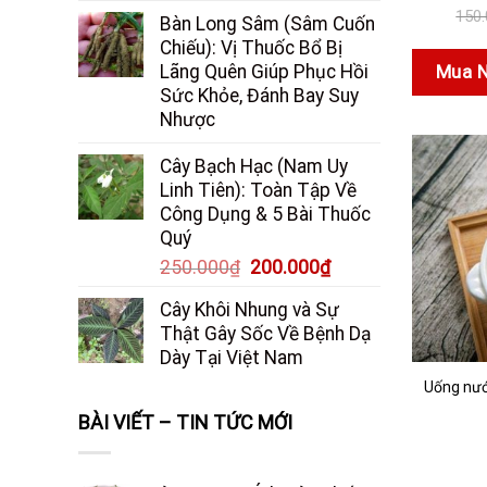
150
Bàn Long Sâm (Sâm Cuốn
Chiếu): Vị Thuốc Bổ Bị
Lãng Quên Giúp Phục Hồi
Mua 
Sức Khỏe, Đánh Bay Suy
Nhược
Cây Bạch Hạc (Nam Uy
Linh Tiên): Toàn Tập Về
Công Dụng & 5 Bài Thuốc
Quý
Giá
Giá
250.000
₫
200.000
₫
gốc
hiện
Cây Khôi Nhung và Sự
là:
tại
Thật Gây Sốc Về Bệnh Dạ
250.000₫.
là:
Dày Tại Việt Nam
200.000₫.
Uống nướ
BÀI VIẾT – TIN TỨC MỚI