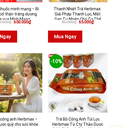
thuốc minh mạng – Bí
Thanh Nhiệt Trà Herbmax:
bổ thận tráng dương
Giải Pháp Thanh Lọc, Mát
a vua Minh Mạng
Gan Tự Nhiên Cho Cơ Thể
Giá
Giá
Giá
Giá
0.000
₫
650.000
₫
80.000
₫
65.000
₫
gốc
hiện
gốc
hiện
là:
tại
là:
tại
750.000₫.
là:
80.000₫.
là:
Ngay
Mua Ngay
650.000₫.
65.000₫.
-10%
 công anh Herbmax –
Trà Bồ Công Anh Túi Lọc
ược quý cho sức khỏe
Herbmax Từ Cty Thảo Dược