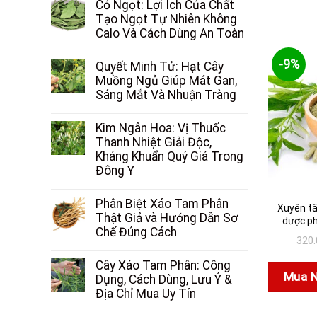
Cỏ Ngọt: Lợi Ích Của Chất
Tạo Ngọt Tự Nhiên Không
Calo Và Cách Dùng An Toàn
-9%
Quyết Minh Tử: Hạt Cây
Muồng Ngủ Giúp Mát Gan,
Sáng Mắt Và Nhuận Tràng
Kim Ngân Hoa: Vị Thuốc
Thanh Nhiệt Giải Độc,
Kháng Khuẩn Quý Giá Trong
Đông Y
Phân Biệt Xáo Tam Phân
Xuyên tâ
Thật Giả và Hướng Dẫn Sơ
dược ph
Chế Đúng Cách
320
Cây Xáo Tam Phân: Công
Mua 
Dụng, Cách Dùng, Lưu Ý &
Địa Chỉ Mua Uy Tín