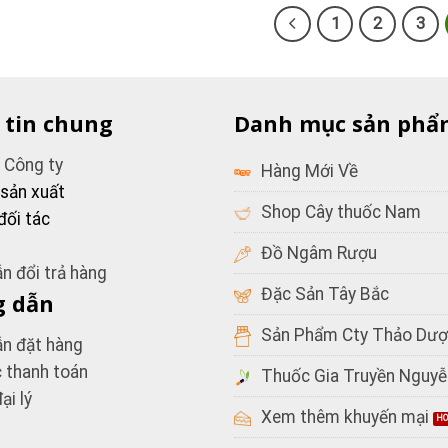
1
2
3
 tin chung
Danh mục sản phẩ
u Công ty
Hàng Mới Về
 sản xuất
Shop Cây thuốc Nam
đối tác
Đồ Ngâm Rượu
n đổi trả hàng
Đặc Sản Tây Bắc
 dẫn
Sản Phẩm Cty Thảo Dượ
n đặt hàng
c thanh toán
Thuốc Gia Truyền Nguyễ
ại lý
Xem thêm khuyến mại