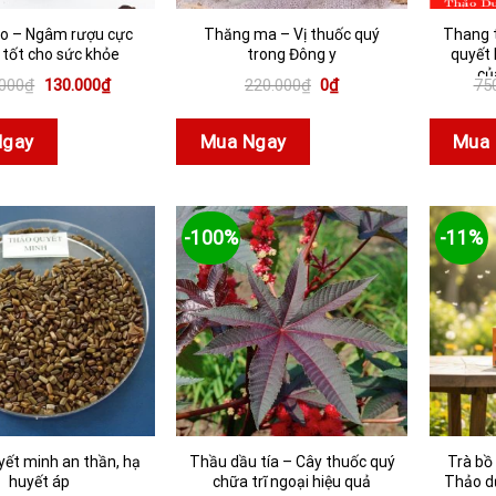
o – Ngâm rượu cực
Thăng ma – Vị thuốc quý
Thang 
 tốt cho sức khỏe
trong Đông y
quyết 
củ
Giá
Giá
Giá
Giá
.000
₫
130.000
₫
220.000
₫
0
₫
75
gốc
hiện
gốc
hiện
là:
tại
là:
tại
150.000₫.
là:
220.000₫.
là:
Ngay
Mua Ngay
Mua 
130.000₫.
0₫.
-100%
-11%
ết minh an thần, hạ
Thầu dầu tía – Cây thuốc quý
Trà bồ
huyết áp
chữa trĩ ngoại hiệu quả
Thảo d