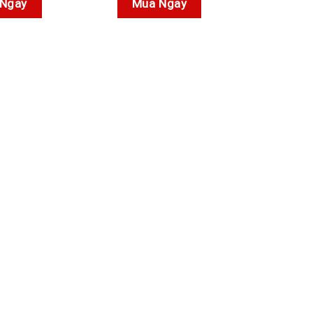
Ngay
Mua Ngay
0₫.
600.000₫.