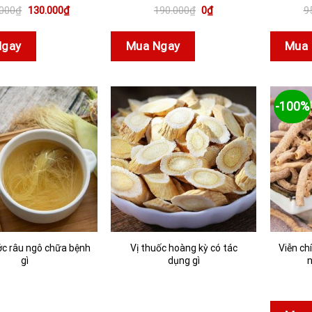
Giá
Giá
Giá
Giá
.000
₫
130.000
₫
190.000
₫
0
₫
9
gốc
hiện
gốc
hiện
là:
tại
là:
tại
150.000₫.
là:
190.000₫.
là:
Ngay
Mua Ngay
Mua 
130.000₫.
0₫.
-100%
c râu ngô chữa bệnh
Vị thuốc hoàng kỳ có tác
Viễn chí
gì
dụng gì
n