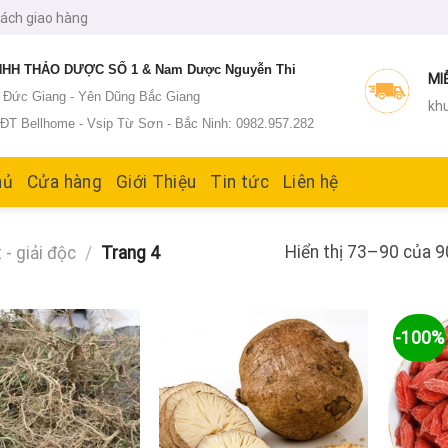
sách giao hàng
HH THẢO DƯỢC SỐ 1 & Nam Dược Nguyễn Thi
MI
: Đức Giang - Yên Dũng Bắc Giang
khu
T Bellhome - Vsip Từ Sơn - Bắc Ninh: 0982.957.282
hủ
Cửa hàng
Giới Thiệu
Tin tức
Liên hệ
Hiển thị 73–90 của 9
 - giải độc
/
Trang 4
-100%