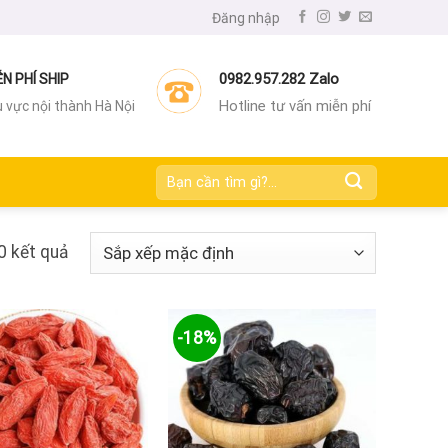
Đăng nhập
0982.957.282 Zalo
ỄN PHÍ SHIP
Hotline tư vấn miễn phí
 vực nội thành Hà Nội
Tìm
kiếm:
0 kết quả
-18%