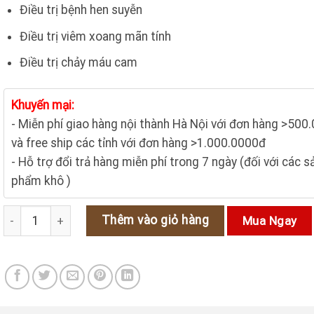
250.000₫.
là:
Điều trị bệnh hen suyễn
190.000₫.
Điều trị viêm xoang mãn tính
Điều trị chảy máu cam
Khuyến mại:
- Miễn phí giao hàng nội thành Hà Nội với đơn hàng >500
và free ship các tỉnh với đơn hàng >1.000.0000đ
- Hỗ trợ đổi trả hàng miễn phí trong 7 ngày (đối với các s
phẩm khô )
Bèo cái - Vị thuốc quý trong Đông y số lượng
Thêm vào giỏ hàng
Mua Ngay