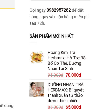
Gọi ngay
0982957282
để đặt
hàng ngay và nhận hàng miễn phí
sau 72h.
SẢN PHẨM MỚI NHẤT
Hoàng Kim Trà
Herbmax: Hỗ Trợ Bồi
Bổ Cơ Thể, Dưỡng
Nhan Tái Sinh
Giá
Giá
95.000
₫
70.000
₫
gốc
hiện
DƯỠNG NHAN TRÀ
là:
tại
HERBMAX: Bí quyết
95.000₫.
là:
thanh xuân từ thảo
70.000₫.
dược thiên nhiên
thể dùng
Giá
Giá
85.000
₫
65.000
₫