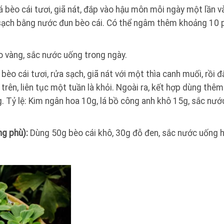
á bèo cái tươi, giã nát, đắp vào hậu môn mỗi ngày một lần v
a sạch bằng nước đun bèo cái. Có thể ngâm thêm khoảng 10 
o vàng, sắc nước uống trong ngày.
á bèo cái tươi, rửa sạch, giã nát với một thìa canh muối, rồi 
rên, liên tục một tuần là khỏi. Ngoài ra, kết hợp dùng thêm 
. Tỷ lệ: Kim ngân hoa 10g, lá bồ công anh khô 15g, sắc nướ
ng phù):
Dùng 50g bèo cái khô, 30g đỗ đen, sắc nước uống 