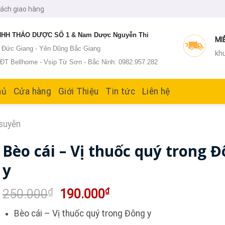
sách giao hàng
HH THẢO DƯỢC SỐ 1 & Nam Dược Nguyễn Thi
MI
: Đức Giang - Yên Dũng Bắc Giang
khu
T Bellhome - Vsip Từ Sơn - Bắc Ninh: 0982.957.282
hủ
Cửa hàng
Giới Thiệu
Tin tức
Liên hệ
suyễn
Bèo cái – Vị thuốc quý trong 
y
Giá
Giá
₫
₫
250.000
190.000
gốc
hiện
Bèo cái – Vị thuốc quý trong Đông y
là:
tại