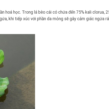
n hoá học. Trong lá bèo cái có chứa đến 75% kali clorua, 2
ngứa, khi tiếp xúc với phần da mỏng sẽ gây cảm giác ngứa r