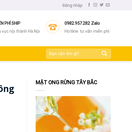
Đăng nhập
0982.957.282 Zalo
ỄN PHÍ SHIP
Hotline tư vấn miễn phí
 vực nội thành Hà Nội
Tìm
kiếm:
MẬT ONG RỪNG TÂY BẮC
Đông