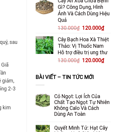
Cây An Xoa Chữa Bệnh
Gì? Công Dụng, Hình
Ảnh Và Cách Dùng Hiệu
Quả
Giá
Giá
130.000
₫
120.000
₫
gốc
hiện
Cây Bạch Hoa Xà Thiệt
là:
tại
quý, sau
Thảo: Vị Thuốc Nam
130.000₫.
là:
Hỗ trợ điều trị ung thư
120.000₫.
Giá
Giá
130.000
₫
120.000
₫
 Giã
gốc
hiện
lần
là:
tại
BÀI VIẾT – TIN TỨC MỚI
130.000₫.
là:
ẽ giảm,
120.000₫.
ống 2-3
Cỏ Ngọt: Lợi Ích Của
Chất Tạo Ngọt Tự Nhiên
g kim
Không Calo Và Cách
Dùng An Toàn
Quyết Minh Tử: Hạt Cây