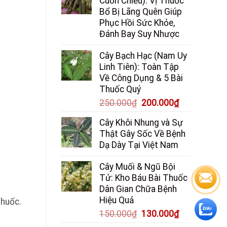
Cuốn Chiếu): Vị Thuốc
Bổ Bị Lãng Quên Giúp
Phục Hồi Sức Khỏe,
Đánh Bay Suy Nhược
Cây Bạch Hạc (Nam Uy
Linh Tiên): Toàn Tập
Về Công Dụng & 5 Bài
Thuốc Quý
Giá
Giá
250.000
₫
200.000
₫
gốc
hiện
Cây Khôi Nhung và Sự
là:
tại
Thật Gây Sốc Về Bệnh
250.000₫.
là:
Dạ Dày Tại Việt Nam
200.000₫.
Cây Muối & Ngũ Bội
Tử: Kho Báu Bài Thuốc
Dân Gian Chữa Bệnh
Hiệu Quả
thuốc.
Giá
Giá
150.000
₫
130.000
₫
gốc
hiện