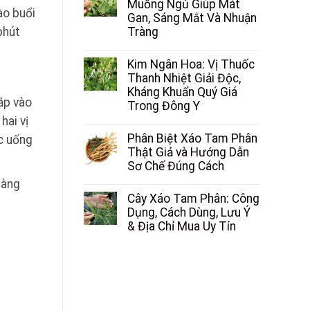
Muồng Ngủ Giúp Mát
ào buổi
Gan, Sáng Mắt Và Nhuận
phút
Tràng
Kim Ngân Hoa: Vị Thuốc
Thanh Nhiệt Giải Độc,
Kháng Khuẩn Quý Giá
đắp vào
Trong Đông Y
hai vị
Phân Biệt Xáo Tam Phân
c uống
Thật Giả và Hướng Dẫn
Sơ Chế Đúng Cách
hàng
Cây Xáo Tam Phân: Công
Dụng, Cách Dùng, Lưu Ý
& Địa Chỉ Mua Uy Tín