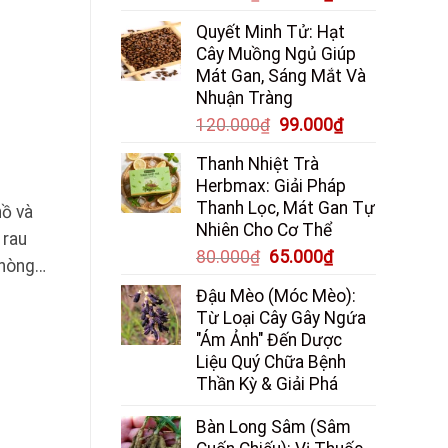
gốc
hiện
Quyết Minh Tử: Hạt
là:
tại
Cây Muồng Ngủ Giúp
85.000₫.
là:
Mát Gan, Sáng Mắt Và
65.000₫.
Nhuận Tràng
Giá
Giá
120.000
₫
99.000
₫
gốc
hiện
Thanh Nhiệt Trà
là:
tại
Herbmax: Giải Pháp
120.000₫.
là:
Thanh Lọc, Mát Gan Tự
hồ và
99.000₫.
Nhiên Cho Cơ Thể
 rau
Giá
Giá
80.000
₫
65.000
₫
 Phòng…
gốc
hiện
Đậu Mèo (Móc Mèo):
là:
tại
Từ Loại Cây Gây Ngứa
80.000₫.
là:
"Ám Ảnh" Đến Dược
65.000₫.
Liệu Quý Chữa Bệnh
Thần Kỳ & Giải Phá
Bàn Long Sâm (Sâm