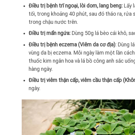
Điều trị bệnh trĩ ngoại, lòi dom, lang beng:
Lấy l
tối, trong khoảng 40 phút, sau đó tháo ra, rử
trong chậu nước trên.
Điều trị mẩn ngứa:
Dùng 50g lá bèo cái khô, sa
Điều trị bệnh eczema (Viêm da cơ địa)
: Dùng l
vùng da bị eczema. Mỗi ngày làm một lần cách t
thuốc kim ngân hoa và lá bồ công anh sắc uống
hàng ngày.
Điều trị viêm thận cấp, viêm cầu thận cấp (Khô
ngày.