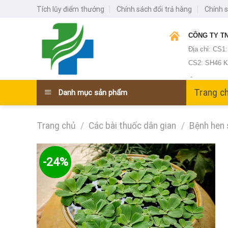
Skip
Tích lũy điểm thưởng
Chính sách đổi trả hàng
Chính 
to
content
CÔNG TY TN
Địa chỉ: CS1
CS2: SH46 KĐ
-
Trang c
Danh mục sản phẩm
Trang chủ
/
Các bài thuốc dân gian
/
Bệnh hen 
-24%