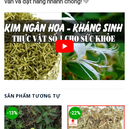
vấn và đặt hàng nhanh chóng!
💚
SẢN PHẨM TƯƠNG TỰ
-13%
-22%