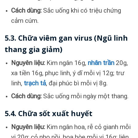
Cách dùng:
Sắc uống khi có triệu chứng
cảm cúm.
5.3. Chữa viêm gan virus (Ngũ linh
thang gia giảm)
Nguyên liệu:
Kim ngân 16g,
nhân trần
20g,
xa tiền 16g, phục linh, ý dĩ mỗi vị 12g; trư
linh,
trạch tả
, đại phúc bì mỗi vị 8g.
Cách dùng:
Sắc uống mỗi ngày một thang.
5.4. Chữa sốt xuất huyết
Nguyên liệu:
Kim ngân hoa, rễ cỏ gianh mỗi
vị 20g; cỏ nhọ nồi, hoa hòe mỗi vị 16g; liên