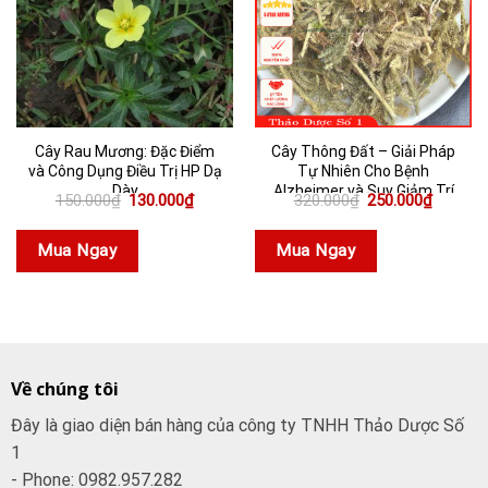
Cây Rau Mương: Đặc Điểm
Cây Thông Đất – Giải Pháp
và Công Dụng Điều Trị HP Dạ
Tự Nhiên Cho Bệnh
Dày
Alzheimer và Suy Giảm Trí
Giá
Giá
Giá
Giá
150.000
₫
130.000
₫
320.000
₫
250.000
₫
Nhớ
gốc
hiện
gốc
hiện
là:
tại
là:
tại
150.000₫.
là:
320.000₫.
là:
Mua Ngay
Mua Ngay
130.000₫.
250.000
Về chúng tôi
Đây là giao diện bán hàng của công ty TNHH Thảo Dược Số
1
- Phone: 0982.957.282