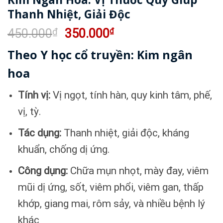
Thanh Nhiệt, Giải Độc
Giá
Giá
450.000
₫
350.000
₫
gốc
hiện
Theo Y học cổ truyền: Kim ngân
là:
tại
450.000₫.
là:
hoa
350.000₫.
Tính vị:
Vị ngọt, tính hàn, quy kinh tâm, phế,
vị, tỳ.
Tác dụng:
Thanh nhiệt, giải độc, kháng
khuẩn, chống dị ứng.
Công dụng:
Chữa mụn nhọt, mày đay, viêm
mũi dị ứng, sốt, viêm phổi, viêm gan, thấp
khớp, giang mai, rôm sảy, và nhiều bệnh lý
khác