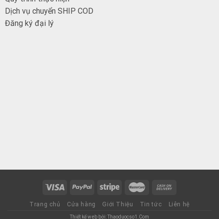
Dịch vụ chuyển SHIP COD
Đăng ký đại
lý
Trang chủ
Cửa hàng
Giới Thiệu
Tin tức
Liên hệ
Thiết kế web bởi: Thaoduocso1.Com