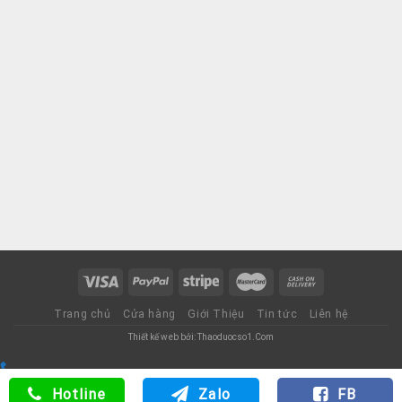
Trang chủ
Cửa hàng
Giới Thiệu
Tin tức
Liên hệ
Thiết kế web bởi: Thaoduocso1.Com
Tư vấn miễn phí (24/7)
0982957282
Hotline
Zalo
FB