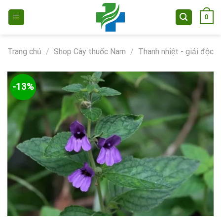
Skip
0
to
content
Trang chủ
/
Shop Cây thuốc Nam
/
Thanh nhiệt - giải độc
-13%