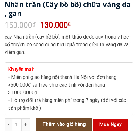
Nhân trần (Cây bồ bồ) chữa vàng da
, gan
Giá
Giá
150.000
₫
130.000
₫
gốc
hiện
cây Nhân trần (cây bồ bồ), một thảo dược quý trong y học
là:
tại
cổ truyền, có công dụng hiệu quả trong điều trị vàng da và
150.000₫.
là:
viêm gan.
130.000₫.
Khuyến mại:
- Miễn phí giao hàng nội thành Hà Nội với đơn hàng
>500.000đ và free ship các tỉnh với đơn hàng
>1.000.0000đ
- Hỗ trợ đổi trả hàng miễn phí trong 7 ngày (đối với các
sản phẩm khô )
Nhân trần (Cây bồ bồ) chữa vàng da , gan số lượng
Thêm vào giỏ hàng
Mua Ngay