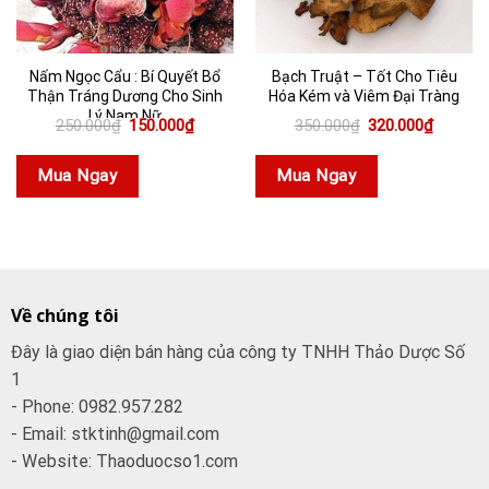
Nấm Ngọc Cẩu : Bí Quyết Bổ
Bạch Truật – Tốt Cho Tiêu
Thận Tráng Dương Cho Sinh
Hóa Kém và Viêm Đại Tràng
Lý Nam Nữ
Giá
Giá
Giá
Giá
250.000
₫
150.000
₫
350.000
₫
320.000
₫
gốc
hiện
gốc
hiện
là:
tại
là:
tại
250.000₫.
là:
350.000₫.
là:
Mua Ngay
Mua Ngay
150.000₫.
320.000
Về chúng tôi
Đây là giao diện bán hàng của công ty TNHH Thảo Dược Số
1
- Phone: 0982.957.282
- Email: stktinh@gmail.com
- Website: Thaoduocso1.com