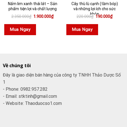
Nấm lim xanh thái lát – Sản
Cây thù lù cạnh (tầm bóp)
phẩm tiện lợi và chất lượng
và những lợi ích cho sức
khỏe
Giá
Giá
Giá
Giá
2.350.000
₫
1.900.000
₫
220.000
₫
190.000
₫
gốc
hiện
gốc
hiện
là:
tại
là:
tại
2.350.000₫.
là:
220.000₫.
là:
Mua Ngay
Mua Ngay
1.900.000₫.
190.000
Về chúng tôi
Đây là giao diện bán hàng của công ty TNHH Thảo Dược Số
1
- Phone: 0982.957.282
- Email: stktinh@gmail.com
- Website: Thaoduocso1.com