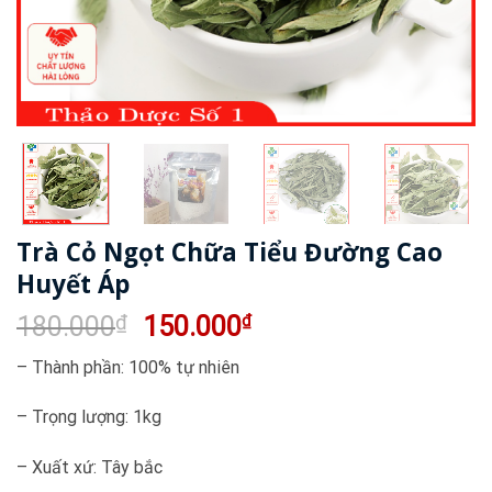
Trà Cỏ Ngọt Chữa Tiểu Đường Cao
Huyết Áp
Giá
Giá
180.000
₫
150.000
₫
gốc
hiện
– Thành phần: 100% tự nhiên
là:
tại
180.000₫.
là:
– Trọng lượng: 1kg
150.000₫.
– Xuất xứ: Tây bắc