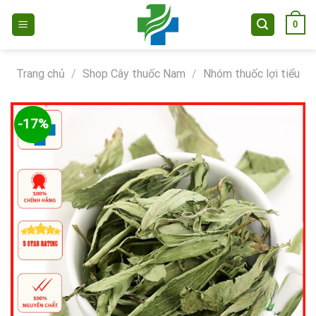
Skip
0
to
content
Trang chủ
/
Shop Cây thuốc Nam
/
Nhóm thuốc lợi tiểu
-17%