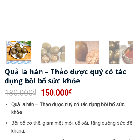
Quả la hán – Thảo dược quý có tác
dụng bồi bổ sức khỏe
Giá
Giá
180.000
₫
150.000
₫
gốc
hiện
Quả la hán – Thảo dược quý có tác dụng bồi bổ sức
là:
tại
khỏe
180.000₫.
là:
150.000₫.
Bồi bổ cơ thể, giảm mệt mỏi, uể oải, tăng cường sức đề
kháng.