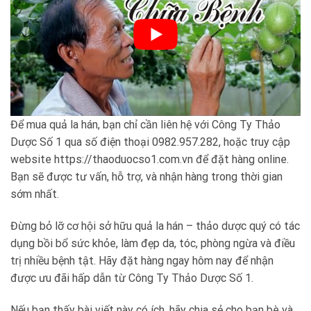
Để mua quả la hán, bạn chỉ cần liên hệ với Công Ty Thảo
Dược Số 1 qua số điện thoại 0982.957.282, hoặc truy cập
website https://thaoduocso1.com.vn để đặt hàng online.
Bạn sẽ được tư vấn, hỗ trợ, và nhận hàng trong thời gian
sớm nhất.
Đừng bỏ lỡ cơ hội sở hữu quả la hán – thảo dược quý có tác
dụng bồi bổ sức khỏe, làm đẹp da, tóc, phòng ngừa và điều
trị nhiều bệnh tật. Hãy đặt hàng ngay hôm nay để nhận
được ưu đãi hấp dẫn từ Công Ty Thảo Dược Số 1.
Nếu bạn thấy bài viết này có ích, hãy chia sẻ cho bạn bè và