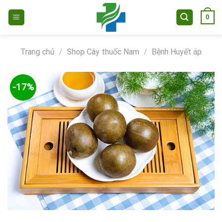
Skip
0
to
content
Trang chủ
/
Shop Cây thuốc Nam
/
Bệnh Huyết áp
-17%