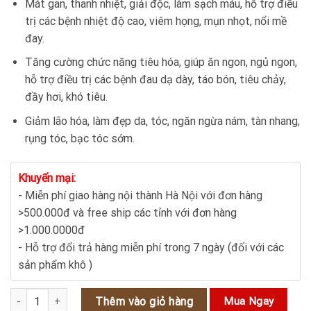
Mát gan, thanh nhiệt, giải độc, làm sạch máu, hỗ trợ điều
trị các bệnh nhiệt độ cao, viêm họng, mụn nhọt, nổi mề
đay.
Tăng cường chức năng tiêu hóa, giúp ăn ngon, ngủ ngon,
hỗ trợ điều trị các bệnh đau dạ dày, táo bón, tiêu chảy,
đầy hơi, khó tiêu.
Giảm lão hóa, làm đẹp da, tóc, ngăn ngừa nám, tàn nhang,
rụng tóc, bạc tóc sớm.
Khuyến mại:
- Miễn phí giao hàng nội thành Hà Nội với đơn hàng
>500.000đ và free ship các tỉnh với đơn hàng
>1.000.0000đ
- Hỗ trợ đổi trả hàng miễn phí trong 7 ngày (đối với các
sản phẩm khô )
Quả la hán - Thảo dược quý có tác dụng bồi bổ sức khỏe số lượng
Thêm vào giỏ hàng
Mua Ngay