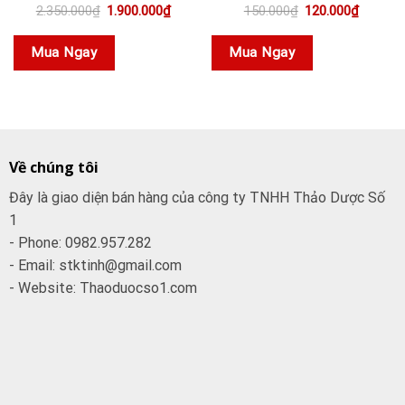
Giá
Giá
Giá
Giá
2.350.000
₫
1.900.000
₫
150.000
₫
120.000
₫
gốc
hiện
gốc
hiện
là:
tại
là:
tại
2.350.000₫.
là:
150.000₫.
là:
Mua Ngay
Mua Ngay
1.900.000₫.
120.000
Về chúng tôi
Đây là giao diện bán hàng của công ty TNHH Thảo Dược Số
1
- Phone: 0982.957.282
- Email: stktinh@gmail.com
- Website: Thaoduocso1.com