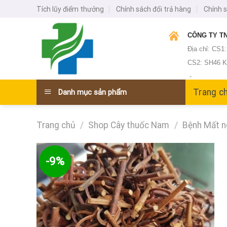
Skip
Tích lũy điểm thưởng
Chính sách đổi trả hàng
Chính 
to
content
CÔNG TY TN
Địa chỉ: CS1
CS2: SH46 KĐ
-
Trang c
Danh mục sản phẩm
Trang chủ
/
Shop Cây thuốc Nam
/
Bệnh Mất 
-9%