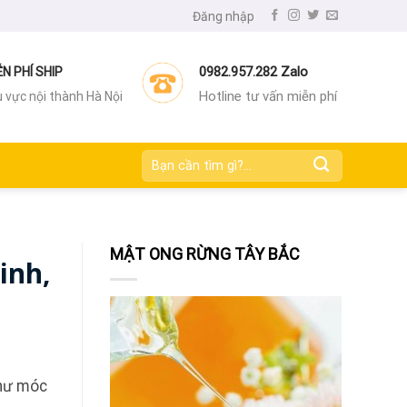
Đăng nhập
0982.957.282 Zalo
ỄN PHÍ SHIP
Hotline tư vấn miễn phí
 vực nội thành Hà Nội
Tìm
kiếm:
MẬT ONG RỪNG TÂY BẮC
inh,
như móc