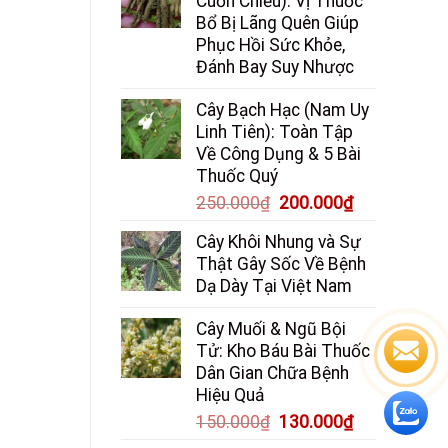
Cuốn Chiếu): Vị Thuốc
Bổ Bị Lãng Quên Giúp
Phục Hồi Sức Khỏe,
Đánh Bay Suy Nhược
Cây Bạch Hạc (Nam Uy
Linh Tiên): Toàn Tập
Về Công Dụng & 5 Bài
Thuốc Quý
Giá
Giá
250.000
₫
200.000
₫
gốc
hiện
Cây Khôi Nhung và Sự
là:
tại
Thật Gây Sốc Về Bệnh
250.000₫.
là:
Dạ Dày Tại Việt Nam
200.000₫.
Cây Muối & Ngũ Bội
Tử: Kho Báu Bài Thuốc
Dân Gian Chữa Bệnh
Hiệu Quả
Giá
Giá
150.000
₫
130.000
₫
gốc
hiện