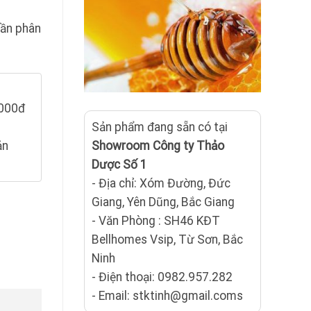
hần phân
.000đ
Sản phẩm đang sẵn có tại
ản
Showroom Công ty Thảo
Dược Số 1
- Địa chỉ: Xóm Đường, Đức
ợng
Giang, Yên Dũng, Bắc Giang
- Văn Phòng : SH46 KĐT
Bellhomes Vsip, Từ Sơn, Bắc
Ninh
- Điện thoại: 0982.957.282
- Email: stktinh@gmail.coms