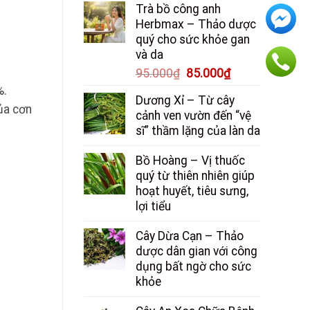
Trà bồ công anh
là:
tại
Herbmax – Thảo dược
150.000₫.
là:
quý cho sức khỏe gan
130.000₫.
và da
Giá
Giá
95.000
₫
85.000
₫
gốc
hiện
%.
Dương Xỉ – Từ cây
là:
tại
ủa cơn
cảnh ven vườn đến “vệ
95.000₫.
là:
sĩ” thầm lặng của làn da
85.000₫.
Bồ Hoàng – Vị thuốc
quý từ thiên nhiên giúp
hoạt huyết, tiêu sưng,
lợi tiểu
Cây Dừa Cạn – Thảo
dược dân gian với công
dụng bất ngờ cho sức
khỏe