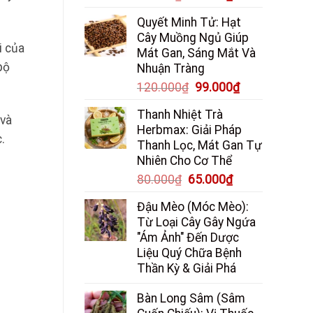
gốc
hiện
Quyết Minh Tử: Hạt
là:
tại
Cây Muồng Ngủ Giúp
85.000₫.
là:
i của
Mát Gan, Sáng Mắt Và
65.000₫.
bộ
Nhuận Tràng
Giá
Giá
120.000
₫
99.000
₫
gốc
hiện
Thanh Nhiệt Trà
là:
tại
 và
Herbmax: Giải Pháp
120.000₫.
là:
.
Thanh Lọc, Mát Gan Tự
99.000₫.
Nhiên Cho Cơ Thể
Giá
Giá
80.000
₫
65.000
₫
gốc
hiện
Đậu Mèo (Móc Mèo):
là:
tại
Từ Loại Cây Gây Ngứa
80.000₫.
là:
"Ám Ảnh" Đến Dược
65.000₫.
Liệu Quý Chữa Bệnh
Thần Kỳ & Giải Phá
Bàn Long Sâm (Sâm