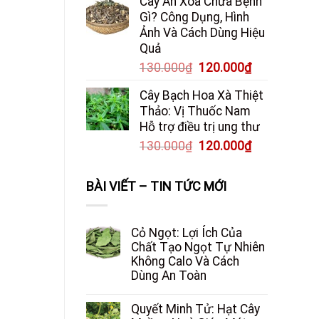
Cây An Xoa Chữa Bệnh
Gì? Công Dụng, Hình
Ảnh Và Cách Dùng Hiệu
Quả
Giá
Giá
130.000
₫
120.000
₫
gốc
hiện
Cây Bạch Hoa Xà Thiệt
là:
tại
Thảo: Vị Thuốc Nam
130.000₫.
là:
Hỗ trợ điều trị ung thư
120.000₫.
Giá
Giá
130.000
₫
120.000
₫
gốc
hiện
là:
tại
BÀI VIẾT – TIN TỨC MỚI
130.000₫.
là:
120.000₫.
Cỏ Ngọt: Lợi Ích Của
Chất Tạo Ngọt Tự Nhiên
Không Calo Và Cách
Dùng An Toàn
Quyết Minh Tử: Hạt Cây