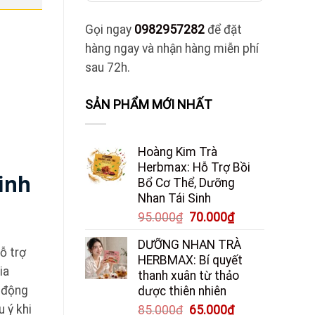
Gọi ngay
0982957282
để đặt
hàng ngay và nhận hàng miễn phí
sau 72h.
SẢN PHẨM MỚI NHẤT
Hoàng Kim Trà
Herbmax: Hỗ Trợ Bồi
kinh
Bổ Cơ Thể, Dưỡng
Nhan Tái Sinh
Giá
Giá
95.000
₫
70.000
₫
gốc
hiện
DƯỠNG NHAN TRÀ
là:
tại
ỗ trợ
HERBMAX: Bí quyết
95.000₫.
là:
ia
thanh xuân từ thảo
70.000₫.
h động
dược thiên nhiên
 ý khi
Giá
Giá
85.000
₫
65.000
₫