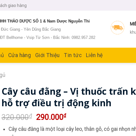
sách giao hàng
HH THẢO DƯỢC SỐ 1 & Nam Dược Nguyễn Thi
MI
: Đức Giang - Yên Dũng Bắc Giang
khu
T Bellhome - Vsip Từ Sơn - Bắc Ninh: 0982.957.282
hủ
Cửa hàng
Giới Thiệu
Tin tức
Liên hệ
ngủ
Cây câu đằng – Vị thuốc trấn k
hỗ trợ điều trị động kinh
Giá
Giá
₫
₫
320.000
290.000
gốc
hiện
Cây câu đằng là một loại cây leo, thân gỗ, có gai nhọn 
là:
tại