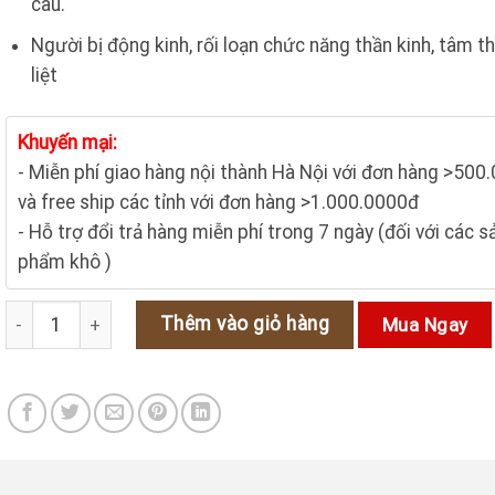
câu.
320.000₫.
là:
290.000₫.
Người bị động kinh, rối loạn chức năng thần kinh, tâm t
liệt
Khuyến mại:
- Miễn phí giao hàng nội thành Hà Nội với đơn hàng >500
và free ship các tỉnh với đơn hàng >1.000.0000đ
- Hỗ trợ đổi trả hàng miễn phí trong 7 ngày (đối với các s
phẩm khô )
Cây câu đằng – Vị thuốc trấn kinh, hỗ trợ điều trị động kinh số lư
Thêm vào giỏ hàng
Mua Ngay