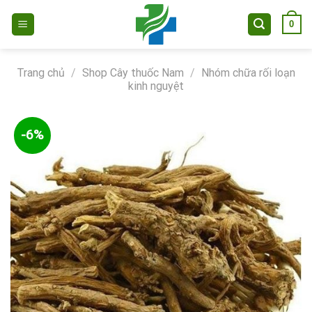
Skip
0
to
content
Trang chủ
/
Shop Cây thuốc Nam
/
Nhóm chữa rối loạn
kinh nguyệt
-6%