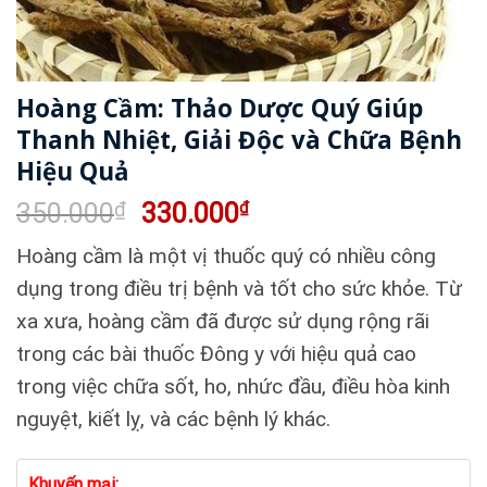
Hoàng Cầm: Thảo Dược Quý Giúp
Thanh Nhiệt, Giải Độc và Chữa Bệnh
Hiệu Quả
Giá
Giá
350.000
₫
330.000
₫
gốc
hiện
Hoàng cầm là một vị thuốc quý có nhiều công
là:
tại
350.000₫.
là:
dụng trong điều trị bệnh và tốt cho sức khỏe. Từ
330.000₫.
xa xưa, hoàng cầm đã được sử dụng rộng rãi
trong các bài thuốc Đông y với hiệu quả cao
trong việc chữa sốt, ho, nhức đầu, điều hòa kinh
nguyệt, kiết lỵ, và các bệnh lý khác.
Khuyến mại: