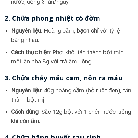
nước, uống 3 lần/ngày.
2. Chữa phong nhiệt có đờm
Nguyên liệu
: Hoàng cầm,
bạch chỉ
với tỷ lệ
bằng nhau.
Cách thực hiện
: Phơi khô, tán thành bột mịn,
mỗi lần pha 8g với trà ấm uống.
3. Chữa chảy máu cam, nôn ra máu
Nguyên liệu
: 40g hoàng cầm (bỏ ruột đen), tán
thành bột mịn.
Cách dùng
: Sắc 12g bột với 1 chén nước, uống
khi còn ấm.
4. Chữa băng huyết sau sinh