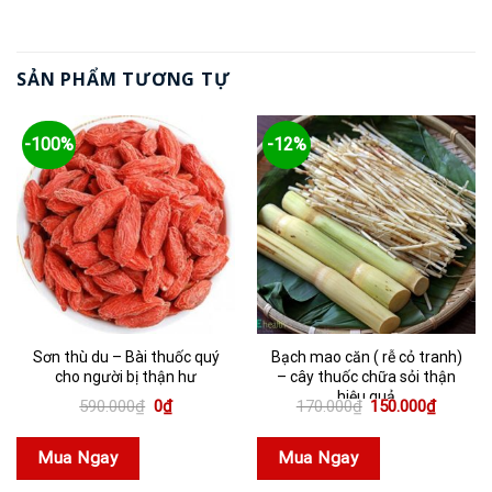
SẢN PHẨM TƯƠNG TỰ
-100%
-12%
Sơn thù du – Bài thuốc quý
Bạch mao căn ( rễ cỏ tranh)
cho người bị thận hư
– cây thuốc chữa sỏi thận
hiệu quả
Giá
Giá
Giá
Giá
590.000
₫
0
₫
170.000
₫
150.000
₫
gốc
hiện
gốc
hiện
là:
tại
là:
tại
590.000₫.
là:
170.000₫.
là:
Mua Ngay
Mua Ngay
0₫.
150.000