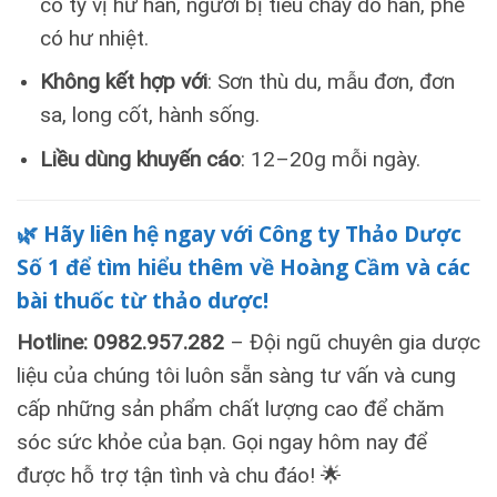
có tỳ vị hư hàn, người bị tiêu chảy do hàn, phế
có hư nhiệt.
Không kết hợp với
: Sơn thù du, mẫu đơn, đơn
sa, long cốt, hành sống.
Liều dùng khuyến cáo
: 12–20g mỗi ngày.
🌿 Hãy liên hệ ngay với Công ty Thảo Dược
Số 1 để tìm hiểu thêm về Hoàng Cầm và các
bài thuốc từ thảo dược!
Hotline: 0982.957.282
– Đội ngũ chuyên gia dược
liệu của chúng tôi luôn sẵn sàng tư vấn và cung
cấp những sản phẩm chất lượng cao để chăm
sóc sức khỏe của bạn. Gọi ngay hôm nay để
được hỗ trợ tận tình và chu đáo! 🌟