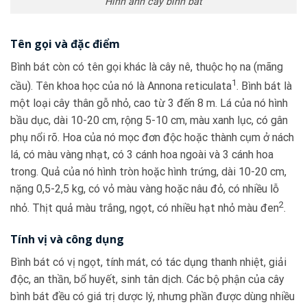
Hình ảnh cây bình bát
Tên gọi và đặc điểm
Bình bát còn có tên gọi khác là cây nê, thuộc họ na (mãng
1
cầu). Tên khoa học của nó là Annona reticulata
. Bình bát là
một loại cây thân gỗ nhỏ, cao từ 3 đến 8 m. Lá của nó hình
bầu dục, dài 10-20 cm, rộng 5-10 cm, màu xanh lục, có gân
phụ nổi rõ. Hoa của nó mọc đơn độc hoặc thành cụm ở nách
lá, có màu vàng nhạt, có 3 cánh hoa ngoài và 3 cánh hoa
trong. Quả của nó hình tròn hoặc hình trứng, dài 10-20 cm,
nặng 0,5-2,5 kg, có vỏ màu vàng hoặc nâu đỏ, có nhiều lỗ
2
nhỏ. Thịt quả màu trắng, ngọt, có nhiều hạt nhỏ màu đen
.
Tính vị và công dụng
Bình bát có vị ngọt, tính mát, có tác dụng thanh nhiệt, giải
độc, an thần, bổ huyết, sinh tân dịch. Các bộ phận của cây
bình bát đều có giá trị dược lý, nhưng phần được dùng nhiều