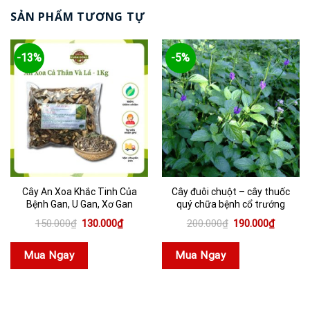
SẢN PHẨM TƯƠNG TỰ
-13%
-5%
Cây An Xoa Khắc Tinh Của
Cây đuôi chuột – cây thuốc
Bệnh Gan, U Gan, Xơ Gan
quý chữa bệnh cổ trướng
Giá
Giá
Giá
Giá
150.000
₫
130.000
₫
200.000
₫
190.000
₫
gốc
hiện
gốc
hiện
là:
tại
là:
tại
150.000₫.
là:
200.000₫.
là:
Mua Ngay
Mua Ngay
130.000₫.
190.000