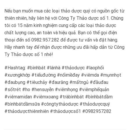
Nếu bạn muốn mua các loại thảo dược quý có nguồn gốc từ
thiên nhiên, hãy liên hệ với Công Ty Thảo dược số 1. Chúng
tôi có 15 năm kinh nghiệm cung cấp các loại thảo dược
chất lượng cao, an toàn và hiệu quả. Bạn có thể gọi điện
thoại đến số 0982.957.282 để được tư vấn và đặt hàng.
Hãy nhanh tay để nhận được những ưu đãi hấp dẫn từ Công
Ty Thảo dược số 1 nhé!
#Hashtag: #bìnhbát #lánhà #thảodược #laophổi
#xươngkhớp #tiểuđường #nổimềđay #viêmda #mụnnhọt
#đaubụng #tiêuchảy #đaurăng #mấtngủ #đầuđau
#sốtrét #ho #hensuyễn #viêmhọng #viêmphếquản
#viêmamidan #viêmxoang #tràbìnhbát #bìnhbátdầm
#bìnhbátdầmsữa #côngtythảodược #thảodượcquý
#thảodượcthiênnhiên #thảodượcsố1 #0982957282