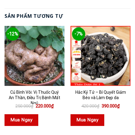
SẢN PHẨM TƯƠNG TỰ
-12%
-7%
Củ Bình Vôi: Vị Thuốc Quý
Hắc Kỷ Tử – Bí Quyết Giảm
An Thần, Điều Trị Bệnh Mất
Béo và Làm Đẹp da
Ngủ
Giá
Giá
Giá
Giá
250.000
₫
220.000
₫
420.000
₫
390.000
₫
gốc
hiện
gốc
hiện
là:
tại
là:
tại
250.000₫.
là:
420.000₫.
là:
Mua Ngay
Mua Ngay
220.000₫.
390.000