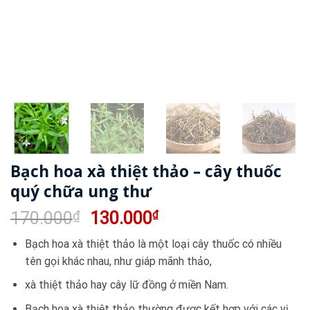
Bạch hoa xà thiệt thảo – cây thuốc
quý chữa ung thư
Giá
Giá
170.000
₫
130.000
₫
gốc
hiện
Bạch hoa xà thiệt thảo là một loại cây thuốc có nhiều
là:
tại
tên gọi khác nhau, như giáp mãnh thảo,
170.000₫.
là:
130.000₫.
xà thiệt thảo hay cây lữ đồng ở miền Nam.
Bạch hoa xà thiệt thảo thường được kết hợp với các vị