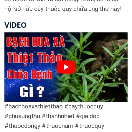
hội sở hữu cây thuốc quý chữa ung thư này!
VIDEO
#bachhoaxathietthao #caythuocquy
#chuaungthu #thanhnhiet #giaidoc
#thuocdongy #thuocnam #thuocquy