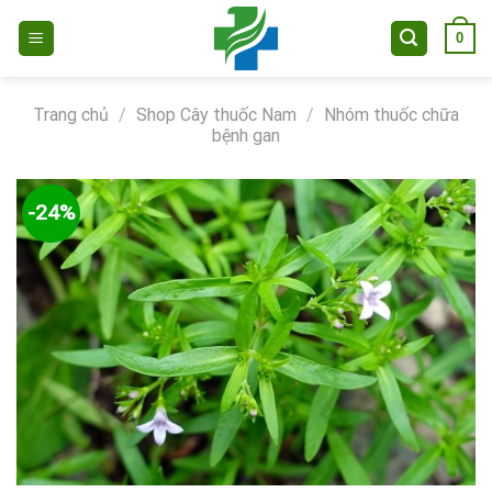
Skip
0
to
content
Trang chủ
/
Shop Cây thuốc Nam
/
Nhóm thuốc chữa
bệnh gan
-24%