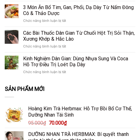
Rau
Đen:
Gan
Ngổ
3 Món Ăn Bổ Tim, Gan, Phổi, Dạ Dày Từ Nấm Đông
“Cặp
Khỏe
Trâu
Đôi
Cô & Thảo Dược
Mạnh?
–
Hoàn
Tất
ở
Chức năng bình luận bị tắt
Bài
Hảo”
Tần
3
Thuốc
Giải
Tật
Món
Các Bài Thuốc Dân Gian Từ Chuối Hột Trị Sỏi Thận,
Dân
Cứu
Sự
Ăn
Gian
Xương Khớp & Hắc Lào
Lá
Thật
Bổ
Trị
Gan
Bạn
ở
Chức năng bình luận bị tắt
Tim,
Mất
Trước
Cần
Các
Gan,
Ngủ
Áp
Biết
Bài
Kinh Nghiệm Dân Gian: Dùng Nhựa Sung Và Coca
Phổi,
&
Lực
Thuốc
Dạ
Hỗ Trợ Điều Trị Loét Dạ Dày
Sỏi
Lối
Dân
Dày
Thận
Sống
ở
Chức năng bình luận bị tắt
Gian
Từ
Hiệu
Hiện
Kinh
Từ
Nấm
Quả
Đại
Nghiệm
Chuối
Đông
SẢN PHẨM MỚI
Dân
Hột
Cô
Gian:
Trị
&
Dùng
Sỏi
Thảo
Nhựa
Thận,
Dược
Hoàng Kim Trà Herbmax: Hỗ Trợ Bồi Bổ Cơ Thể,
Sung
Xương
Dưỡng Nhan Tái Sinh
Và
Khớp
Coca
&
Giá
Giá
95.000
₫
70.000
₫
Hỗ
Hắc
gốc
hiện
Trợ
Lào
DƯỠNG NHAN TRÀ HERBMAX: Bí quyết thanh
là:
tại
Điều