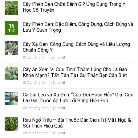
Cây Phèn Đen Chữa Bệnh Gì? Ứng Dụng Trong Y
Học Cổ Truyền
Cây Phèn Đen: Đặc Điểm, Công Dụng, Cách Dùng và
16
Lưu Ý Quan Trọng
Th7
Cây Xạ Đen: Công Dụng, Cách Dùng và Liều Lượng
Chuẩn Đông Y
ở
Chức năng bình luận bị tắt
Cây
Xạ
Cây An Xoa: ‘Vị Cứu Tinh’ Thầm Lặng Cho Lá Gan
Đen:
Khỏe Mạnh? Tất Tần Tật Sự Thật Bạn Cần Biết
Công
ở
Chức năng bình luận bị tắt
Dụng,
Cây
Cách
An
Cà Gai Leo và Xạ Đen: “Cặp Đôi Hoàn Hảo” Giải Cứu
Dùng
Xoa:
và
Lá Gan Trước Áp Lực Lối Sống Hiện Đại
‘Vị
Liều
ở
Chức năng bình luận bị tắt
Cứu
Lượng
Cà
Tinh’
Chuẩn
Gai
Rau Ngổ Trâu – Bài Thuốc Dân Gian Trị Mất Ngủ &
Thầm
Đông
Leo
Lặng
Sỏi Thận Hiệu Quả
Y
và
Cho
ở
Chức năng bình luận bị tắt
Xạ
Lá