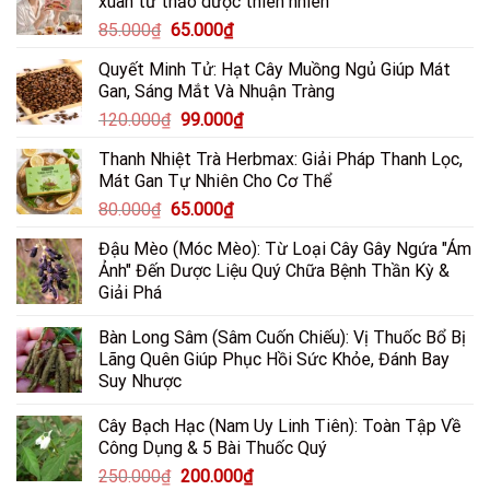
xuân từ thảo dược thiên nhiên
Trị
95.000₫.
là:
Loét
Giá
Giá
85.000
₫
65.000
₫
70.000₫.
Dạ
gốc
hiện
Dày
Quyết Minh Tử: Hạt Cây Muồng Ngủ Giúp Mát
là:
tại
Gan, Sáng Mắt Và Nhuận Tràng
85.000₫.
là:
Giá
Giá
120.000
₫
99.000
₫
65.000₫.
gốc
hiện
Thanh Nhiệt Trà Herbmax: Giải Pháp Thanh Lọc,
là:
tại
Mát Gan Tự Nhiên Cho Cơ Thể
120.000₫.
là:
Giá
Giá
80.000
₫
65.000
₫
99.000₫.
gốc
hiện
Đậu Mèo (Móc Mèo): Từ Loại Cây Gây Ngứa "Ám
là:
tại
Ảnh" Đến Dược Liệu Quý Chữa Bệnh Thần Kỳ &
80.000₫.
là:
Giải Phá
65.000₫.
Bàn Long Sâm (Sâm Cuốn Chiếu): Vị Thuốc Bổ Bị
Lãng Quên Giúp Phục Hồi Sức Khỏe, Đánh Bay
Suy Nhược
Cây Bạch Hạc (Nam Uy Linh Tiên): Toàn Tập Về
Công Dụng & 5 Bài Thuốc Quý
Giá
Giá
250.000
₫
200.000
₫