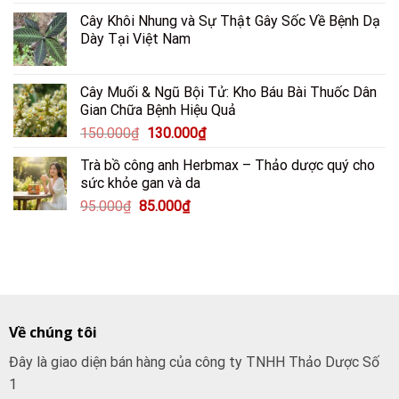
gốc
hiện
Cây Khôi Nhung và Sự Thật Gây Sốc Về Bệnh Dạ
là:
tại
Dày Tại Việt Nam
250.000₫.
là:
200.000₫.
Cây Muối & Ngũ Bội Tử: Kho Báu Bài Thuốc Dân
Gian Chữa Bệnh Hiệu Quả
Giá
Giá
150.000
₫
130.000
₫
gốc
hiện
Trà bồ công anh Herbmax – Thảo dược quý cho
là:
tại
sức khỏe gan và da
150.000₫.
là:
Giá
Giá
95.000
₫
85.000
₫
130.000₫.
gốc
hiện
là:
tại
95.000₫.
là:
85.000₫.
Về chúng tôi
Đây là giao diện bán hàng của công ty TNHH Thảo Dược Số
1