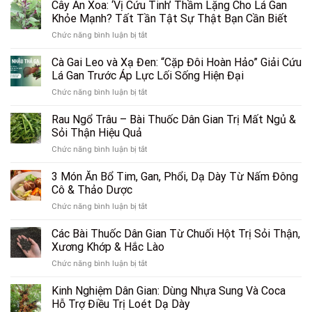
Xạ
Cây An Xoa: ‘Vị Cứu Tinh’ Thầm Lặng Cho Lá Gan
Đen:
Khỏe Mạnh? Tất Tần Tật Sự Thật Bạn Cần Biết
Công
ở
Chức năng bình luận bị tắt
Dụng,
Cây
Cách
An
Cà Gai Leo và Xạ Đen: “Cặp Đôi Hoàn Hảo” Giải Cứu
Dùng
Xoa:
và
Lá Gan Trước Áp Lực Lối Sống Hiện Đại
‘Vị
Liều
ở
Chức năng bình luận bị tắt
Cứu
Lượng
Cà
Tinh’
Chuẩn
Gai
Rau Ngổ Trâu – Bài Thuốc Dân Gian Trị Mất Ngủ &
Thầm
Đông
Leo
Lặng
Sỏi Thận Hiệu Quả
Y
và
Cho
ở
Chức năng bình luận bị tắt
Xạ
Lá
Rau
Đen:
Gan
Ngổ
3 Món Ăn Bổ Tim, Gan, Phổi, Dạ Dày Từ Nấm Đông
“Cặp
Khỏe
Trâu
Đôi
Cô & Thảo Dược
Mạnh?
–
Hoàn
Tất
ở
Chức năng bình luận bị tắt
Bài
Hảo”
Tần
3
Thuốc
Giải
Tật
Món
Các Bài Thuốc Dân Gian Từ Chuối Hột Trị Sỏi Thận,
Dân
Cứu
Sự
Ăn
Gian
Xương Khớp & Hắc Lào
Lá
Thật
Bổ
Trị
Gan
Bạn
ở
Chức năng bình luận bị tắt
Tim,
Mất
Trước
Cần
Các
Gan,
Ngủ
Áp
Biết
Bài
Kinh Nghiệm Dân Gian: Dùng Nhựa Sung Và Coca
Phổi,
&
Lực
Thuốc
Dạ
Hỗ Trợ Điều Trị Loét Dạ Dày
Sỏi
Lối
Dân