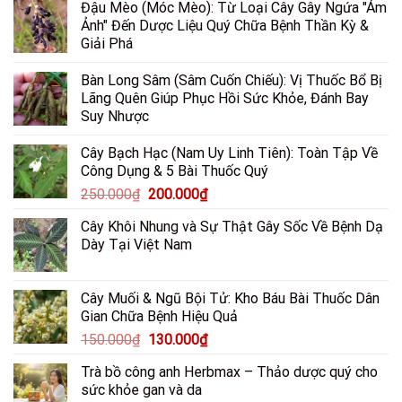
Đậu Mèo (Móc Mèo): Từ Loại Cây Gây Ngứa "Ám
là:
tại
Ảnh" Đến Dược Liệu Quý Chữa Bệnh Thần Kỳ &
80.000₫.
là:
Giải Phá
65.000₫.
Bàn Long Sâm (Sâm Cuốn Chiếu): Vị Thuốc Bổ Bị
Lãng Quên Giúp Phục Hồi Sức Khỏe, Đánh Bay
Suy Nhược
Cây Bạch Hạc (Nam Uy Linh Tiên): Toàn Tập Về
Công Dụng & 5 Bài Thuốc Quý
Giá
Giá
250.000
₫
200.000
₫
gốc
hiện
Cây Khôi Nhung và Sự Thật Gây Sốc Về Bệnh Dạ
là:
tại
Dày Tại Việt Nam
250.000₫.
là:
200.000₫.
Cây Muối & Ngũ Bội Tử: Kho Báu Bài Thuốc Dân
Gian Chữa Bệnh Hiệu Quả
Giá
Giá
150.000
₫
130.000
₫
gốc
hiện
Trà bồ công anh Herbmax – Thảo dược quý cho
là:
tại
sức khỏe gan và da
150.000₫.
là: