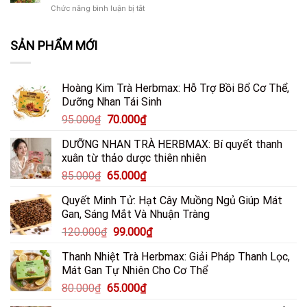
Dày
Thận
Sống
ở
Chức năng bình luận bị tắt
Gian
Từ
Hiệu
Hiện
Kinh
Từ
Nấm
Quả
Đại
Nghiệm
Chuối
Đông
SẢN PHẨM MỚI
Dân
Hột
Cô
Gian:
Trị
&
Dùng
Sỏi
Thảo
Nhựa
Thận,
Dược
Hoàng Kim Trà Herbmax: Hỗ Trợ Bồi Bổ Cơ Thể,
Sung
Xương
Dưỡng Nhan Tái Sinh
Và
Khớp
Coca
&
Giá
Giá
95.000
₫
70.000
₫
Hỗ
Hắc
gốc
hiện
Trợ
Lào
DƯỠNG NHAN TRÀ HERBMAX: Bí quyết thanh
là:
tại
Điều
xuân từ thảo dược thiên nhiên
Trị
95.000₫.
là:
Loét
Giá
Giá
85.000
₫
65.000
₫
70.000₫.
Dạ
gốc
hiện
Dày
Quyết Minh Tử: Hạt Cây Muồng Ngủ Giúp Mát
là:
tại
Gan, Sáng Mắt Và Nhuận Tràng
85.000₫.
là:
Giá
Giá
120.000
₫
99.000
₫
65.000₫.
gốc
hiện
Thanh Nhiệt Trà Herbmax: Giải Pháp Thanh Lọc,
là:
tại
Mát Gan Tự Nhiên Cho Cơ Thể
120.000₫.
là:
Giá
Giá
80.000
₫
65.000
₫
99.000₫.
gốc
hiện