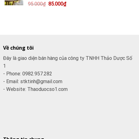
Giá
Giá
95.000
₫
85.000
₫
130.000₫.
gốc
hiện
là:
tại
95.000₫.
là:
85.000₫.
Về chúng tôi
Đây là giao diện bán hàng của công ty TNHH Thảo Dược Số
1
- Phone: 0982.957.282
- Email: stktinh@gmail.com
- Website: Thaoduocso1.com