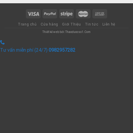
Trang chủ
Cửa hàng
Giới Thiệu
Tin tức
Liên hệ
Thiết kế web bởi: Thaoduocso1.Com
Tư vấn miễn phí (24/7)
0982957282