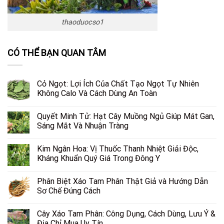
thaoduocso1
CÓ THỂ BẠN QUAN TÂM
Cỏ Ngọt: Lợi Ích Của Chất Tạo Ngọt Tự Nhiên
Không Calo Và Cách Dùng An Toàn
Quyết Minh Tử: Hạt Cây Muồng Ngủ Giúp Mát Gan,
Sáng Mắt Và Nhuận Tràng
Kim Ngân Hoa: Vị Thuốc Thanh Nhiệt Giải Độc,
Kháng Khuẩn Quý Giá Trong Đông Y
Phân Biệt Xáo Tam Phân Thật Giả và Hướng Dẫn
Sơ Chế Đúng Cách
Cây Xáo Tam Phân: Công Dụng, Cách Dùng, Lưu Ý &
Địa Chỉ Mua Uy Tín