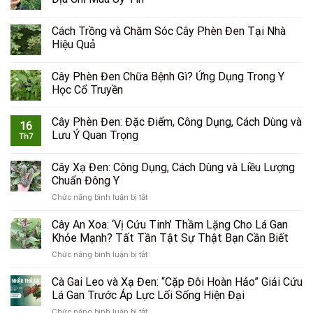
Cách Trồng và Chăm Sóc Cây Phèn Đen Tại Nhà
Hiệu Quả
Cây Phèn Đen Chữa Bệnh Gì? Ứng Dụng Trong Y
Học Cổ Truyền
Cây Phèn Đen: Đặc Điểm, Công Dụng, Cách Dùng và
16
Lưu Ý Quan Trọng
Th7
Cây Xạ Đen: Công Dụng, Cách Dùng và Liều Lượng
Chuẩn Đông Y
ở
Chức năng bình luận bị tắt
Cây
Xạ
Cây An Xoa: ‘Vị Cứu Tinh’ Thầm Lặng Cho Lá Gan
Đen:
Khỏe Mạnh? Tất Tần Tật Sự Thật Bạn Cần Biết
Công
ở
Chức năng bình luận bị tắt
Dụng,
Cây
Cách
An
Cà Gai Leo và Xạ Đen: “Cặp Đôi Hoàn Hảo” Giải Cứu
Dùng
Xoa:
và
Lá Gan Trước Áp Lực Lối Sống Hiện Đại
‘Vị
Liều
ở
Chức năng bình luận bị tắt