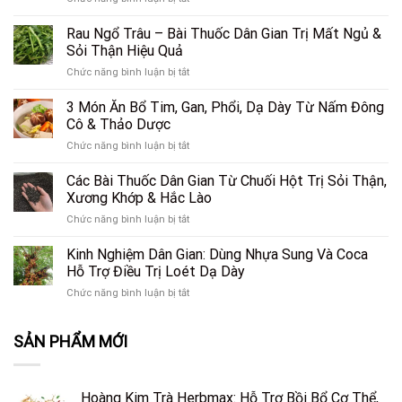
Cứu
Lượng
Cà
Tinh’
Chuẩn
Gai
Rau Ngổ Trâu – Bài Thuốc Dân Gian Trị Mất Ngủ &
Thầm
Đông
Leo
Lặng
Sỏi Thận Hiệu Quả
Y
và
Cho
ở
Chức năng bình luận bị tắt
Xạ
Lá
Rau
Đen:
Gan
Ngổ
3 Món Ăn Bổ Tim, Gan, Phổi, Dạ Dày Từ Nấm Đông
“Cặp
Khỏe
Trâu
Đôi
Cô & Thảo Dược
Mạnh?
–
Hoàn
Tất
ở
Chức năng bình luận bị tắt
Bài
Hảo”
Tần
3
Thuốc
Giải
Tật
Món
Các Bài Thuốc Dân Gian Từ Chuối Hột Trị Sỏi Thận,
Dân
Cứu
Sự
Ăn
Gian
Xương Khớp & Hắc Lào
Lá
Thật
Bổ
Trị
Gan
Bạn
ở
Chức năng bình luận bị tắt
Tim,
Mất
Trước
Cần
Các
Gan,
Ngủ
Áp
Biết
Bài
Kinh Nghiệm Dân Gian: Dùng Nhựa Sung Và Coca
Phổi,
&
Lực
Thuốc
Dạ
Hỗ Trợ Điều Trị Loét Dạ Dày
Sỏi
Lối
Dân
Dày
Thận
Sống
ở
Chức năng bình luận bị tắt
Gian
Từ
Hiệu
Hiện
Kinh
Từ
Nấm
Quả
Đại
Nghiệm
Chuối
Đông
SẢN PHẨM MỚI
Dân
Hột
Cô
Gian:
Trị
&
Dùng
Sỏi
Thảo
Nhựa
Thận,
Dược
Hoàng Kim Trà Herbmax: Hỗ Trợ Bồi Bổ Cơ Thể,
Sung
Xương