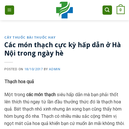
Skip
0
to
content
CÂY THUỐC BÀI THUỐC HAY
Các món thạch cực kỳ hấp dẫn ở Hà
Nội trong ngày hè
POSTED ON
18/10/2017
BY
ADMIN
Thạch hoa quả
Một trong
các món thạch
siêu hấp dẫn mà bạn phải thốt
lên thích thú ngay từ lần đầu thưởng thức đó là thạch hoa
quả. Bát thạch nhỏ xinh nhưng ăn xong bạn cũng thấy hòm
hòm bụng đó nha. Thạch có nhiều màu sắc cộng thêm vị
ngọt mát của hoa quả khiến bạn cứ muốn ăn mãi không thôi.