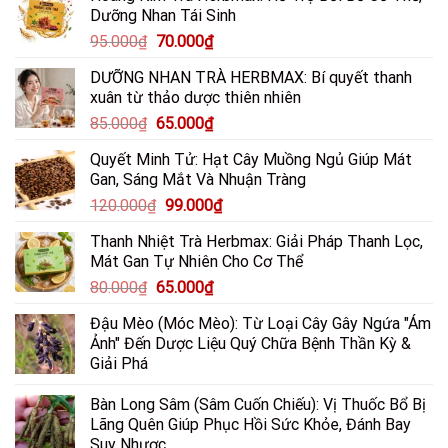
Dưỡng Nhan Tái Sinh
Và
Khớp
Coca
&
Giá
Giá
95.000
₫
70.000
₫
Hỗ
Hắc
gốc
hiện
Trợ
Lào
DƯỠNG NHAN TRÀ HERBMAX: Bí quyết thanh
là:
tại
Điều
xuân từ thảo dược thiên nhiên
Trị
95.000₫.
là:
Loét
Giá
Giá
85.000
₫
65.000
₫
70.000₫.
Dạ
gốc
hiện
Dày
Quyết Minh Tử: Hạt Cây Muồng Ngủ Giúp Mát
là:
tại
Gan, Sáng Mắt Và Nhuận Tràng
85.000₫.
là:
Giá
Giá
120.000
₫
99.000
₫
65.000₫.
gốc
hiện
Thanh Nhiệt Trà Herbmax: Giải Pháp Thanh Lọc,
là:
tại
Mát Gan Tự Nhiên Cho Cơ Thể
120.000₫.
là:
Giá
Giá
80.000
₫
65.000
₫
99.000₫.
gốc
hiện
Đậu Mèo (Móc Mèo): Từ Loại Cây Gây Ngứa "Ám
là:
tại
Ảnh" Đến Dược Liệu Quý Chữa Bệnh Thần Kỳ &
80.000₫.
là:
Giải Phá
65.000₫.
Bàn Long Sâm (Sâm Cuốn Chiếu): Vị Thuốc Bổ Bị
Lãng Quên Giúp Phục Hồi Sức Khỏe, Đánh Bay
Suy Nhược