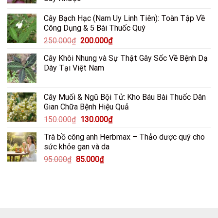
Cây Bạch Hạc (Nam Uy Linh Tiên): Toàn Tập Về
Công Dụng & 5 Bài Thuốc Quý
Giá
Giá
250.000
₫
200.000
₫
gốc
hiện
Cây Khôi Nhung và Sự Thật Gây Sốc Về Bệnh Dạ
là:
tại
Dày Tại Việt Nam
250.000₫.
là:
200.000₫.
Cây Muối & Ngũ Bội Tử: Kho Báu Bài Thuốc Dân
Gian Chữa Bệnh Hiệu Quả
Giá
Giá
150.000
₫
130.000
₫
gốc
hiện
Trà bồ công anh Herbmax – Thảo dược quý cho
là:
tại
sức khỏe gan và da
150.000₫.
là:
Giá
Giá
95.000
₫
85.000
₫
130.000₫.
gốc
hiện
là:
tại
95.000₫.
là:
85.000₫.