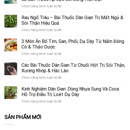
‘Vị
Liều
ở
Chức năng bình luận bị tắt
Cứu
Lượng
Cà
Tinh’
Chuẩn
Gai
Rau Ngổ Trâu – Bài Thuốc Dân Gian Trị Mất Ngủ &
Thầm
Đông
Leo
Lặng
Sỏi Thận Hiệu Quả
Y
và
Cho
ở
Chức năng bình luận bị tắt
Xạ
Lá
Rau
Đen:
Gan
Ngổ
3 Món Ăn Bổ Tim, Gan, Phổi, Dạ Dày Từ Nấm Đông
“Cặp
Khỏe
Trâu
Đôi
Cô & Thảo Dược
Mạnh?
–
Hoàn
Tất
ở
Chức năng bình luận bị tắt
Bài
Hảo”
Tần
3
Thuốc
Giải
Tật
Món
Các Bài Thuốc Dân Gian Từ Chuối Hột Trị Sỏi Thận,
Dân
Cứu
Sự
Ăn
Gian
Xương Khớp & Hắc Lào
Lá
Thật
Bổ
Trị
Gan
Bạn
ở
Chức năng bình luận bị tắt
Tim,
Mất
Trước
Cần
Các
Gan,
Ngủ
Áp
Biết
Bài
Kinh Nghiệm Dân Gian: Dùng Nhựa Sung Và Coca
Phổi,
&
Lực
Thuốc
Dạ
Hỗ Trợ Điều Trị Loét Dạ Dày
Sỏi
Lối
Dân
Dày
Thận
Sống
ở
Chức năng bình luận bị tắt
Gian
Từ
Hiệu
Hiện
Kinh
Từ
Nấm
Quả
Đại
Nghiệm
Chuối
Đông
SẢN PHẨM MỚI
Dân
Hột
Cô
Gian:
Trị
&
Dùng
Sỏi
Thảo