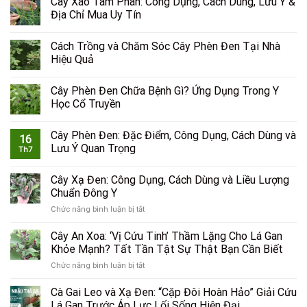
Cây Xáo Tam Phân: Công Dụng, Cách Dùng, Lưu Ý &
Địa Chỉ Mua Uy Tín
Cách Trồng và Chăm Sóc Cây Phèn Đen Tại Nhà
Hiệu Quả
Cây Phèn Đen Chữa Bệnh Gì? Ứng Dụng Trong Y
Học Cổ Truyền
Cây Phèn Đen: Đặc Điểm, Công Dụng, Cách Dùng và
16
Lưu Ý Quan Trọng
Th7
Cây Xạ Đen: Công Dụng, Cách Dùng và Liều Lượng
Chuẩn Đông Y
ở
Chức năng bình luận bị tắt
Cây
Xạ
Cây An Xoa: ‘Vị Cứu Tinh’ Thầm Lặng Cho Lá Gan
Đen:
Khỏe Mạnh? Tất Tần Tật Sự Thật Bạn Cần Biết
Công
ở
Chức năng bình luận bị tắt
Dụng,
Cây
Cách
An
Cà Gai Leo và Xạ Đen: “Cặp Đôi Hoàn Hảo” Giải Cứu
Dùng
Xoa:
và
Lá Gan Trước Áp Lực Lối Sống Hiện Đại