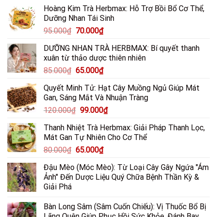
Nhựa
Thận,
Dược
Hoàng Kim Trà Herbmax: Hỗ Trợ Bồi Bổ Cơ Thể,
Sung
Xương
Dưỡng Nhan Tái Sinh
Và
Khớp
Coca
&
Giá
Giá
95.000
₫
70.000
₫
Hỗ
Hắc
gốc
hiện
Trợ
Lào
DƯỠNG NHAN TRÀ HERBMAX: Bí quyết thanh
là:
tại
Điều
xuân từ thảo dược thiên nhiên
Trị
95.000₫.
là:
Loét
Giá
Giá
85.000
₫
65.000
₫
70.000₫.
Dạ
gốc
hiện
Dày
Quyết Minh Tử: Hạt Cây Muồng Ngủ Giúp Mát
là:
tại
Gan, Sáng Mắt Và Nhuận Tràng
85.000₫.
là:
Giá
Giá
120.000
₫
99.000
₫
65.000₫.
gốc
hiện
Thanh Nhiệt Trà Herbmax: Giải Pháp Thanh Lọc,
là:
tại
Mát Gan Tự Nhiên Cho Cơ Thể
120.000₫.
là:
Giá
Giá
80.000
₫
65.000
₫
99.000₫.
gốc
hiện
Đậu Mèo (Móc Mèo): Từ Loại Cây Gây Ngứa "Ám
là:
tại
Ảnh" Đến Dược Liệu Quý Chữa Bệnh Thần Kỳ &
80.000₫.
là:
Giải Phá
65.000₫.
Bàn Long Sâm (Sâm Cuốn Chiếu): Vị Thuốc Bổ Bị
Lãng Quên Giúp Phục Hồi Sức Khỏe, Đánh Bay