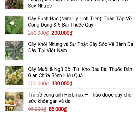
Suy Nhược
Cây Bạch Hạc (Nam Uy Linh Tiên): Toàn Tập Về
Công Dụng & 5 Bài Thuốc Quý
Giá
Giá
250.000
₫
200.000
₫
gốc
hiện
Cây Khôi Nhung và Sự Thật Gây Sốc Về Bệnh Dạ
là:
tại
Dày Tại Việt Nam
250.000₫.
là:
200.000₫.
Cây Muối & Ngũ Bội Tử: Kho Báu Bài Thuốc Dân
Gian Chữa Bệnh Hiệu Quả
Giá
Giá
150.000
₫
130.000
₫
gốc
hiện
Trà bồ công anh Herbmax – Thảo dược quý cho
là:
tại
sức khỏe gan và da
150.000₫.
là:
Giá
Giá
95.000
₫
85.000
₫
130.000₫.
gốc
hiện
là:
tại
95.000₫.
là:
85.000₫.