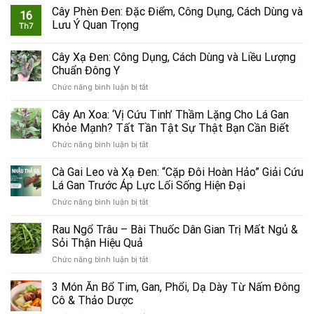
Cây Phèn Đen: Đặc Điểm, Công Dụng, Cách Dùng và
16
Lưu Ý Quan Trọng
Th7
Cây Xạ Đen: Công Dụng, Cách Dùng và Liều Lượng
Chuẩn Đông Y
ở
Chức năng bình luận bị tắt
Cây
Xạ
Cây An Xoa: ‘Vị Cứu Tinh’ Thầm Lặng Cho Lá Gan
Đen:
Khỏe Mạnh? Tất Tần Tật Sự Thật Bạn Cần Biết
Công
ở
Chức năng bình luận bị tắt
Dụng,
Cây
Cách
An
Cà Gai Leo và Xạ Đen: “Cặp Đôi Hoàn Hảo” Giải Cứu
Dùng
Xoa:
và
Lá Gan Trước Áp Lực Lối Sống Hiện Đại
‘Vị
Liều
ở
Chức năng bình luận bị tắt
Cứu
Lượng
Cà
Tinh’
Chuẩn
Gai
Rau Ngổ Trâu – Bài Thuốc Dân Gian Trị Mất Ngủ &
Thầm
Đông
Leo
Lặng
Sỏi Thận Hiệu Quả
Y
và
Cho
ở
Chức năng bình luận bị tắt
Xạ
Lá
Rau
Đen:
Gan
Ngổ
3 Món Ăn Bổ Tim, Gan, Phổi, Dạ Dày Từ Nấm Đông
“Cặp
Khỏe
Trâu
Đôi
Cô & Thảo Dược
Mạnh?
–
Hoàn
Tất