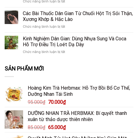
ở
Chức năng bình luận bị tắt
Bài
Hảo”
Tần
3
Thuốc
Giải
Tật
Món
Các Bài Thuốc Dân Gian Từ Chuối Hột Trị Sỏi Thận,
Dân
Cứu
Sự
Ăn
Gian
Xương Khớp & Hắc Lào
Lá
Thật
Bổ
Trị
Gan
Bạn
ở
Chức năng bình luận bị tắt
Tim,
Mất
Trước
Cần
Các
Gan,
Ngủ
Áp
Biết
Bài
Kinh Nghiệm Dân Gian: Dùng Nhựa Sung Và Coca
Phổi,
&
Lực
Thuốc
Dạ
Hỗ Trợ Điều Trị Loét Dạ Dày
Sỏi
Lối
Dân
Dày
Thận
Sống
ở
Chức năng bình luận bị tắt
Gian
Từ
Hiệu
Hiện
Kinh
Từ
Nấm
Quả
Đại
Nghiệm
Chuối
Đông
SẢN PHẨM MỚI
Dân
Hột
Cô
Gian:
Trị
&
Dùng
Sỏi
Thảo
Nhựa
Thận,
Dược
Hoàng Kim Trà Herbmax: Hỗ Trợ Bồi Bổ Cơ Thể,
Sung
Xương
Dưỡng Nhan Tái Sinh
Và
Khớp
Coca
&
Giá
Giá
95.000
₫
70.000
₫
Hỗ
Hắc
gốc
hiện
Trợ
Lào
DƯỠNG NHAN TRÀ HERBMAX: Bí quyết thanh
là:
tại
Điều
xuân từ thảo dược thiên nhiên
Trị
95.000₫.
là:
Loét
Giá
Giá
85.000
₫
65.000
₫
70.000₫.
Dạ
gốc
hiện
Dày