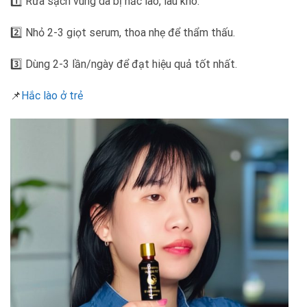
1️⃣ Rửa sạch vùng da bị hắc lào, lau khô.
2️⃣ Nhỏ 2-3 giọt serum, thoa nhẹ để thẩm thấu.
3️⃣ Dùng 2-3 lần/ngày để đạt hiệu quả tốt nhất.
📌
Hắc lào ở trẻ