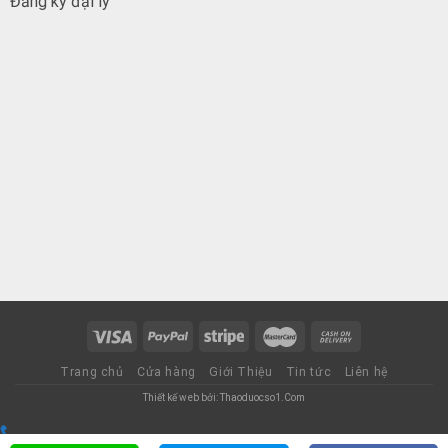
Đăng ký đại
lý
Trang chủ
Cửa hàng
Giới Thiệu
Tin tức
Liên hệ
Thiết kế web bởi: Thaoduocso1.Com