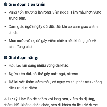
🔴 Giai đoạn tiến triển:
Vùng tổn thương
lan rộng
, viền ngoài
sậm màu hơn vùng
trung tâm
.
Cảm giác
ngứa ngáy dữ dội
, đôi khi có cảm giác châm
chích.
Mụn nước vỡ ra
, dễ gây viêm nhiễm nếu không giữ vệ
sinh đúng cách.
🔴 Giai đoạn nặng:
Hắc lào
lan sang nhiều vùng da khác
.
Ngứa kéo dài, có thể gây mất ngủ, stress.
Để lại vết thâm sẫm màu
, có nguy cơ tái phát nếu không
điều trị dứt điểm.
⚠️
Lưu ý:
Hắc lào dễ nhầm với
lang ben, viêm da dị ứng,
chàm
. Nếu không chắc chắn, nên đi khám da liễu để được