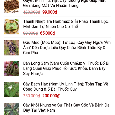
Quyết Minh Tử: Hạt Cây Muồng Ngủ Giúp Mát
là:
tại
Gan, Sáng Mắt Và Nhuận Tràng
85.000₫.
là:
Giá
Giá
120.000
₫
99.000
₫
65.000₫.
gốc
hiện
Thanh Nhiệt Trà Herbmax: Giải Pháp Thanh Lọc,
là:
tại
Mát Gan Tự Nhiên Cho Cơ Thể
120.000₫.
là:
Giá
Giá
80.000
₫
65.000
₫
99.000₫.
gốc
hiện
Đậu Mèo (Móc Mèo): Từ Loại Cây Gây Ngứa "Ám
là:
tại
Ảnh" Đến Dược Liệu Quý Chữa Bệnh Thần Kỳ &
80.000₫.
là:
Giải Phá
65.000₫.
Bàn Long Sâm (Sâm Cuốn Chiếu): Vị Thuốc Bổ Bị
Lãng Quên Giúp Phục Hồi Sức Khỏe, Đánh Bay
Suy Nhược
Cây Bạch Hạc (Nam Uy Linh Tiên): Toàn Tập Về
Công Dụng & 5 Bài Thuốc Quý
Giá
Giá
250.000
₫
200.000
₫
gốc
hiện
Cây Khôi Nhung và Sự Thật Gây Sốc Về Bệnh Dạ
là:
tại
Dày Tại Việt Nam
250.000₫.
là: