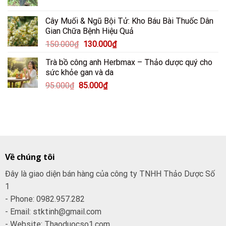
200.000₫.
Cây Muối & Ngũ Bội Tử: Kho Báu Bài Thuốc Dân
Gian Chữa Bệnh Hiệu Quả
Giá
Giá
150.000
₫
130.000
₫
gốc
hiện
Trà bồ công anh Herbmax – Thảo dược quý cho
là:
tại
sức khỏe gan và da
150.000₫.
là:
Giá
Giá
95.000
₫
85.000
₫
130.000₫.
gốc
hiện
là:
tại
95.000₫.
là:
85.000₫.
Về chúng tôi
Đây là giao diện bán hàng của công ty TNHH Thảo Dược Số
1
- Phone: 0982.957.282
- Email: stktinh@gmail.com
- Website: Thaoduocso1.com