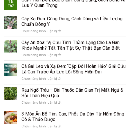
16
Lưu Ý Quan Trọng
Th7
Cây Xạ Đen: Công Dụng, Cách Dùng và Liều Lượng
Chuẩn Đông Y
ở
Chức năng bình luận bị tắt
Cây
Xạ
Cây An Xoa: ‘Vị Cứu Tinh’ Thầm Lặng Cho Lá Gan
Đen:
Khỏe Mạnh? Tất Tần Tật Sự Thật Bạn Cần Biết
Công
ở
Chức năng bình luận bị tắt
Dụng,
Cây
Cách
An
Cà Gai Leo và Xạ Đen: “Cặp Đôi Hoàn Hảo” Giải Cứu
Dùng
Xoa:
và
Lá Gan Trước Áp Lực Lối Sống Hiện Đại
‘Vị
Liều
ở
Chức năng bình luận bị tắt
Cứu
Lượng
Cà
Tinh’
Chuẩn
Gai
Rau Ngổ Trâu – Bài Thuốc Dân Gian Trị Mất Ngủ &
Thầm
Đông
Leo
Lặng
Sỏi Thận Hiệu Quả
Y
và
Cho
ở
Chức năng bình luận bị tắt
Xạ
Lá
Rau
Đen:
Gan
Ngổ
3 Món Ăn Bổ Tim, Gan, Phổi, Dạ Dày Từ Nấm Đông
“Cặp
Khỏe
Trâu
Đôi
Cô & Thảo Dược
Mạnh?
–
Hoàn
Tất
ở
Chức năng bình luận bị tắt
Bài
Hảo”
Tần