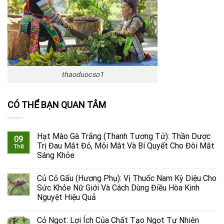
thaoduocso1
CÓ THỂ BẠN QUAN TÂM
Hạt Mào Gà Trắng (Thanh Tương Tử): Thần Dược
09
Trị Đau Mắt Đỏ, Mỏi Mắt Và Bí Quyết Cho Đôi Mắt
Th8
Sáng Khỏe
Củ Cỏ Gấu (Hương Phụ): Vị Thuốc Nam Kỳ Diệu Cho
Sức Khỏe Nữ Giới Và Cách Dùng Điều Hòa Kinh
Nguyệt Hiệu Quả
Cỏ Ngọt: Lợi Ích Của Chất Tạo Ngọt Tự Nhiên