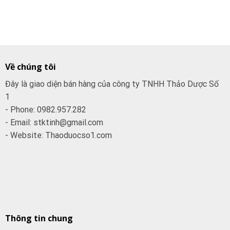
gốc
hiện
là:
tại
95.000₫.
là:
85.000₫.
Về chúng tôi
Đây là giao diện bán hàng của công ty TNHH Thảo Dược Số
1
- Phone: 0982.957.282
- Email: stktinh@gmail.com
- Website: Thaoduocso1.com
Thông tin chung