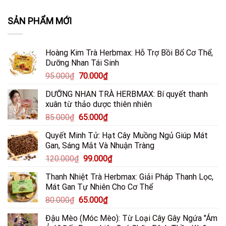
3
Thuốc
Giải
Tật
Món
Dân
Cứu
Sự
SẢN PHẨM MỚI
Ăn
Gian
Lá
Thật
Bổ
Trị
Gan
Bạn
Tim,
Mất
Trước
Cần
Gan,
Ngủ
Áp
Biết
Hoàng Kim Trà Herbmax: Hỗ Trợ Bồi Bổ Cơ Thể,
Phổi,
&
Lực
Dưỡng Nhan Tái Sinh
Dạ
Sỏi
Lối
Dày
Thận
Sống
Giá
Giá
95.000
₫
70.000
₫
Từ
Hiệu
Hiện
gốc
hiện
Nấm
Quả
Đại
DƯỠNG NHAN TRÀ HERBMAX: Bí quyết thanh
là:
tại
Đông
xuân từ thảo dược thiên nhiên
Cô
95.000₫.
là:
&
Giá
Giá
85.000
₫
65.000
₫
70.000₫.
Thảo
gốc
hiện
Dược
Quyết Minh Tử: Hạt Cây Muồng Ngủ Giúp Mát
là:
tại
Gan, Sáng Mắt Và Nhuận Tràng
85.000₫.
là:
Giá
Giá
120.000
₫
99.000
₫
65.000₫.
gốc
hiện
Thanh Nhiệt Trà Herbmax: Giải Pháp Thanh Lọc,
là:
tại
Mát Gan Tự Nhiên Cho Cơ Thể
120.000₫.
là:
Giá
Giá
80.000
₫
65.000
₫
99.000₫.
gốc
hiện
Đậu Mèo (Móc Mèo): Từ Loại Cây Gây Ngứa "Ám
là:
tại