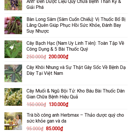
Ảnh" Đến Dược Liệu Quý Chữa Bệnh Thần Kỳ &
80.000₫.
là:
Giải Phá
65.000₫.
Bàn Long Sâm (Sâm Cuốn Chiếu): Vị Thuốc Bổ Bị
Lãng Quên Giúp Phục Hồi Sức Khỏe, Đánh Bay
Suy Nhược
Cây Bạch Hạc (Nam Uy Linh Tiên): Toàn Tập Về
Công Dụng & 5 Bài Thuốc Quý
Giá
Giá
250.000
₫
200.000
₫
gốc
hiện
Cây Khôi Nhung và Sự Thật Gây Sốc Về Bệnh Dạ
là:
tại
Dày Tại Việt Nam
250.000₫.
là:
200.000₫.
Cây Muối & Ngũ Bội Tử: Kho Báu Bài Thuốc Dân
Gian Chữa Bệnh Hiệu Quả
Giá
Giá
150.000
₫
130.000
₫
gốc
hiện
Trà bồ công anh Herbmax – Thảo dược quý cho
là:
tại
sức khỏe gan và da
150.000₫.
là:
Giá
Giá
95.000
₫
85.000
₫
130.000₫.