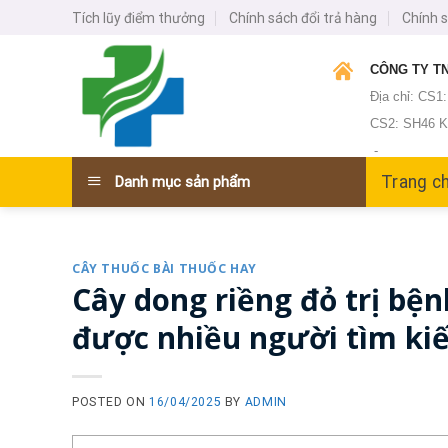
Skip
Tích lũy điểm thưởng
Chính sách đổi trả hàng
Chính 
to
content
CÔNG TY TN
Địa chỉ: CS1
CS2: SH46 KĐ
-
Trang c
Danh mục sản phẩm
CÂY THUỐC BÀI THUỐC HAY
Cây dong riềng đỏ trị bện
được nhiều người tìm ki
POSTED ON
16/04/2025
BY
ADMIN