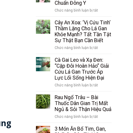
Chuẩn Đông Y
ở
Chức năng bình luận bị tắt
Cây
Xạ
Cây An Xoa: ‘Vị Cứu Tinh’
Đen:
Thầm Lặng Cho Lá Gan
Công
Khỏe Mạnh? Tất Tần Tật
Dụng,
Sự Thật Bạn Cần Biết
Cách
ở
Chức năng bình luận bị tắt
Dùng
Cây
và
An
Cà Gai Leo và Xạ Đen:
Liều
Xoa:
“Cặp Đôi Hoàn Hảo” Giải
Lượng
‘Vị
Cứu Lá Gan Trước Áp
Chuẩn
Cứu
Lực Lối Sống Hiện Đại
Đông
Tinh’
Y
ở
Chức năng bình luận bị tắt
Thầm
Cà
Lặng
Gai
Rau Ngổ Trâu – Bài
Cho
Leo
Thuốc Dân Gian Trị Mất
Lá
và
Ngủ & Sỏi Thận Hiệu Quả
Gan
Xạ
Khỏe
ở
Chức năng bình luận bị tắt
Đen:
ùng
Mạnh?
Rau
“Cặp
Tất
Ngổ
3 Món Ăn Bổ Tim, Gan,
Đôi
Tần