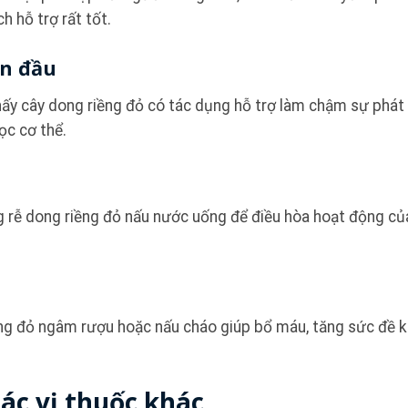
h hỗ trợ rất tốt.
ạn đầu
ấy cây dong riềng đỏ có tác dụng hỗ trợ làm chậm sự phát 
ọc cơ thể.
ùng rễ dong riềng đỏ nấu nước uống để điều hòa hoạt động củ
ềng đỏ ngâm rượu hoặc nấu cháo giúp bổ máu, tăng sức đề k
các vị thuốc khác