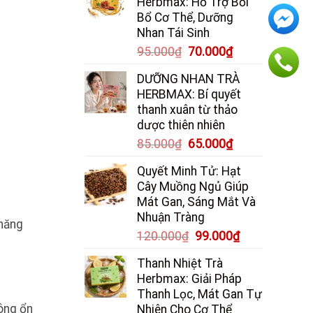
Herbmax: Hỗ Trợ Bồi
Và
Hắc
Bổ Cơ Thể, Dưỡng
Coca
Lào
Hỗ
Nhan Tái Sinh
Trợ
Giá
Giá
95.000
₫
70.000
₫
Điều
gốc
hiện
Trị
DƯỠNG NHAN TRÀ
là:
tại
Loét
HERBMAX: Bí quyết
Dạ
95.000₫.
là:
thanh xuân từ thảo
Dày
70.000₫.
dược thiên nhiên
Giá
Giá
85.000
₫
65.000
₫
gốc
hiện
Quyết Minh Tử: Hạt
là:
tại
Cây Muồng Ngủ Giúp
85.000₫.
là:
Mát Gan, Sáng Mắt Và
65.000₫.
Nhuận Tràng
 năng
Giá
Giá
120.000
₫
99.000
₫
gốc
hiện
Thanh Nhiệt Trà
là:
tại
Herbmax: Giải Pháp
120.000₫.
là:
Thanh Lọc, Mát Gan Tự
99.000₫.
hông ổn
Nhiên Cho Cơ Thể