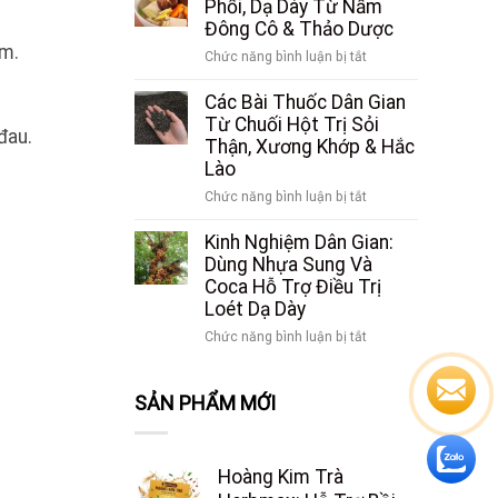
Trâu
Phổi, Dạ Dày Từ Nấm
Hoàn
Tật
–
Đông Cô & Thảo Dược
Hảo”
Sự
Bài
ậm.
Giải
ở
Chức năng bình luận bị tắt
Thật
Thuốc
Cứu
3
Bạn
Dân
Lá
Món
Các Bài Thuốc Dân Gian
Cần
Gian
Gan
Ăn
Từ Chuối Hột Trị Sỏi
Biết
Trị
đau.
Trước
Bổ
Thận, Xương Khớp & Hắc
Mất
Áp
Tim,
Lào
Ngủ
Lực
Gan,
&
ở
Chức năng bình luận bị tắt
Lối
Phổi,
Sỏi
Các
Sống
Dạ
Thận
Bài
Kinh Nghiệm Dân Gian:
Hiện
Dày
Hiệu
Thuốc
Dùng Nhựa Sung Và
Đại
Từ
Quả
Dân
Coca Hỗ Trợ Điều Trị
Nấm
Gian
Loét Dạ Dày
Đông
Từ
Cô
ở
Chức năng bình luận bị tắt
Chuối
&
Kinh
Hột
Thảo
Nghiệm
Trị
Dược
SẢN PHẨM MỚI
Dân
Sỏi
Gian:
Thận,
Dùng
Xương
Nhựa
Khớp
Hoàng Kim Trà
Sung
&