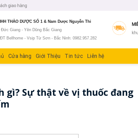
sách giao hàng
HH THẢO DƯỢC SỐ 1 & Nam Dược Nguyễn Thi
MI
: Đức Giang - Yên Dũng Bắc Giang
khu
T Bellhome - Vsip Từ Sơn - Bắc Ninh: 0982.957.282
hủ
Cửa hàng
Giới Thiệu
Tin tức
Liên hệ
h gì? Sự thật về vị thuốc đang
ếm