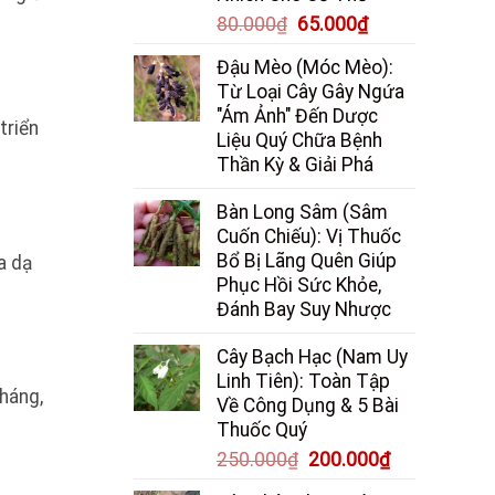
Giá
Giá
80.000
₫
65.000
₫
gốc
hiện
Đậu Mèo (Móc Mèo):
là:
tại
Từ Loại Cây Gây Ngứa
80.000₫.
là:
"Ám Ảnh" Đến Dược
65.000₫.
triển
Liệu Quý Chữa Bệnh
Thần Kỳ & Giải Phá
Bàn Long Sâm (Sâm
Cuốn Chiếu): Vị Thuốc
Bổ Bị Lãng Quên Giúp
a dạ
Phục Hồi Sức Khỏe,
Đánh Bay Suy Nhược
Cây Bạch Hạc (Nam Uy
Linh Tiên): Toàn Tập
háng,
Về Công Dụng & 5 Bài
Thuốc Quý
Giá
Giá
250.000
₫
200.000
₫
gốc
hiện