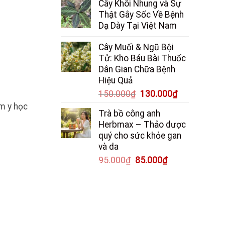
Cây Khôi Nhung và Sự
là:
tại
Thật Gây Sốc Về Bệnh
250.000₫.
là:
Dạ Dày Tại Việt Nam
200.000₫.
Cây Muối & Ngũ Bội
Tử: Kho Báu Bài Thuốc
Dân Gian Chữa Bệnh
Hiệu Quả
Giá
Giá
150.000
₫
130.000
₫
gốc
hiện
m y học
Trà bồ công anh
là:
tại
Herbmax – Thảo dược
150.000₫.
là:
quý cho sức khỏe gan
130.000₫.
và da
Giá
Giá
95.000
₫
85.000
₫
gốc
hiện
là:
tại
95.000₫.
là:
85.000₫.