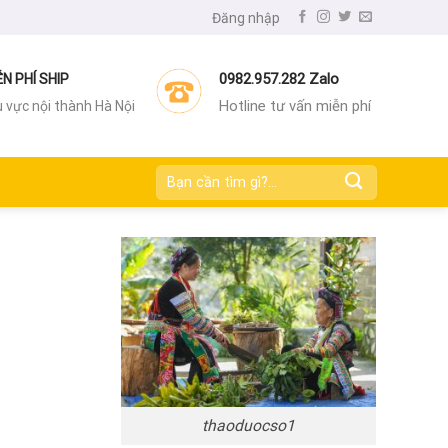
Đăng nhập
0982.957.282 Zalo
ỄN PHÍ SHIP
Hotline tư vấn miễn phí
 vực nội thành Hà Nội
Tìm
kiếm:
thaoduocso1