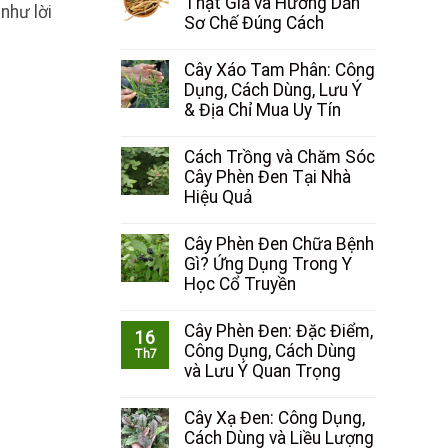
Thật Giả và Hướng Dẫn
như lời
Sơ Chế Đúng Cách
Cây Xáo Tam Phân: Công
Dụng, Cách Dùng, Lưu Ý
& Địa Chỉ Mua Uy Tín
Cách Trồng và Chăm Sóc
Cây Phèn Đen Tại Nhà
Hiệu Quả
Cây Phèn Đen Chữa Bệnh
Gì? Ứng Dụng Trong Y
Học Cổ Truyền
Cây Phèn Đen: Đặc Điểm,
16
Công Dụng, Cách Dùng
Th7
và Lưu Ý Quan Trọng
Cây Xạ Đen: Công Dụng,
Cách Dùng và Liều Lượng