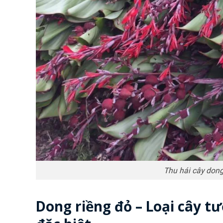
Thu hái cây dong
Dong riềng đỏ – Loại cây t