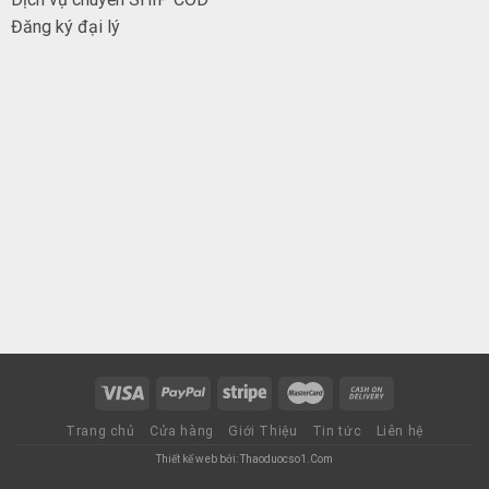
Đăng ký đại
lý
Trang chủ
Cửa hàng
Giới Thiệu
Tin tức
Liên hệ
Thiết kế web bởi: Thaoduocso1.Com