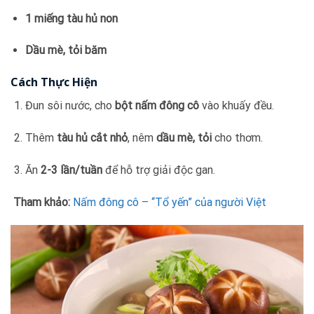
1 miếng tàu hủ non
Dầu mè, tỏi băm
Cách Thực Hiện
Đun sôi nước, cho
bột nấm đông cô
vào khuấy đều.
Thêm
tàu hủ cắt nhỏ
, nêm
dầu mè, tỏi
cho thơm.
Ăn
2-3 lần/tuần
để hỗ trợ giải độc gan.
Tham khảo:
Nấm đông cô – “Tổ yến” của người Việt