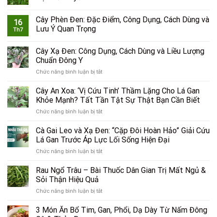
Cây Phèn Đen: Đặc Điểm, Công Dụng, Cách Dùng và
16
Lưu Ý Quan Trọng
Th7
Cây Xạ Đen: Công Dụng, Cách Dùng và Liều Lượng
Chuẩn Đông Y
ở
Chức năng bình luận bị tắt
Cây
Xạ
Cây An Xoa: ‘Vị Cứu Tinh’ Thầm Lặng Cho Lá Gan
Đen:
Khỏe Mạnh? Tất Tần Tật Sự Thật Bạn Cần Biết
Công
ở
Chức năng bình luận bị tắt
Dụng,
Cây
Cách
An
Cà Gai Leo và Xạ Đen: “Cặp Đôi Hoàn Hảo” Giải Cứu
Dùng
Xoa:
và
Lá Gan Trước Áp Lực Lối Sống Hiện Đại
‘Vị
Liều
ở
Chức năng bình luận bị tắt
Cứu
Lượng
Cà
Tinh’
Chuẩn
Gai
Rau Ngổ Trâu – Bài Thuốc Dân Gian Trị Mất Ngủ &
Thầm
Đông
Leo
Lặng
Sỏi Thận Hiệu Quả
Y
và
Cho
ở
Chức năng bình luận bị tắt
Xạ
Lá
Rau
Đen:
Gan
Ngổ
3 Món Ăn Bổ Tim, Gan, Phổi, Dạ Dày Từ Nấm Đông
“Cặp
Khỏe
Trâu
Đôi