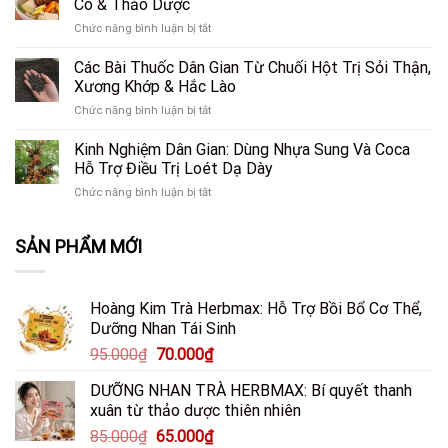
Cô & Thảo Dược
Mạnh?
–
Hoàn
Tất
ở
Chức năng bình luận bị tắt
Bài
Hảo”
Tần
3
Thuốc
Giải
Tật
Món
Các Bài Thuốc Dân Gian Từ Chuối Hột Trị Sỏi Thận,
Dân
Cứu
Sự
Ăn
Gian
Xương Khớp & Hắc Lào
Lá
Thật
Bổ
Trị
Gan
Bạn
ở
Chức năng bình luận bị tắt
Tim,
Mất
Trước
Cần
Các
Gan,
Ngủ
Áp
Biết
Bài
Kinh Nghiệm Dân Gian: Dùng Nhựa Sung Và Coca
Phổi,
&
Lực
Thuốc
Dạ
Hỗ Trợ Điều Trị Loét Dạ Dày
Sỏi
Lối
Dân
Dày
Thận
Sống
ở
Chức năng bình luận bị tắt
Gian
Từ
Hiệu
Hiện
Kinh
Từ
Nấm
Quả
Đại
Nghiệm
Chuối
Đông
SẢN PHẨM MỚI
Dân
Hột
Cô
Gian:
Trị
&
Dùng
Sỏi
Thảo
Nhựa
Thận,
Dược
Hoàng Kim Trà Herbmax: Hỗ Trợ Bồi Bổ Cơ Thể,
Sung
Xương
Dưỡng Nhan Tái Sinh
Và
Khớp
Coca
&
Giá
Giá
95.000
₫
70.000
₫
Hỗ
Hắc
gốc
hiện
Trợ
Lào
DƯỠNG NHAN TRÀ HERBMAX: Bí quyết thanh
là:
tại
Điều
xuân từ thảo dược thiên nhiên
Trị
95.000₫.
là:
Loét
Giá
Giá
85.000
₫
65.000
₫
70.000₫.
Dạ