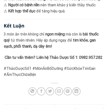
⚠
Người có bệnh nền
nên tham khảo ý kiến thầy thuốc.
⚠
Kết hợp thể dục
để tăng hiệu quả.
Kết Luận
3 món ăn trên không chỉ
ngon miệng
mà còn là
bài thuốc
quý
từ thiên nhiên. Hãy áp dụng ngay để
tim khỏe, gan
sạch, phổi thanh, dạ dày êm!
Cần tư vấn thêm? Liên hệ Thảo Dược Số 1: 0982.957.282
#ThảoDượcSố1 #MónĂnBổDưỡng #SứcKhỏeTimGan
#ẨmThựcChữaBện