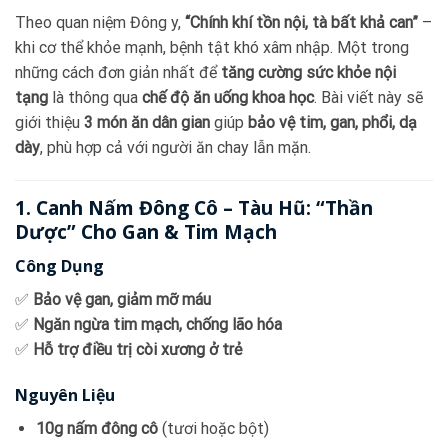
Theo quan niệm Đông y,
“Chính khí tồn nội, tà bất khả can”
–
khi cơ thể khỏe mạnh, bệnh tật khó xâm nhập. Một trong
những cách đơn giản nhất để
tăng cường sức khỏe nội
tạng
là thông qua
chế độ ăn uống khoa học
. Bài viết này sẽ
giới thiệu
3 món ăn dân gian
giúp
bảo vệ tim, gan, phổi, dạ
dày
, phù hợp cả với người ăn chay lẫn mặn.
1. Canh Nấm Đông Cô – Tàu Hũ: “Thần
Dược” Cho Gan & Tim Mạch
Công Dụng
✅
Bảo vệ gan, giảm mỡ máu
✅
Ngăn ngừa tim mạch, chống lão hóa
✅
Hỗ trợ điều trị còi xương ở trẻ
Nguyên Liệu
10g nấm đông cô
(tươi hoặc bột)