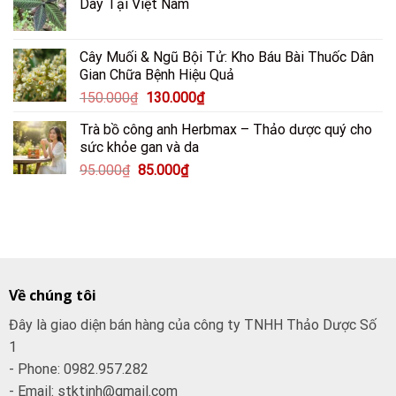
Dày Tại Việt Nam
250.000₫.
là:
200.000₫.
Cây Muối & Ngũ Bội Tử: Kho Báu Bài Thuốc Dân
Gian Chữa Bệnh Hiệu Quả
Giá
Giá
150.000
₫
130.000
₫
gốc
hiện
Trà bồ công anh Herbmax – Thảo dược quý cho
là:
tại
sức khỏe gan và da
150.000₫.
là:
Giá
Giá
95.000
₫
85.000
₫
130.000₫.
gốc
hiện
là:
tại
95.000₫.
là:
85.000₫.
Về chúng tôi
Đây là giao diện bán hàng của công ty TNHH Thảo Dược Số
1
- Phone: 0982.957.282
- Email: stktinh@gmail.com