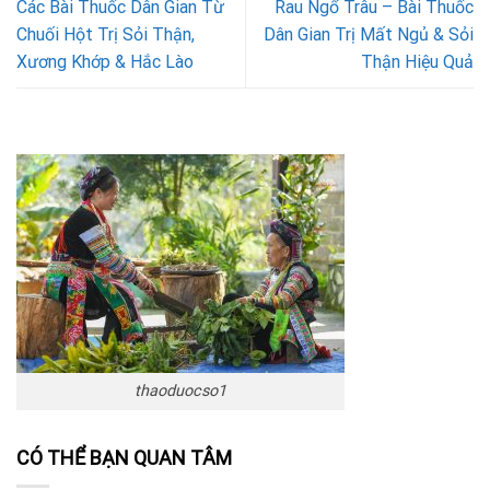
Các Bài Thuốc Dân Gian Từ
Rau Ngổ Trâu – Bài Thuốc
Chuối Hột Trị Sỏi Thận,
Dân Gian Trị Mất Ngủ & Sỏi
Xương Khớp & Hắc Lào
Thận Hiệu Quả
thaoduocso1
CÓ THỂ BẠN QUAN TÂM