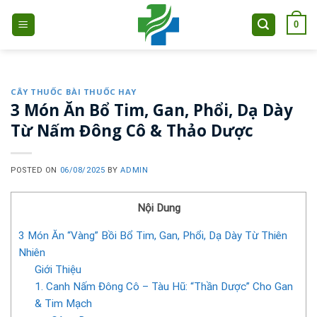
Skip
0
to
content
CÂY THUỐC BÀI THUỐC HAY
3 Món Ăn Bổ Tim, Gan, Phổi, Dạ Dày
Từ Nấm Đông Cô & Thảo Dược
POSTED ON
06/08/2025
BY
ADMIN
Nội Dung
3 Món Ăn “Vàng” Bồi Bổ Tim, Gan, Phổi, Dạ Dày Từ Thiên
Nhiên
Giới Thiệu
1. Canh Nấm Đông Cô – Tàu Hũ: “Thần Dược” Cho Gan
& Tim Mạch