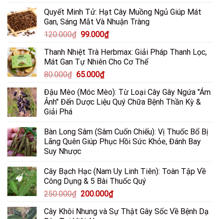
gốc
hiện
Dày
Quyết Minh Tử: Hạt Cây Muồng Ngủ Giúp Mát
là:
tại
Gan, Sáng Mắt Và Nhuận Tràng
85.000₫.
là:
Giá
Giá
120.000
₫
99.000
₫
65.000₫.
gốc
hiện
Thanh Nhiệt Trà Herbmax: Giải Pháp Thanh Lọc,
là:
tại
Mát Gan Tự Nhiên Cho Cơ Thể
120.000₫.
là:
Giá
Giá
80.000
₫
65.000
₫
99.000₫.
gốc
hiện
Đậu Mèo (Móc Mèo): Từ Loại Cây Gây Ngứa "Ám
là:
tại
Ảnh" Đến Dược Liệu Quý Chữa Bệnh Thần Kỳ &
80.000₫.
là:
Giải Phá
65.000₫.
Bàn Long Sâm (Sâm Cuốn Chiếu): Vị Thuốc Bổ Bị
Lãng Quên Giúp Phục Hồi Sức Khỏe, Đánh Bay
Suy Nhược
Cây Bạch Hạc (Nam Uy Linh Tiên): Toàn Tập Về
Công Dụng & 5 Bài Thuốc Quý
Giá
Giá
250.000
₫
200.000
₫
gốc
hiện
Cây Khôi Nhung và Sự Thật Gây Sốc Về Bệnh Dạ
là:
tại